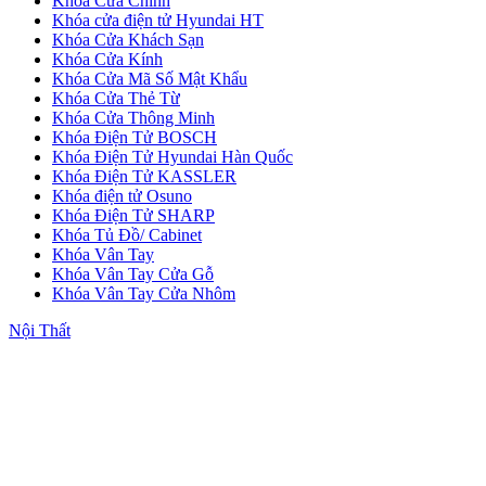
Khóa Cửa Chính
Khóa cửa điện tử Hyundai HT
Khóa Cửa Khách Sạn
Quy mô nhà xưởng
Khóa Cửa Kính
Khóa Cửa Mã Số Mật Khẩu
Khóa Cửa Thẻ Từ
Khóa Cửa Thông Minh
Khóa Điện Tử BOSCH
Khóa Điện Tử Hyundai Hàn Quốc
Khóa Điện Tử KASSLER
Khóa điện tử Osuno
Khóa Điện Tử SHARP
Khóa Tủ Đồ/ Cabinet
Khóa Vân Tay
Khóa Vân Tay Cửa Gỗ
Khóa Vân Tay Cửa Nhôm
Nội Thất
Liên Hệ