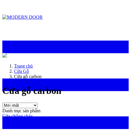
ModernDoor miễn phí giao hàng tại Đà Nẵng, TP.HCM, Biên Hòa và một số khu
vực tại Bình Dương
Trang chủ
Cửa Gỗ
Cửa gỗ carbon
Cửa gỗ carbon
Danh mục sản phẩm
Cửa chống cháy