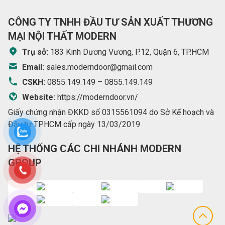
CÔNG TY TNHH ĐẦU TƯ SẢN XUẤT THƯƠNG
MẠI NỘI THẤT MODERN
Trụ sở:
183 Kinh Dương Vương, P.12, Quận 6, TP.HCM
Email:
sales.moderndoor@gmail.com
CSKH:
0855.149.149
–
0855.149.149
Website:
https://moderndoor.vn/
Giấy chứng nhận ĐKKD số 0315561094 do Sở Kế hoạch và
Đầu tư TP.HCM cấp ngày 13/03/2019
HỆ THỐNG CÁC CHI NHÁNH MODERN
GROUP