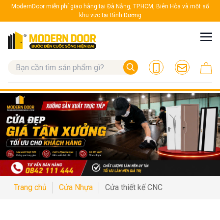
ModernDoor miễn phí giao hàng tại Đà Nẵng, TP.HCM, Biên Hòa và một số
khu vực tại Bình Dương
Trang chủ
Cửa Nhựa
Cửa thiết kế CNC