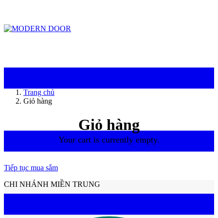
ModernDoor miễn phí giao hàng tại Đà Nẵng, TP.HCM, Biên Hòa và một số khu
vực tại Bình Dương
Trang chủ
Giỏ hàng
Giỏ hàng
Your cart is currently empty.
Tiếp tục mua sắm
CHI NHÁNH MIỀN TRUNG