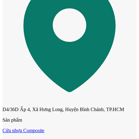
Quy mô nhà xưởng
D4/36D Ấp 4, Xã Hưng Long, Huyện Bình Chánh, TP.HCM
Sản phẩm
Cửa nhựa Composite
Liên Hệ