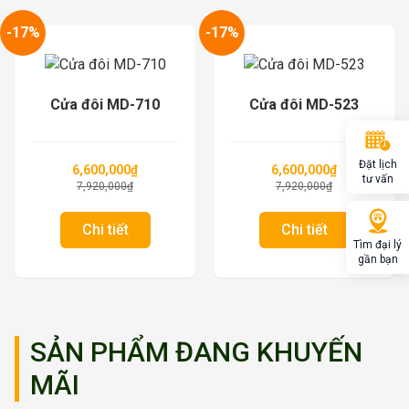
-17%
-17%
Cửa đôi MD-710
Cửa đôi MD-523
Đặt lịch
6,600,000
₫
6,600,000
₫
tư vấn
7,920,000
₫
7,920,000
₫
Chi tiết
Chi tiết
Tìm đại lý
gần bạn
SẢN PHẨM ĐANG KHUYẾN
MÃI