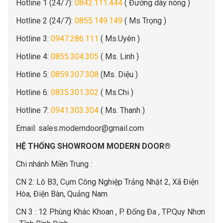
Hotline 1 (24/7):
0842.111.444
( Đường dây nóng )
Hotline 2 (24/7):
0855.149.149
( Ms Trọng )
Hotline 3:
0947.286.111
( Ms.Uyên )
Hotline 4:
0855.304.305
( Ms. Linh )
Hotline 5:
0859.307.308
(Ms. Diệu )
Hotline 6:
0835.301.302
( Ms.Chi )
Hotline 7:
0941.303.304
( Ms. Thanh )
Email:
sales.moderndoor@gmail.com
HỆ THỐNG SHOWROOM MODERN DOOR®
Chi nhánh Miền Trung :
C
N 2: Lô B3, Cụm Công Nghiệp Trảng Nhật 2, Xã Điện
Hòa, Điện Bàn, Quảng Nam
CN 3 : 12 Phùng Khác Khoan , P. Đống Đa , TP.Quy Nhơn