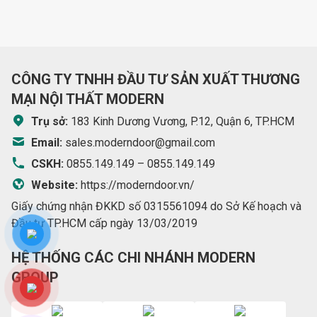
CÔNG TY TNHH ĐẦU TƯ SẢN XUẤT THƯƠNG
MẠI NỘI THẤT MODERN
Trụ sở:
183 Kinh Dương Vương, P.12, Quận 6, TP.HCM
Email:
sales.moderndoor@gmail.com
CSKH:
0855.149.149
–
0855.149.149
Website:
https://moderndoor.vn/
Giấy chứng nhận ĐKKD số 0315561094 do Sở Kế hoạch và
Đầu tư TP.HCM cấp ngày 13/03/2019
HỆ THỐNG CÁC CHI NHÁNH MODERN
GROUP