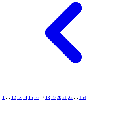
Cửa Gỗ Tự Nhiên
1
…
12
13
14
15
16
17
18
19
20
21
22
…
153
Cửa gỗ An Cường