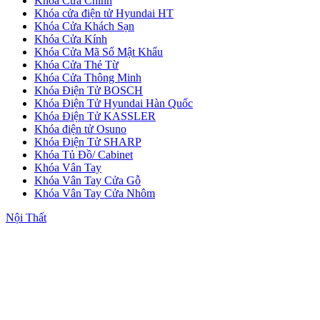
Khóa Cửa Chính
Khóa cửa điện tử Hyundai HT
Khóa Cửa Khách Sạn
Quy mô nhà xưởng
Khóa Cửa Kính
Khóa Cửa Mã Số Mật Khẩu
Khóa Cửa Thẻ Từ
Khóa Cửa Thông Minh
Khóa Điện Tử BOSCH
Khóa Điện Tử Hyundai Hàn Quốc
Khóa Điện Tử KASSLER
Khóa điện tử Osuno
Khóa Điện Tử SHARP
Khóa Tủ Đồ/ Cabinet
Khóa Vân Tay
Khóa Vân Tay Cửa Gỗ
Khóa Vân Tay Cửa Nhôm
Nội Thất
Liên Hệ