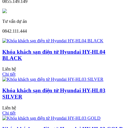
0855.149.149
Tư vấn dự án
0842.111.444
CỬA GỖ
Khóa khách sạn điện tử Hyundai HY-HL04
Cửa Gỗ HDF Veneer
BLACK
Liên hệ
Chi tiết
Khóa khách sạn điện tử Hyundai HY-HL03
SILVER
Liên hệ
Chi tiết