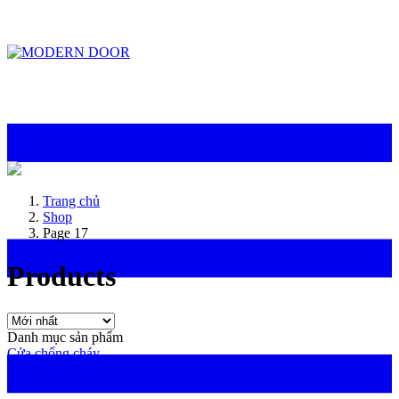
ModernDoor miễn phí giao hàng tại Đà Nẵng, TP.HCM, Biên Hòa và một số khu
vực tại Bình Dương
Trang chủ
Shop
Page 17
Products
Danh mục sản phẩm
Cửa chống cháy