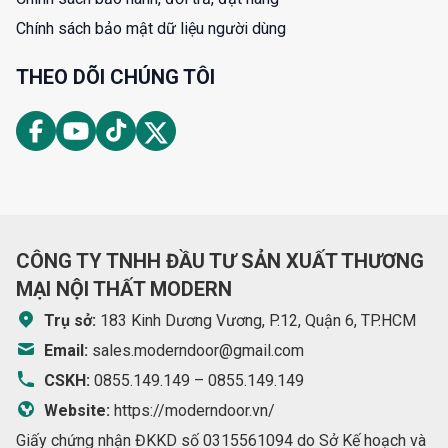
Chính sách bảo mật dữ liệu người dùng
THEO DÕI CHÚNG TÔI
CÔNG TY TNHH ĐẦU TƯ SẢN XUẤT THƯƠNG
MẠI NỘI THẤT MODERN
Trụ sở:
183 Kinh Dương Vương, P.12, Quận 6, TP.HCM
Email:
sales.moderndoor@gmail.com
CSKH:
0855.149.149
–
0855.149.149
Website:
https://moderndoor.vn/
Giấy chứng nhận ĐKKD số 0315561094 do Sở Kế hoạch và