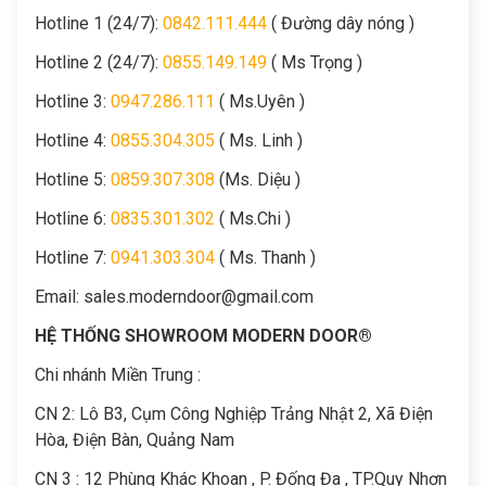
Hotline 1 (24/7):
0842.111.444
( Đường dây nóng )
Hotline 2 (24/7):
0855.149.149
( Ms Trọng )
Hotline 3:
0947.286.111
( Ms.Uyên )
Hotline 4:
0855.304.305
( Ms. Linh )
Hotline 5:
0859.307.308
(Ms. Diệu )
Hotline 6:
0835.301.302
( Ms.Chi )
Hotline 7:
0941.303.304
( Ms. Thanh )
Email:
sales.moderndoor@gmail.com
HỆ THỐNG SHOWROOM MODERN DOOR®
Chi nhánh Miền Trung :
C
N 2: Lô B3, Cụm Công Nghiệp Trảng Nhật 2, Xã Điện
Hòa, Điện Bàn, Quảng Nam
CN 3 : 12 Phùng Khác Khoan , P. Đống Đa , TP.Quy Nhơn