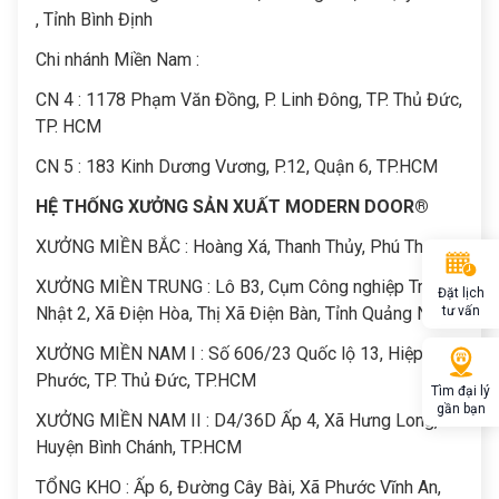
, Tỉnh Bình Định
Chi nhánh Miền Nam :
CN 4 : 1178 Phạm Văn Đồng, P. Linh Đông, TP. Thủ Đức,
TP. HCM
CN 5 : 183 Kinh Dương Vương, P.12, Quận 6, TP.HCM
HỆ THỐNG XƯỞNG SẢN XUẤT MODERN DOOR®
XƯỞNG MIỀN BẮC : Hoàng Xá, Thanh Thủy, Phú Thọ
XƯỞNG MIỀN TRUNG : Lô B3, Cụm Công nghiệp Trảng
Đặt lịch
Nhật 2, Xã Điện Hòa, Thị Xã Điện Bàn, Tỉnh Quảng Nam
tư vấn
XƯỞNG MIỀN NAM I : Số 606/23 Quốc lộ 13, Hiệp Bình
Phước, TP. Thủ Đức, TP.HCM
Tìm đại lý
gần bạn
XƯỞNG MIỀN NAM II : D4/36D Ấp 4, Xã Hưng Long,
Huyện Bình Chánh, TP.HCM
TỔNG KHO : Ấp 6, Đường Cây Bài, Xã Phước Vĩnh An,