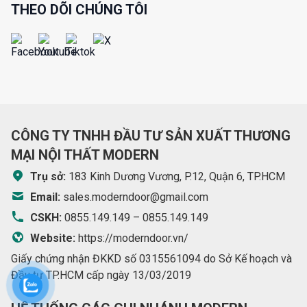
THEO DÕI CHÚNG TÔI
CÔNG TY TNHH ĐẦU TƯ SẢN XUẤT THƯƠNG
MẠI NỘI THẤT MODERN
Trụ sở:
183 Kinh Dương Vương, P.12, Quận 6, TP.HCM
Email:
sales.moderndoor@gmail.com
CSKH:
0855.149.149
–
0855.149.149
Website:
https://moderndoor.vn/
Giấy chứng nhận ĐKKD số 0315561094 do Sở Kế hoạch và
Đầu tư TP.HCM cấp ngày 13/03/2019