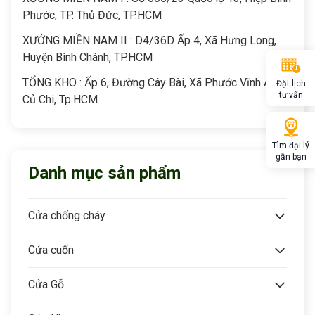
Phước, TP. Thủ Đức, TP.HCM
XƯỞNG MIỀN NAM II : D4/36D Ấp 4, Xã Hưng Long,
Huyện Bình Chánh, TP.HCM
TỔNG KHO : Ấp 6, Đường Cây Bài, Xã Phước Vĩnh An,
Đặt lịch
tư vấn
Củ Chi, Tp.HCM
Tìm đại lý
gần bạn
Danh mục sản phẩm
Cửa chống cháy
Cửa cuốn
Cửa Gỗ