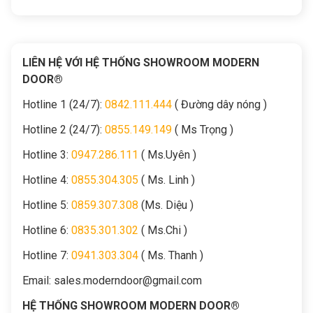
LIÊN HỆ VỚI HỆ THỐNG SHOWROOM MODERN
DOOR®
Hotline 1 (24/7):
0842.111.444
( Đường dây nóng )
Hotline 2 (24/7):
0855.149.149
( Ms Trọng )
Hotline 3:
0947.286.111
( Ms.Uyên )
Hotline 4:
0855.304.305
( Ms. Linh )
Hotline 5:
0859.307.308
(Ms. Diệu )
Hotline 6:
0835.301.302
( Ms.Chi )
Hotline 7:
0941.303.304
( Ms. Thanh )
Email:
sales.moderndoor@gmail.com
HỆ THỐNG SHOWROOM MODERN DOOR®