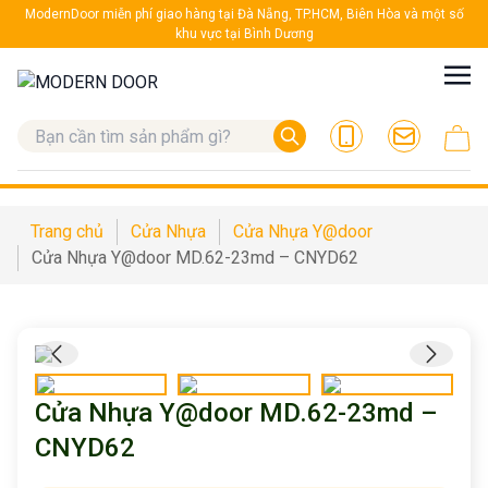
ModernDoor miễn phí giao hàng tại Đà Nẵng, TP.HCM, Biên Hòa và một số
khu vực tại Bình Dương
Trang chủ
Cửa Nhựa
Cửa Nhựa Y@door
Cửa Nhựa Y@door MD.62-23md – CNYD62
Cửa Nhựa Y@door MD.62-23md –
CNYD62