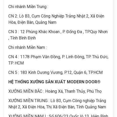
Chi nhánh Miền Trung :
C
N 2: Lô B3, Cụm Công Nghiệp Trảng Nhật 2, Xã Điện
Hòa, Điện Bàn, Quảng Nam
CN 3 : 12 Phùng Khác Khoan , P. Đống Đa , TP.Quy Nhơn
, Tỉnh Bình Định
Chi nhánh Miền Nam :
CN 4 : 1178 Phạm Văn Đồng, P. Linh Đông, TP. Thủ Đức,
TP. HCM
CN 5 : 183 Kinh Dương Vương, P.12, Quận 6, TP.HCM
HỆ THỐNG XƯỞNG SẢN XUẤT MODERN DOOR®
XƯỞNG MIỀN BẮC : Hoàng Xá, Thanh Thủy, Phú Thọ
XƯỞNG MIỀN TRUNG : Lô B3, Cụm Công nghiệp Trảng
Nhật 2, Xã Điện Hòa, Thị Xã Điện Bàn, Tỉnh Quảng Nam
XƯỞNG MIỀN NAM I : Số 606/23 Quốc lộ 13, Hiệp Bình