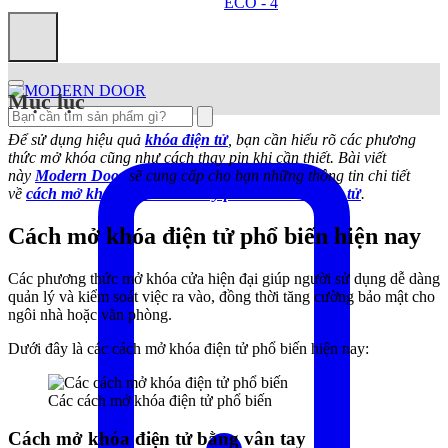
Mục lục
Để sử dụng hiệu quả
khóa điện tử
, bạn cần hiểu rõ các phương
thức mở khóa cũng như cách thay pin khi cần thiết. Bài viết
này
Modern Door
sẽ cung cấp cho bạn những thông tin chi tiết
về
cách mở khóa điện tử và thay pin khóa cửa điện tử
.
Cách mở khóa điện tử phổ biến hiện nay
Các phương thức mở khóa cửa hiện đại giúp người sử dụng dễ dàng
quản lý và kiểm soát việc ra vào, đồng thời tăng cường bảo mật cho
ngôi nhà hoặc văn phòng.
Dưới đây là các cách mở khóa điện tử phổ biến hiện nay:
Các cách mở khóa điện tử phổ biến
Cách mở khóa điện tử bằng vân tay