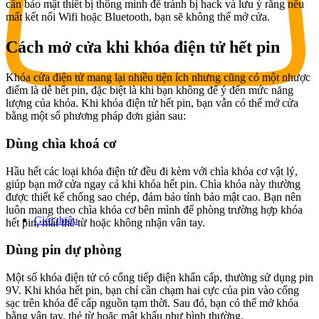
cần bảo mật thiết bị thông minh để tránh bị hack và lưu ý rằng nếu
mất kết nối Wifi hoặc Bluetooth, bạn sẽ không thể mở cửa.
Cách mở cửa khi khóa điện tử hết pin
Khóa cửa điện tử mang lại nhiều tiện ích nhưng cũng có một nhược
điểm là dễ hết pin, đặc biệt là khi bạn không để ý đến mức năng
lượng của khóa. Khi khóa điện tử hết pin, bạn vẫn có thể mở cửa
bằng một số phương pháp đơn giản sau:
Dùng chìa khoá cơ
Hầu hết các loại khóa điện tử đều đi kèm với chìa khóa cơ vật lý,
giúp bạn mở cửa ngay cả khi khóa hết pin. Chìa khóa này thường
được thiết kế chống sao chép, đảm bảo tính bảo mật cao. Bạn nên
luôn mang theo chìa khóa cơ bên mình để phòng trường hợp khóa
Giới thiệu
hết pin, mất thẻ từ hoặc không nhận vân tay.
Dùng pin dự phòng
Một số khóa điện tử có cổng tiếp điện khẩn cấp, thường sử dụng pin
9V. Khi khóa hết pin, bạn chỉ cần chạm hai cực của pin vào cổng
sạc trên khóa để cấp nguồn tạm thời. Sau đó, bạn có thể mở khóa
bằng vân tay, thẻ từ hoặc mật khẩu như bình thường.