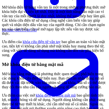
Mở khóa điện tử bằng vân tay là một trong những phương thức mở
khóa hiện đại và tiện lợi nhất. Đây là một tính năng bảo mật cao vì
vân tay của mỗi người là duy nhất, không thể sao chép hay làm giả.
Các khóa cửa điện tử sử dụng công nghệ cảm biến vân tay giúp
quét và nhận diện dấu vân tay của người dùng. Chỉ cần chạm ngón
tay vào cảm biến, cửa sẽ mở ngay lập tức nếu vân tay được xác
Hotline:
0855.149.149
thực.
Ưu điểm của
khóa cửa điện tử vân tay
bao gồm an toàn và bảo mật
cao, tiện lợi vì không cần phải nhớ mật khẩu hay mang theo thẻ từ,
cùng với việc dễ dàng sử dụng mà không cần đến các phụ kiện bổ
sung.
Mở khóa điện tử bằng mật mã
Mở khóa bằng mật mã là phương thức quen thuộc, phổ biến trong
các dòng khóa cửa điện tử hiện nay. Bạn chỉ cần nhập đúng mã số
đã được cài đặt trước vào bàn phím số của khóa. Mã số có thể được
thay đổi theo nhu cầu của người sử dụng để tăng cường bảo mật.
Ưu điểm của việc mở
khóa điện tử bằng mật mã
bao gồm tính tiện
lợi, nhanh chóng và dễ sử dụng. Người dùng không cần phải mang
theo thẻ từ hay thiết bị khác, chỉ cần nhớ mã số cá nhân. Ngoài ra,
việc thay đổi mật mã thường xuyên giúp nâng cao tính bảo mật và