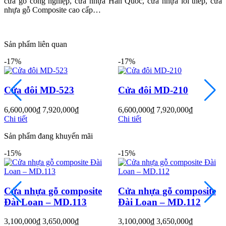
cửa gỗ công nghiệp, cửa nhựa Hàn Quốc, cửa nhựa lõi thép, cửa
nhựa gỗ Composite cao cấp…
Sản phẩm liên quan
-17%
-17%
23
Cửa đôi MD-210
Cửa hoa văn
000
₫
6,600,000
₫
7,920,000
₫
3,000,000
₫
3,600
Chi tiết
Chi tiết
Sản phẩm đang khuyến mãi
Đối Tác
-15%
-15%
ỗ composite
Cửa nhựa gỗ composite
Cửa nhựa g
 MD.113
Đài Loan – MD.112
Đài Loan 
50,000
₫
3,100,000
₫
3,650,000
₫
3,100,000
₫
3,