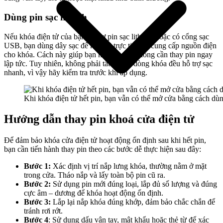
Dùng pin sạc nhanh
Nếu khóa điện tử của bạn hỗ trợ pin sạc lithium hoặc có cổng sạc
USB, bạn dùng dây sạc để kết nối trực tiếp và cung cấp nguồn điện
cho khóa. Cách này giúp bạn mở cửa mà không cần thay pin ngay
lập tức. Tuy nhiên, không phải tất cả các dòng khóa đều hỗ trợ sạc
nhanh, vì vậy hãy kiểm tra trước khi áp dụng.
Khi khóa điện tử hết pin, bạn vẫn có thể mở cửa bằng cách dù
Hướng dẫn thay pin khoá cửa điện tử
Giới thiệu công ty
Để đảm bảo khóa cửa điện tử hoạt động ổn định sau khi hết pin,
bạn cần tiến hành thay pin theo các bước dễ thực hiện sau đây:
Bước 1:
Xác định vị trí nắp lưng khóa, thường nằm ở mặt
trong cửa. Tháo nắp và lấy toàn bộ pin cũ ra.
Bước 2:
Sử dụng pin mới đúng loại, lắp đủ số lượng và đúng
cực âm – dương để khóa hoạt động ổn định.
Bước 3:
Lắp lại nắp khóa đúng khớp, đảm bảo chắc chắn để
tránh rơi rớt.
Bước 4
: Sử dụng dấu vân tay, mật khẩu hoặc thẻ từ để xác