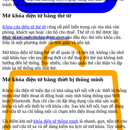
tránh việc người khác có thể truy cập vào khóa.
Mở khóa điện tử bằng thẻ từ
Khóa cửa điện tử thẻ từ
cũng rất phổ biến trong các tòa nhà văn
phòng, khách sạn hoặc căn hộ cho thuê. Thẻ từ có thể được lập
trình để chỉ mở cửa khi được quẹt vào đầu đọc thẻ trên khóa cửa.
Mail:
sales.moderndoor@gmail.com
Đây là một phương thức rất đơn giản và tiện lợi.
Mở khóa điện tử bằng thẻ từ dễ quản lý và tiện lợi, không cần nhớ
mật khẩu hay vân tay, đồng thời có thể thay đổi thẻ mà không ảnh
hưởng đến hệ thống. Tuy nhiên, cần bảo quản thẻ cẩn thận và lập
trình lại hệ thống nếu mất thẻ.
Mở khóa điện tử bằng thiết bị thông minh
Khóa cửa điện tử hiện đại có khả năng kết nối với các thiết bị thông
minh như điện thoại di động hoặc máy tính bảng thông qua Wifi
hoặc Bluetooth. Bạn chỉ cần cài đặt ứng dụng của nhà sản xuất
khóa và kết nối thiết bị với khóa cửa. Sau khi kết nối, bạn dễ dàng
mở cửa từ xa chỉ bằng một cú chạm trên điện thoại thông minh.
Ưu điểm khi mở
khóa điện tử thông minh
là nhanh, gọn, tiện lợi cho
phép mở cửa từ xa và dễ dàng kiểm tra lịch sử mở khóa. Tuy nhiên,