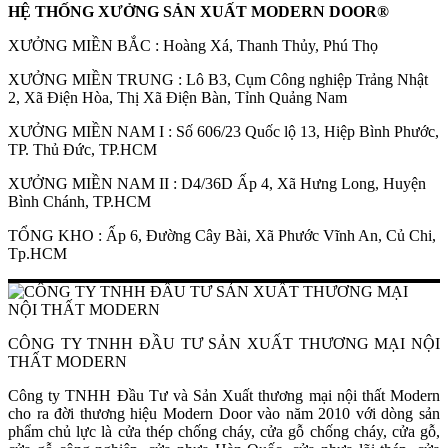
HỆ THỐNG XƯỞNG SẢN XUẤT MODERN DOOR®
XƯỞNG MIỀN BẮC : Hoàng Xá, Thanh Thủy, Phú Thọ
XƯỞNG MIỀN TRUNG : Lô B3, Cụm Công nghiệp Trảng Nhật
2, Xã Điện Hòa, Thị Xã Điện Bàn, Tỉnh Quảng Nam
XƯỞNG MIỀN NAM I : Số 606/23 Quốc lộ 13, Hiệp Bình Phước,
TP. Thủ Đức, TP.HCM
XƯỞNG MIỀN NAM II : D4/36D Ấp 4, Xã Hưng Long, Huyện
Bình Chánh, TP.HCM
TỔNG KHO : Ấp 6, Đường Cây Bài, Xã Phước Vĩnh An, Củ Chi,
Tp.HCM
CÔNG TY TNHH ĐẦU TƯ SẢN XUẤT THƯƠNG MẠI NỘI
Tuyển Dụng
THẤT MODERN
Công ty TNHH Đầu Tư và Sản Xuất thương mại nội thất Modern
cho ra đời thương hiệu Modern Door vào năm 2010 với dòng sản
phẩm chủ lực là cửa thép chống cháy, cửa gỗ chống cháy, cửa gỗ,