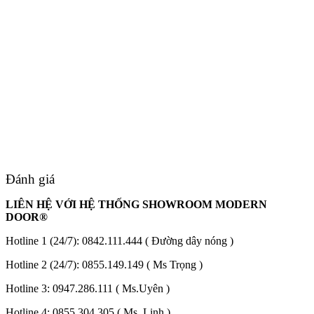
Hồ sơ năng lực
Đánh giá
LIÊN HỆ VỚI HỆ THỐNG SHOWROOM MODERN
DOOR®
Hotline 1 (24/7):
0842.111.444
( Đường dây nóng )
Hotline 2 (24/7):
0855.149.149
( Ms Trọng )
Hotline 3:
0947.286.111
( Ms.Uyên )
Hotline 4:
0855.304.305
( Ms. Linh )