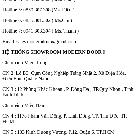
Hotline 5:
0859.307.308
(Ms. Diệu )
Quy mô nhà xưởng
Hotline 6:
0835.301.302
( Ms.Chi )
Hotline 7:
0941.303.304
( Ms. Thanh )
Email:
sales.moderndoor@gmail.com
HỆ THỐNG SHOWROOM MODERN DOOR®
Chi nhánh Miền Trung :
C
N 2: Lô B3, Cụm Công Nghiệp Trảng Nhật 2, Xã Điện Hòa,
Điện Bàn, Quảng Nam
CN 3 : 12 Phùng Khác Khoan , P. Đống Đa , TP.Quy Nhơn , Tỉnh
Bình Định
Chi nhánh Miền Nam :
CN 4 : 1178 Phạm Văn Đồng, P. Linh Đông, TP. Thủ Đức, TP.
HCM
CN 5 : 183 Kinh Dương Vương, P.12, Quận 6, TP.HCM
Liên Hệ