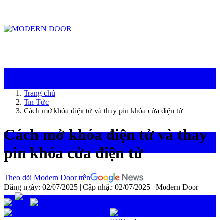
ModernDoor miễn phí giao hàng tại Đà Nẵng, TP.HCM, Biên Hòa và một số khu
vực tại Bình Dương
Trang chủ
Tin Tức
Cách mở khóa điện tử và thay pin khóa cửa điện tử
Cách mở khóa điện tử và thay
pin khóa cửa điện tử
Theo dõi Modern Door trên
Đăng ngày: 02/07/2025
|
Cập nhật: 02/07/2025
|
Modern Door