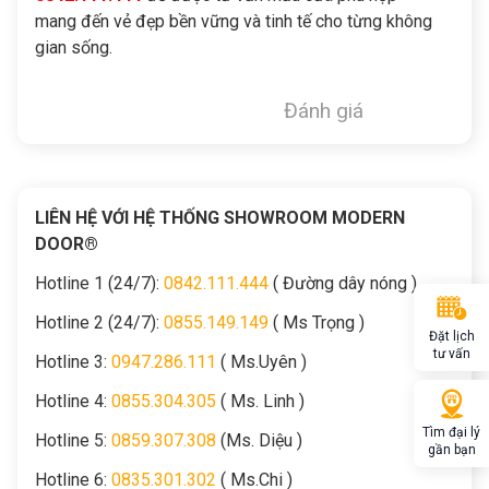
mang đến vẻ đẹp bền vững và tinh tế cho từng không
gian sống.
Đánh giá
LIÊN HỆ VỚI HỆ THỐNG SHOWROOM MODERN
DOOR®
Hotline 1 (24/7):
0842.111.444
( Đường dây nóng )
Hotline 2 (24/7):
0855.149.149
( Ms Trọng )
Đặt lịch
tư vấn
Hotline 3:
0947.286.111
( Ms.Uyên )
Hotline 4:
0855.304.305
( Ms. Linh )
Tìm đại lý
Hotline 5:
0859.307.308
(Ms. Diệu )
gần bạn
Hotline 6:
0835.301.302
( Ms.Chi )