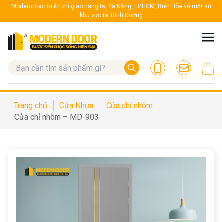
ModernDoor miễn phí giao hàng tại Đà Nẵng, TP.HCM, Biên Hòa và một số
khu vực tại Bình Dương
Trang chủ
Cửa Nhựa
Cửa chỉ nhôm
Cửa chỉ nhôm – MD-903