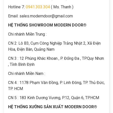
Hotline 7:
0941.303.304
( Ms. Thanh )
Email:
sales.moderndoor@gmail.com
HỆ THỐNG SHOWROOM MODERN DOOR®
Chi nhánh Miền Trung :
C
N 2: Lô B3, Cụm Công Nghiệp Trảng Nhật 2, Xã Điện
Hòa, Điện Bàn, Quảng Nam
CN 3 : 12 Phùng Khác Khoan , P. Đống Đa , TP.Quy Nhơn
, Tỉnh Bình Định
Chi nhánh Miền Nam :
CN 4 : 1178 Phạm Văn Đồng, P. Linh Đông, TP. Thủ Đức,
TP. HCM
CN 5 : 183 Kinh Dương Vương, P.12, Quận 6, TP.HCM
HỆ THỐNG XƯỞNG SẢN XUẤT MODERN DOOR®