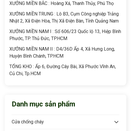
XƯỞNG MIỀN BẮC : Hoàng Xá, Thanh Thủy, Phú Thọ
XƯỞNG MIỀN TRUNG : Lô B3, Cụm Công nghiệp Trảng
Nhật 2, Xã Điện Hòa, Thị Xã Điện Bàn, Tỉnh Quảng Nam
XƯỞNG MIỀN NAM I : Số 606/23 Quốc lộ 13, Hiệp Bình
Phước, TP. Thủ Đức, TP.HCM
XƯỞNG MIỀN NAM II : D4/36D Ấp 4, Xã Hưng Long,
Huyện Bình Chánh, TP.HCM
TỔNG KHO : Ấp 6, Đường Cây Bài, Xã Phước Vĩnh An,
Củ Chi, Tp.HCM
Danh mục sản phẩm
Cửa chống cháy