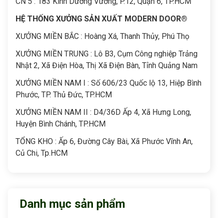
CN 5 : 183 Kinh Dương Vương, P.12, Quận 6, TP.HCM
HỆ THỐNG XƯỞNG SẢN XUẤT MODERN DOOR®
XƯỞNG MIỀN BẮC : Hoàng Xá, Thanh Thủy, Phú Thọ
XƯỞNG MIỀN TRUNG : Lô B3, Cụm Công nghiệp Trảng
Nhật 2, Xã Điện Hòa, Thị Xã Điện Bàn, Tỉnh Quảng Nam
XƯỞNG MIỀN NAM I : Số 606/23 Quốc lộ 13, Hiệp Bình
Phước, TP. Thủ Đức, TP.HCM
XƯỞNG MIỀN NAM II : D4/36D Ấp 4, Xã Hưng Long,
Huyện Bình Chánh, TP.HCM
TỔNG KHO : Ấp 6, Đường Cây Bài, Xã Phước Vĩnh An,
Củ Chi, Tp.HCM
Danh mục sản phẩm