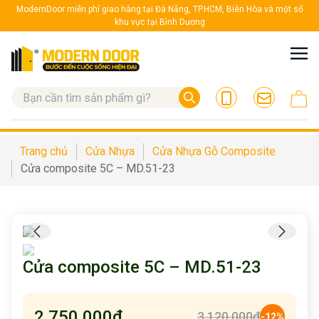
ModernDoor miễn phí giao hàng tại Đà Nẵng, TP.HCM, Biên Hòa và một số
khu vực tại Bình Dương
Trang chủ
Cửa Nhựa
Cửa Nhựa Gỗ Composite
Cửa composite 5C – MD.51-23
Cửa composite 5C – MD.51-23
2,750,000
₫
3,120,000
₫
-12%