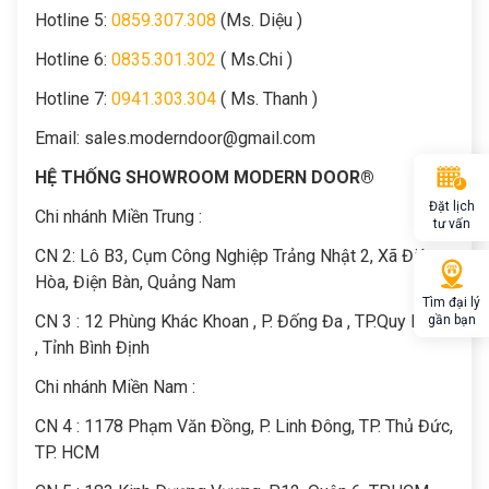
Hotline 5:
0859.307.308
(Ms. Diệu )
Hotline 6:
0835.301.302
( Ms.Chi )
Hotline 7:
0941.303.304
( Ms. Thanh )
Email:
sales.moderndoor@gmail.com
HỆ THỐNG SHOWROOM MODERN DOOR®
Đặt lịch
Chi nhánh Miền Trung :
tư vấn
C
N 2: Lô B3, Cụm Công Nghiệp Trảng Nhật 2, Xã Điện
Hòa, Điện Bàn, Quảng Nam
Tìm đại lý
CN 3 : 12 Phùng Khác Khoan , P. Đống Đa , TP.Quy Nhơn
gần bạn
, Tỉnh Bình Định
Chi nhánh Miền Nam :
CN 4 : 1178 Phạm Văn Đồng, P. Linh Đông, TP. Thủ Đức,
TP. HCM