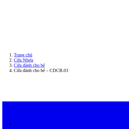
ModernDoor miễn phí giao hàng tại Đà Nẵng, TP.HCM, Biên Hòa và một số khu vực tạ
Trang chủ
Cửa Nhựa
Cửa dành cho bé
Cửa dành cho bé – CDCB.03