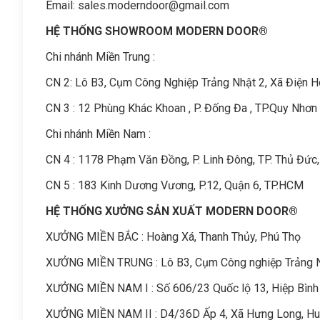
Email:
sales.moderndoor@gmail.com
HỆ THỐNG SHOWROOM MODERN DOOR®
Chi nhánh Miền Trung :
C
N 2: Lô B3, Cụm Công Nghiệp Trảng Nhật 2, Xã Điện 
CN 3 : 12 Phùng Khác Khoan , P. Đống Đa , TP.Quy Nhơn 
Chi nhánh Miền Nam :
CN 4 : 1178 Phạm Văn Đồng, P. Linh Đông, TP. Thủ Đức
CN 5 : 183 Kinh Dương Vương, P.12, Quận 6, TP.HCM
HỆ THỐNG XƯỞNG SẢN XUẤT MODERN DOOR®
XƯỞNG MIỀN BẮC : Hoàng Xá, Thanh Thủy, Phú Thọ
XƯỞNG MIỀN TRUNG : Lô B3, Cụm Công nghiệp Trảng Nhậ
XƯỞNG MIỀN NAM I : Số 606/23 Quốc lộ 13, Hiệp Bình
XƯỞNG MIỀN NAM II : D4/36D Ấp 4, Xã Hưng Long, Hu