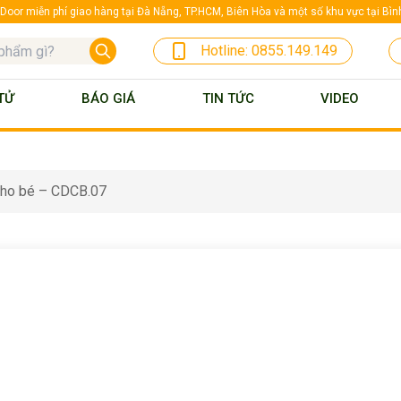
oor miễn phí giao hàng tại Đà Nẵng, TP.HCM, Biên Hòa và một số khu vực tại Bì
Hotline:
0855.149.149
TỬ
BÁO GIÁ
TIN TỨC
VIDEO
cho bé – CDCB.07