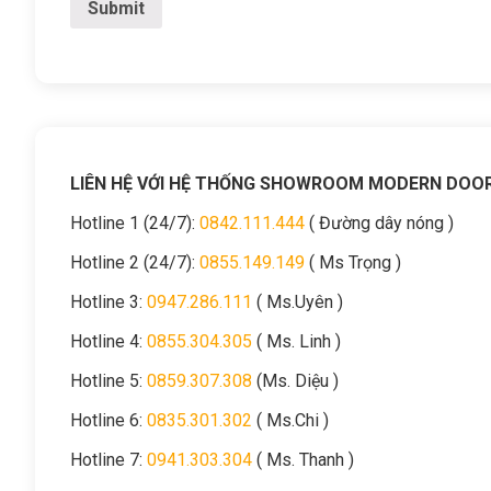
LIÊN HỆ VỚI HỆ THỐNG SHOWROOM MODERN DOO
Hotline 1 (24/7):
0842.111.444
( Đường dây nóng )
Hotline 2 (24/7):
0855.149.149
( Ms Trọng )
Hotline 3:
0947.286.111
( Ms.Uyên )
Hotline 4:
0855.304.305
( Ms. Linh )
Hotline 5:
0859.307.308
(Ms. Diệu )
Hotline 6:
0835.301.302
( Ms.Chi )
Hotline 7:
0941.303.304
( Ms. Thanh )