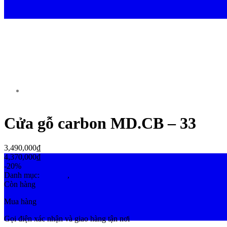
Cửa gỗ carbon MD.CB – 33
3,490,000
₫
4,370,000
₫
-20%
Danh mục:
Cửa Gỗ
,
Cửa gỗ carbon
Còn hàng
Mua hàng
Gọi điện xác nhận và giao hàng tận nơi