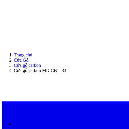
ModernDoor miễn phí giao hàng tại Đà Nẵng, TP.HCM, Biên Hòa và một số khu vực tạ
Trang chủ
Cửa Gỗ
Cửa gỗ carbon
Cửa gỗ carbon MD.CB – 33