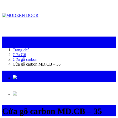
ModernDoor miễn phí giao hàng tại Đà Nẵng, TP.HCM, Biên Hòa và một số khu
vực tại Bình Dương
Trang chủ
Cửa Gỗ
Cửa gỗ carbon
Cửa gỗ carbon MD.CB – 35
Cửa gỗ carbon MD.CB – 35