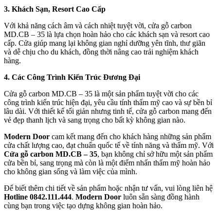
3. Khách Sạn, Resort Cao Cấp
Quy mô nhà xưởng
Với khả năng cách âm và cách nhiệt tuyệt vời, cửa gỗ carbon
MD.CB – 35 là lựa chọn hoàn hảo cho các khách sạn và resort cao
cấp. Cửa giúp mang lại không gian nghỉ dưỡng yên tĩnh, thư giãn
và dễ chịu cho du khách, đồng thời nâng cao trải nghiệm khách
hàng.
4. Các Công Trình Kiến Trúc Đương Đại
Cửa gỗ carbon MD.CB – 35 là một sản phẩm tuyệt vời cho các
công trình kiến trúc hiện đại, yêu cầu tính thẩm mỹ cao và sự bền bỉ
lâu dài. Với thiết kế tối giản nhưng tinh tế, cửa gỗ carbon mang đến
vẻ đẹp thanh lịch và sang trọng cho bất kỳ không gian nào.
Modern Door
cam kết mang đến cho khách hàng những sản phẩm
cửa chất lượng cao, đạt chuẩn quốc tế về tính năng và thẩm mỹ. Với
Cửa gỗ carbon MD.CB – 35
, bạn không chỉ sở hữu một sản phẩm
cửa bền bỉ, sang trọng mà còn là một điểm nhấn thẩm mỹ hoàn hảo
cho không gian sống và làm việc của mình.
Để biết thêm chi tiết về sản phẩm hoặc nhận tư vấn, vui lòng liên hệ
Hotline 0842.111.444
.
Modern Door
luôn sẵn sàng đồng hành
cùng bạn trong việc tạo dựng không gian hoàn hảo.
Liên Hệ