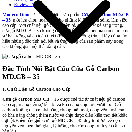
Reviews (0)
Modern Door
tự hào giới thiệu sản phẩm
Cửa gỗ carbon MD.CB
– 35
, một lựa chọn hoàn hảo cho những không gian sống, làm việc
cao cấp. Với chất liệu gỗ carbon bền bỉ, cùng thiết kế sang trọng,
cửa gỗ MD.CB – 35 không chỉ nâng tầm thẩm mỹ mà còn đảm bảo
sự bền vững và an toàn tuyệt đối cho mọi công trình. Hãy cùng tìm
hiểu những đặc tính nổi bật và ứng dụng của sản phẩm này trong
các không gian nội thất đẳng cấp.
Đặc Tính Nổi Bật Của Cửa Gỗ Carbon
MD.CB – 35
Giới thiệu công ty
1. Chất Liệu Gỗ Carbon Cao Cấp
Cửa gỗ carbon MD.CB – 35
được chế tác từ chất liệu gỗ carbon
cao cấp, mang đến sự bền bỉ và khả năng chịu lực vượt trội. Gỗ
carbon không chỉ có khả năng chống mối mọt, cong vênh mà còn
có khả năng chống thấm nước và chịu được điều kiện thời tiết khắc
nghiệt. Điều này giúp cửa gỗ MD.CB – 35 duy trì được vẻ đẹp
nguyên vẹn theo thời gian, lý tưởng cho các công trình yêu cầu sự
bền lâu.