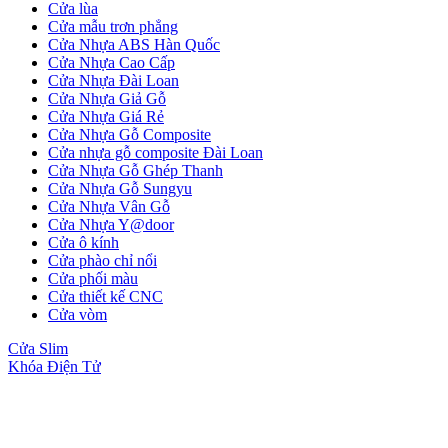
Cửa lùa
Cửa mẫu trơn phẳng
Cửa Nhựa ABS Hàn Quốc
Cửa Nhựa Cao Cấp
Cửa Nhựa Đài Loan
Cửa Nhựa Giả Gỗ
Cửa Nhựa Giá Rẻ
Cửa Nhựa Gỗ Composite
Cửa nhựa gỗ composite Đài Loan
Cửa Nhựa Gỗ Ghép Thanh
CỬA NHỰA
Cửa Nhựa Gỗ Sungyu
Cửa Nhựa Gỗ Composite
Cửa Nhựa Vân Gỗ
Cửa Nhựa Y@door
Cửa ô kính
Cửa phào chỉ nổi
Cửa phối màu
Cửa thiết kế CNC
Cửa vòm
Cửa Slim
Khóa Điện Tử