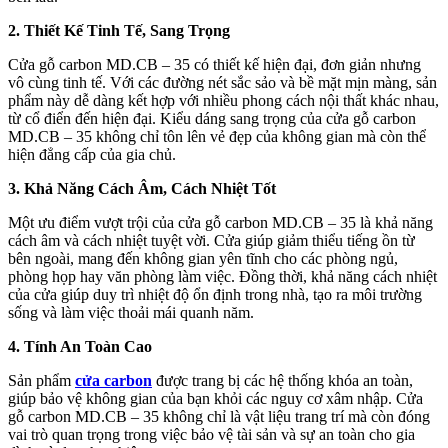
2. Thiết Kế Tinh Tế, Sang Trọng
Cửa gỗ carbon MD.CB – 35 có thiết kế hiện đại, đơn giản nhưng
vô cùng tinh tế. Với các đường nét sắc sảo và bề mặt mịn màng, sản
phẩm này dễ dàng kết hợp với nhiều phong cách nội thất khác nhau,
từ cổ điển đến hiện đại. Kiểu dáng sang trọng của cửa gỗ carbon
MD.CB – 35 không chỉ tôn lên vẻ đẹp của không gian mà còn thể
hiện đẳng cấp của gia chủ.
3. Khả Năng Cách Âm, Cách Nhiệt Tốt
Giới thiệu CEO
Một ưu điểm vượt trội của cửa gỗ carbon MD.CB – 35 là khả năng
cách âm và cách nhiệt tuyệt vời. Cửa giúp giảm thiểu tiếng ồn từ
bên ngoài, mang đến không gian yên tĩnh cho các phòng ngủ,
phòng họp hay văn phòng làm việc. Đồng thời, khả năng cách nhiệt
của cửa giúp duy trì nhiệt độ ổn định trong nhà, tạo ra môi trường
sống và làm việc thoải mái quanh năm.
4. Tính An Toàn Cao
Sản phẩm
cửa carbon
được trang bị các hệ thống khóa an toàn,
giúp bảo vệ không gian của bạn khỏi các nguy cơ xâm nhập. Cửa
gỗ carbon MD.CB – 35 không chỉ là vật liệu trang trí mà còn đóng
vai trò quan trọng trong việc bảo vệ tài sản và sự an toàn cho gia