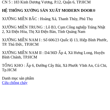
CN 5 : 183 Kinh Dương Vương, P.12, Quận 6, TP.HCM
HỆ THỐNG XƯỞNG SẢN XUẤT MODERN DOOR®
XƯỞNG MIỀN BẮC : Hoàng Xá, Thanh Thủy, Phú Thọ
XƯỞNG MIỀN TRUNG : Lô B3, Cụm Công nghiệp Trảng Nhật
2, Xã Điện Hòa, Thị Xã Điện Bàn, Tỉnh Quảng Nam
XƯỞNG MIỀN NAM I : Số 606/23 Quốc lộ 13, Hiệp Bình Phước,
CỬA GỖ
TP. Thủ Đức, TP.HCM
Cửa Gỗ HDF Veneer
XƯỞNG MIỀN NAM II : D4/36D Ấp 4, Xã Hưng Long, Huyện
Bình Chánh, TP.HCM
TỔNG KHO : Ấp 6, Đường Cây Bài, Xã Phước Vĩnh An, Củ Chi,
Tp.HCM
Danh mục sản phẩm
Cửa chống cháy