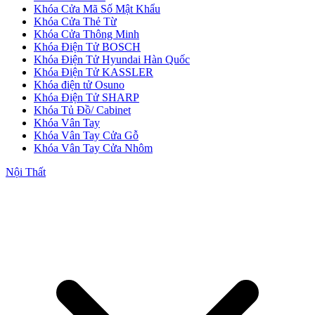
Khóa Cửa Mã Số Mật Khẩu
Khóa Cửa Thẻ Từ
Khóa Cửa Thông Minh
Khóa Điện Tử BOSCH
Khóa Điện Tử Hyundai Hàn Quốc
Khóa Điện Tử KASSLER
Khóa điện tử Osuno
Khóa Điện Tử SHARP
Khóa Tủ Đồ/ Cabinet
Khóa Vân Tay
Khóa Vân Tay Cửa Gỗ
Khóa Vân Tay Cửa Nhôm
Nội Thất
Cửa Nhựa Giả Gỗ