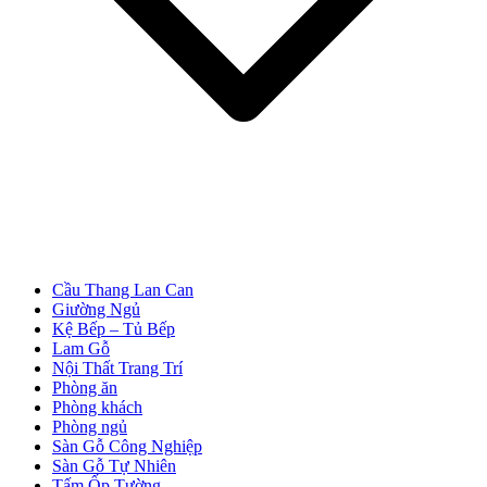
Cửa Nhựa Giá Rẻ
Cầu Thang Lan Can
Giường Ngủ
Kệ Bếp – Tủ Bếp
Lam Gỗ
Nội Thất Trang Trí
Phòng ăn
Phòng khách
Phòng ngủ
Sàn Gỗ Công Nghiệp
Sàn Gỗ Tự Nhiên
Tấm Ốp Tường