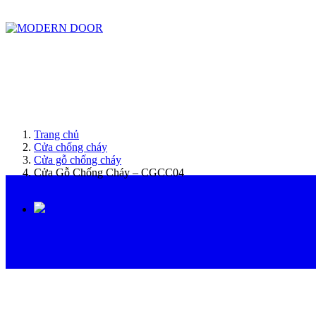
ModernDoor miễn phí giao hàng tại Đà Nẵng, TP.HCM, Biên Hòa và một số khu vực tạ
Trang chủ
Cửa chống cháy
Cửa gỗ chống cháy
Cửa Gỗ Chống Cháy – CGCC04