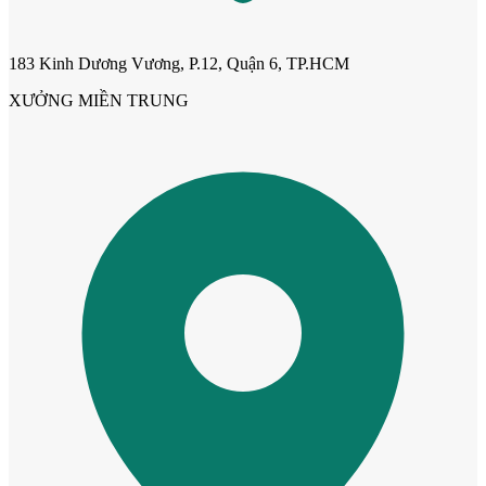
Cửa dành cho bé
183 Kinh Dương Vương, P.12, Quận 6, TP.HCM
XƯỞNG MIỀN TRUNG
Cửa lùa