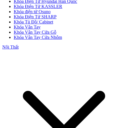
Khóa Điện Tử Hyundai Hàn Quốc
Khóa Điện Tử KASSLER
Khóa điện tử Osuno
Khóa Điện Tử SHARP
Khóa Tủ Đồ/ Cabinet
Khóa Vân Tay
Khóa Vân Tay Cửa Gỗ
Khóa Vân Tay Cửa Nhôm
Nội Thất
CỬA NHỰA
Cửa Nhựa Gỗ Composite