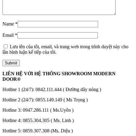
Quy mô nhà xưởng
Name
*
Email
*
Lưu tên của tôi, email, và trang web trong trình duyệt này cho
lần bình luận kế tiếp của tôi.
LIÊN HỆ VỚI HỆ THỐNG SHOWROOM MODERN
DOOR®
Hotline 1 (24/7):
0842.111.444
( Đường dây nóng )
Hotline 2 (24/7):
0855.149.149
( Ms Trọng )
Hotline 3:
0947.286.111
( Ms.Uyên )
Hotline 4:
0855.304.305
( Ms. Linh )
Liên Hệ
Hotline 5:
0859.307.308
(Ms. Diệu )