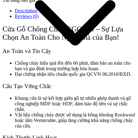
Tải bảng báo giá
Description
Reviews (0)
Cửa Gỗ Chống Cháy CGCC14 – Sự Lựa
Chọn An Toàn Cho Ngôi Nhà của Bạn!
An Toàn và Tin Cậy
Chống cháy hiệu quả lên đến 60 phút, đảm bảo an toàn cho
bạn và gia đình trong trường hợp hỏa hoạn.
Đạt chứng nhận tiêu chuẩn quốc gia QCVN 06:2010/BXD.
Giới thiệu công ty
Cấu Tạo Vững Chắc
Khung cửa là sự kết hợp giữa gỗ tự nhiên ghép thanh và gỗ
công nghiệp MDF hoặc HDF, đảm bảo độ bền và sự chắc
chắn.
Vật liệu chống cháy được sử dụng là bông khoáng Rockwool
hoặc tấm Vermiculite, giúp tăng cường khả năng chống cháy
của cửa.
Kích Thước Linh Hoạt