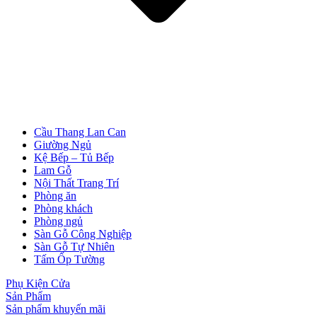
Cửa Nhựa Đài Loan
Cầu Thang Lan Can
Giường Ngủ
Kệ Bếp – Tủ Bếp
Lam Gỗ
Nội Thất Trang Trí
Phòng ăn
Phòng khách
Phòng ngủ
Sàn Gỗ Công Nghiệp
Sàn Gỗ Tự Nhiên
Tấm Ốp Tường
Phụ Kiện Cửa
Cửa Nhựa Cao Cấp
Sản Phẩm
Sản phẩm khuyến mãi