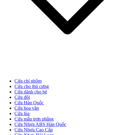
Cửa Gỗ MDF Veneer
Cửa chỉ nhôm
Cửa cho thú cưng
Cửa dành cho bé
Cửa đôi
Cửa Hàn Quốc
Cửa hoa văn
Cửa lùa
Cửa mẫu trơn phẳng
Cửa Nhựa ABS Hàn Quốc
Cửa Nhựa Cao Cấp