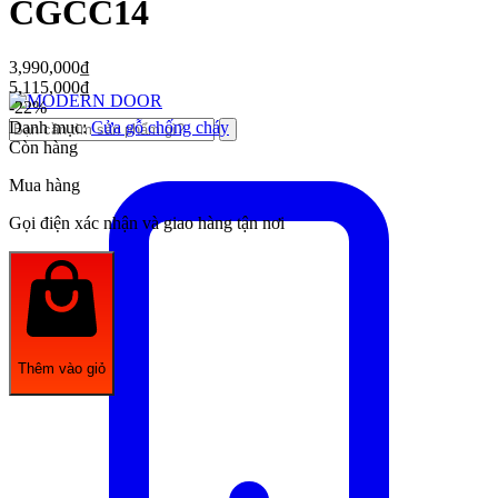
CGCC14
3,990,000
₫
5,115,000
₫
-22%
Danh mục:
Cửa gỗ chống cháy
Còn hàng
Mua hàng
Gọi điện xác nhận và giao hàng tận nơi
Thêm vào giỏ