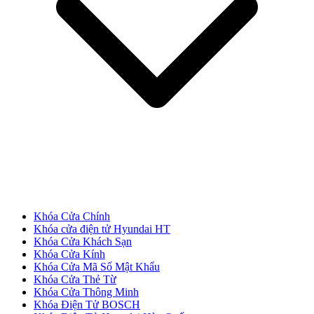
Cửa gỗ Carbon
Khóa Cửa Chính
Khóa cửa điện tử Hyundai HT
Khóa Cửa Khách Sạn
Khóa Cửa Kính
Khóa Cửa Mã Số Mật Khẩu
Khóa Cửa Thẻ Từ
Khóa Cửa Thông Minh
Khóa Điện Tử BOSCH