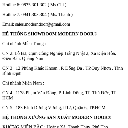
Hotline 6:
0835.301.302
( Ms.Chi )
Hotline 7:
0941.303.304
( Ms. Thanh )
Email:
sales.moderndoor@gmail.com
HỆ THỐNG SHOWROOM MODERN DOOR®
Chi nhánh Miền Trung :
C
N 2: Lô B3, Cụm Công Nghiệp Trảng Nhật 2, Xã Điện Hòa,
Điện Bàn, Quảng Nam
CN 3 : 12 Phùng Khác Khoan , P. Đống Đa , TP.Quy Nhơn , Tỉnh
Bình Định
Chi nhánh Miền Nam :
CN 4 : 1178 Phạm Văn Đồng, P. Linh Đông, TP. Thủ Đức, TP.
HCM
Tuyển Dụng
CN 5 : 183 Kinh Dương Vương, P.12, Quận 6, TP.HCM
HỆ THỐNG XƯỞNG SẢN XUẤT MODERN DOOR®
XƯỞNG MIỀN BẮC : Hoàng Xá, Thanh Thủy, Phú Thọ