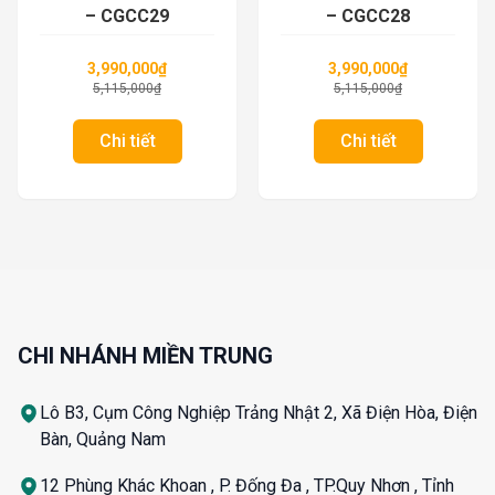
– CGCC29
– CGCC28
3,990,000
₫
3,990,000
₫
5,115,000
₫
5,115,000
₫
Chi tiết
Chi tiết
CHI NHÁNH MIỀN TRUNG
Lô B3, Cụm Công Nghiệp Trảng Nhật 2, Xã Điện Hòa, Điện
Bàn, Quảng Nam
12 Phùng Khác Khoan , P. Đống Đa , TP.Quy Nhơn , Tỉnh