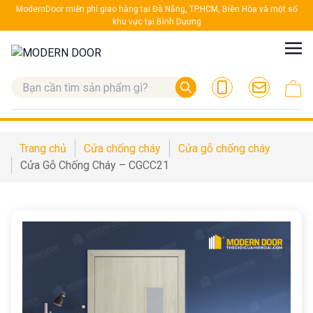
ModernDoor miễn phí giao hàng tại Đà Nẵng, TP.HCM, Biên Hòa và một số
khu vực tại Bình Dương
Trang chủ
Cửa chống cháy
Cửa gỗ chống cháy
Cửa Gỗ Chống Cháy – CGCC21