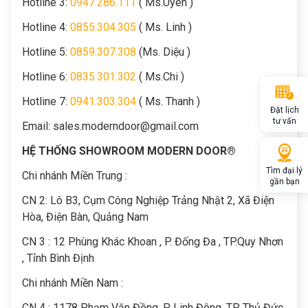
Hotline 3:
0947.286.111
( Ms.Uyên )
Hotline 4:
0855.304.305
( Ms. Linh )
Hotline 5:
0859.307.308
(Ms. Diệu )
Hotline 6:
0835.301.302
( Ms.Chi )
Hotline 7:
0941.303.304
( Ms. Thanh )
Đặt lịch
tư vấn
Email:
sales.moderndoor@gmail.com
HỆ THỐNG SHOWROOM MODERN DOOR®
Tìm đại lý
Chi nhánh Miền Trung :
gần bạn
C
N 2: Lô B3, Cụm Công Nghiệp Trảng Nhật 2, Xã Điện
Hòa, Điện Bàn, Quảng Nam
CN 3 : 12 Phùng Khác Khoan , P. Đống Đa , TP.Quy Nhơn
, Tỉnh Bình Định
Chi nhánh Miền Nam :
CN 4 : 1178 Phạm Văn Đồng, P. Linh Đông, TP. Thủ Đức,