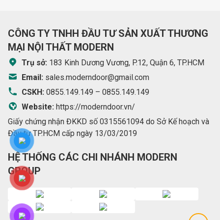
CÔNG TY TNHH ĐẦU TƯ SẢN XUẤT THƯƠNG
MẠI NỘI THẤT MODERN
Trụ sở:
183 Kinh Dương Vương, P.12, Quận 6, TP.HCM
Email:
sales.moderndoor@gmail.com
CSKH:
0855.149.149
–
0855.149.149
Website:
https://moderndoor.vn/
Giấy chứng nhận ĐKKD số 0315561094 do Sở Kế hoạch và
Đầu tư TP.HCM cấp ngày 13/03/2019
HỆ THỐNG CÁC CHI NHÁNH MODERN
GROUP