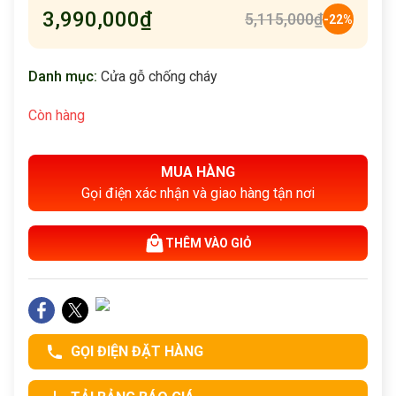
3,990,000
₫
5,115,000
₫
-22%
Danh mục:
Cửa gỗ chống cháy
Còn hàng
MUA HÀNG
Gọi điện xác nhận và giao hàng tận nơi
THÊM VÀO GIỎ
GỌI ĐIỆN ĐẶT HÀNG