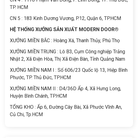
TP. HCM
CN 5 : 183 Kinh Dương Vương, P.12, Quận 6, TP.HCM
HỆ THỐNG XƯỞNG SẢN XUẤT MODERN DOOR®
XƯỞNG MIỀN BẮC : Hoàng Xá, Thanh Thủy, Phú Thọ
XƯỞNG MIỀN TRUNG : Lô B3, Cụm Công nghiệp Trảng
Nhật 2, Xã Điện Hòa, Thị Xã Điện Bàn, Tỉnh Quảng Nam
XƯỞNG MIỀN NAM I : Số 606/23 Quốc lộ 13, Hiệp Bình
Phước, TP. Thủ Đức, TP.HCM
XƯỞNG MIỀN NAM II : D4/36D Ấp 4, Xã Hưng Long,
Huyện Bình Chánh, TP.HCM
TỔNG KHO : Ấp 6, Đường Cây Bài, Xã Phước Vĩnh An,
Củ Chi, Tp.HCM