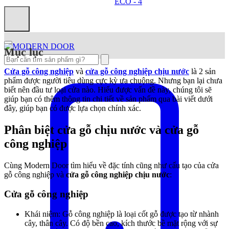
Mục lục
Cửa gỗ công nghiệp
và
cửa gỗ công nghiệp chịu nước
là 2 sản
phẩm được người tiêu dùng cực kỳ ưa chuộng. Nhưng bạn lại chưa
biết nên đầu tư loại cửa nào. Hiểu được vấn đề này, chúng tôi sẽ
giúp bạn có thêm thông tin chi tiết về sản phẩm qua bài viết dưới
đây, giúp bạn có được lựa chọn chính xác.
Phân biệt cửa gỗ chịu nước và cửa gỗ
công nghiệp
Cùng Modern Door tìm hiểu về đặc tính cũng như cấu tạo của cửa
gỗ công nghiệp và
cửa gỗ công nghiệp chịu nước
:
Cửa gỗ công nghiệp
Khái niệm: Gỗ công nghiệp là loại cốt gỗ được tạo từ nhành
cây, thân cây. Có độ bền cao, kích thước bề mặt rộng với sự