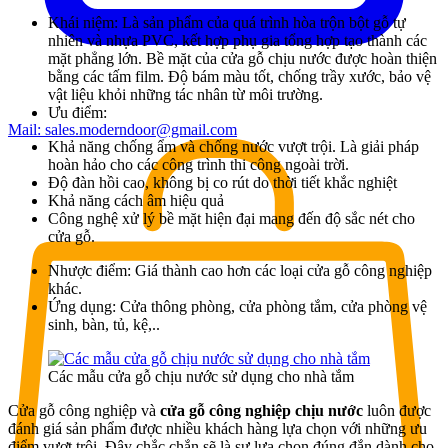
Khái niệm: Là sản phẩm của quá trình hòa trộn bột gỗ tự
nhiên và nhựa PVC, kết hợp phụ gia tổng hợp tạo thành các
mặt phẳng lớn. Bề mặt của
cửa gỗ chịu nước
được hoàn thiện
bằng các tấm film. Độ bám màu tốt, chống trầy xước, bảo vệ
vật liệu khỏi những tác nhân từ môi trường.
Ưu điểm:
Mail:
sales.moderndoor@gmail.com
Khả năng chống ẩm và chống nước vượt trội. Là giải pháp
hoàn hảo cho các công trình thi công ngoài trời.
Độ đàn hồi cao, không bị co rút do thời tiết khắc nghiệt
Khả năng cách âm hiệu quả
Công nghệ xử lý bề mặt hiện đại mang đến độ sắc nét cho
cửa gỗ.
Nhược điểm: Giá thành cao hơn các loại cửa gỗ công nghiệp
khác.
Ứng dụng: Cửa thông phòng, cửa phòng tắm, cửa phòng vệ
sinh, bàn, tủ, kệ,..
Các mẫu cửa gỗ chịu nước sử dụng cho nhà tắm
Cửa gỗ công nghiệp và
cửa gỗ công nghiệp chịu nước
luôn được
đánh giá sản phẩm được nhiều khách hàng lựa chọn với những ưu
điểm vượt trội. Đây chắc chắn sẽ là sự lựa chọn đúng đắn dành cho