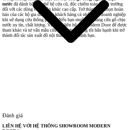
nước
đã đánh bật các thế hệ cửa cũ, độc chiếm toàn bộ thị trường
đối với các dòng
cửa
phân khúc cao cấp. Trở thành lựa chọn hoàn
hảo của các hộ gia đình, các khách hàng cá nhân hay doanh nghiệp
khi sử dụng cửa thông phòng. Nếu bạn muốn đặt hàng cửa gỗ chịu
nước uy tín, chất lượng. Vui lòng liên hệ cho Modern Door để được
tham khảo và tư vấn mẫu cửa phù hợp. Chúng tôi hân hạnh khi trở
thành đối tác sản xuất đồ nội thất cho gia đình bạn.
Giới thiệu công ty
Đánh giá
LIÊN HỆ VỚI HỆ THỐNG SHOWROOM MODERN