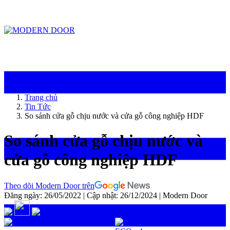
ModernDoor miễn phí giao hàng tại Đà Nẵng, TP.HCM, Biên Hòa và một số khu
vực tại Bình Dương
Trang chủ
Tin Tức
So sánh cửa gỗ chịu nước và cửa gỗ công nghiệp HDF
So sánh cửa gỗ chịu nước và
cửa gỗ công nghiệp HDF
Theo dõi Modern Door trên
Đăng ngày: 26/05/2022
|
Cập nhật: 26/12/2024
|
Modern Door