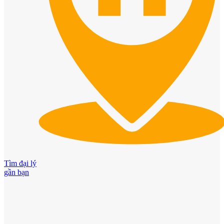
Cửa ô kính
Tìm đại lý
gần bạn