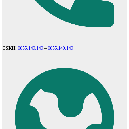
CSKH:
0855.149.149
–
0855.149.149
Cửa nhựa Composite Đài Loan