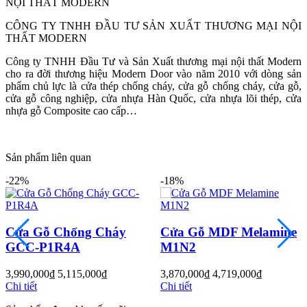
CÔNG TY TNHH ĐẦU TƯ SẢN XUẤT THƯƠNG MẠI NỘI
Quy mô nhà xưởng
THẤT MODERN
Công ty TNHH Đầu Tư và Sản Xuất thương mại nội thất Modern
cho ra đời thương hiệu Modern Door vào năm 2010 với dòng sản
phẩm chủ lực là cửa thép chống cháy, cửa gỗ chống cháy, cửa gỗ,
cửa gỗ công nghiệp, cửa nhựa Hàn Quốc, cửa nhựa lõi thép, cửa
nhựa gỗ Composite cao cấp…
Sản phẩm liên quan
-18%
Cửa MDF Laminate L6
Cửa Gỗ MDF Melamine
Liên hệ
M1N2
Chi tiết
3,870,000
₫
4,719,000
₫
Chi tiết
Liên Hệ