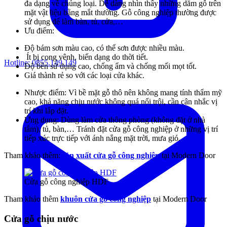
đa dạng về chủng loại. Dễ dàng nhìn thấy những dăm gỗ trên
mặt vật liệu bằng mắt thường. Gỗ công nghiệp thường được
sử dụng để làm bàn, tủ, cửa,…
Ưu điểm:
Độ bám sơn màu cao, có thể sơn được nhiều màu.
Ít bị cong vênh, biến dạng do thời tiết.
Hotline:
0855.149.149
Độ bền sử dụng cao, chống ẩm và chống mối mọt tốt.
Giá thành rẻ so với các loại cửa khác.
Nhược điểm: Vì bề mặt gỗ thô nên không mang tính thẩm mỹ
cao, khả năng chịu nước không quá nổi trội, cần cân nhắc vị
trí khi lắp đặt.
Ứng dụng: Dùng làm cửa thông phòng (không đặt ở nhà
tắm), tủ, bàn,… Tránh đặt cửa gỗ công nghiệp ở những vị trí
tiếp xúc trực tiếp với ánh nắng mặt trời, mưa gió.
Tham khảo thêm:
sản xuất cửa gỗ công nghiệp
tại Modern Door
Cửa gỗ công nghiệp HDF
Tham khảo thêm
khuôn cửa gỗ công nghiệp
tại Modern Door
Cửa gỗ chịu nước