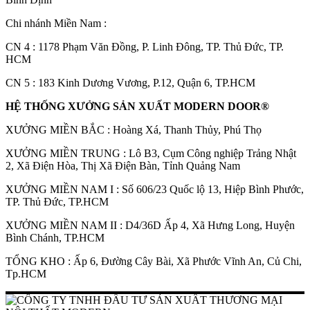
Chi nhánh Miền Nam :
CN 4 : 1178 Phạm Văn Đồng, P. Linh Đông, TP. Thủ Đức, TP.
HCM
CN 5 : 183 Kinh Dương Vương, P.12, Quận 6, TP.HCM
Hồ sơ năng lực
HỆ THỐNG XƯỞNG SẢN XUẤT MODERN DOOR®
XƯỞNG MIỀN BẮC : Hoàng Xá, Thanh Thủy, Phú Thọ
XƯỞNG MIỀN TRUNG : Lô B3, Cụm Công nghiệp Trảng Nhật
2, Xã Điện Hòa, Thị Xã Điện Bàn, Tỉnh Quảng Nam
XƯỞNG MIỀN NAM I : Số 606/23 Quốc lộ 13, Hiệp Bình Phước,
TP. Thủ Đức, TP.HCM
XƯỞNG MIỀN NAM II : D4/36D Ấp 4, Xã Hưng Long, Huyện
Bình Chánh, TP.HCM
TỔNG KHO : Ấp 6, Đường Cây Bài, Xã Phước Vĩnh An, Củ Chi,
Tp.HCM