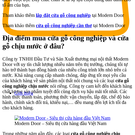
tổ ấm của bạn.
Tham khảo thêm
lắp đặt cửa gỗ công nghiệp
tại Modern Door
Tham khảo thêm
cửa gỗ công nghiệp cần thơ
tại Modern Door
Địa điểm mua cửa gỗ công nghiệp và cửa
gỗ chịu nước ở đâu?
Công ty TNHH Đầu Tư và Sản Xuất thương mại nội thất Modern
Door với uy tín chất lượng nhiều năm trên thị trường, chúng tôi tự
hào trở thành bạn đồng hành của nhiều công trình lớn nhỏ trên cả
nước. Khả năng cung cấp nhanh chóng, đáp ứng tốt mọi yêu cầu
của khách hàng về sản phẩm nội thất nói chung và các loại
cửa gỗ
công nghiệp chịu nước
nói riêng. Công ty cam kết đến khách hàng
chất lượng sản phẩm tuyệt đối cùng dịch vụ hậu mãi tốt nhất. Các
Giới thiệu
hình thức thanh toán, phương thức vận chuyển, lắp đặt, chế độ bảo
hành, chính sách đổi trả, khiếu nại,… đều mang đến lợi ích tối đa
cho khách hàng.
Modern Door – Siêu thị cửa hàng đầu Việt Nam
Trong những năm gần đây, các loại
cửa gỗ công nghiệp chịu