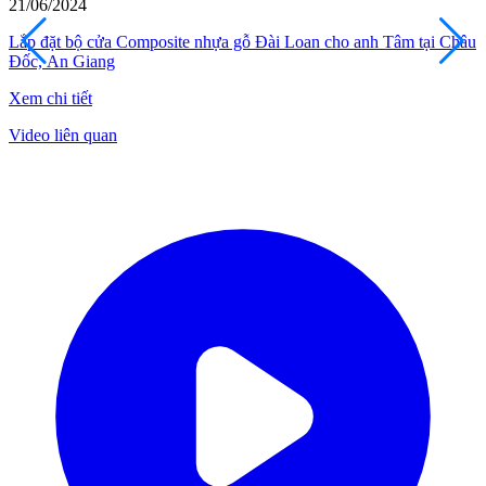
17/06/2024
Modern Door lắp đặt bộ cửa Composite nhựa gỗ Đài Loan cho anh
Đăng Khoa tại Bình Trưng Đông, quận 2
Xem chi tiết
Video liên quan
Đối Tác