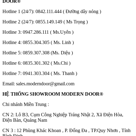
DOOR®
Hotline 1 (24/7):
0842.111.444
( Đường dây nóng )
Hotline 2 (24/7):
0855.149.149
( Ms Trọng )
Hotline 3:
0947.286.111
( Ms.Uyên )
Hotline 4:
0855.304.305
( Ms. Linh )
Hotline 5:
0859.307.308
(Ms. Diệu )
Giới thiệu CEO
Hotline 6:
0835.301.302
( Ms.Chi )
Hotline 7:
0941.303.304
( Ms. Thanh )
Email:
sales.moderndoor@gmail.com
HỆ THỐNG SHOWROOM MODERN DOOR®
Chi nhánh Miền Trung :
C
N 2: Lô B3, Cụm Công Nghiệp Trảng Nhật 2, Xã Điện Hòa,
Điện Bàn, Quảng Nam
CN 3 : 12 Phùng Khác Khoan , P. Đống Đa , TP.Quy Nhơn , Tỉnh
Bình Định