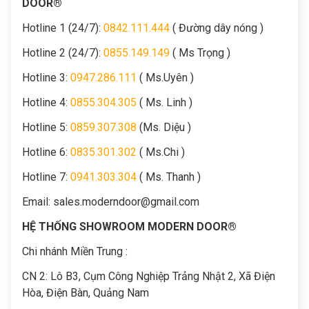
DOOR®
Hotline 1 (24/7):
0842.111.444
( Đường dây nóng )
Hotline 2 (24/7):
0855.149.149
( Ms Trọng )
Hotline 3:
0947.286.111
( Ms.Uyên )
Hotline 4:
0855.304.305
( Ms. Linh )
Hotline 5:
0859.307.308
(Ms. Diệu )
Hotline 6:
0835.301.302
( Ms.Chi )
Hotline 7:
0941.303.304
( Ms. Thanh )
Email:
sales.moderndoor@gmail.com
HỆ THỐNG SHOWROOM MODERN DOOR®
Chi nhánh Miền Trung :
C
N 2: Lô B3, Cụm Công Nghiệp Trảng Nhật 2, Xã Điện
Hòa, Điện Bàn, Quảng Nam