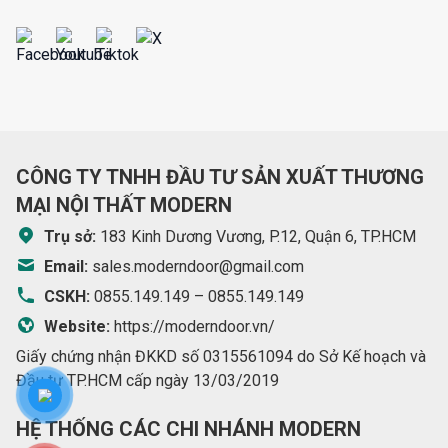
CÔNG TY TNHH ĐẦU TƯ SẢN XUẤT THƯƠNG
MẠI NỘI THẤT MODERN
Trụ sở:
183 Kinh Dương Vương, P.12, Quận 6, TP.HCM
Email:
sales.moderndoor@gmail.com
CSKH:
0855.149.149
–
0855.149.149
Website:
https://moderndoor.vn/
Giấy chứng nhận ĐKKD số 0315561094 do Sở Kế hoạch và
Đầu tư TP.HCM cấp ngày 13/03/2019
HỆ THỐNG CÁC CHI NHÁNH MODERN