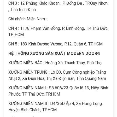
CN 3 : 12 Phùng Khác Khoan , P. Đống Đa , TP.Quy Nhơn
, Tỉnh Bình Định
Chi nhánh Miền Nam :
CN 4 : 1178 Phạm Văn Đồng, P. Linh Đông, TP. Thủ Đức,
TP. HCM
CN 5 : 183 Kinh Dương Vương, P.12, Quận 6, TP.HCM
HỆ THỐNG XƯỞNG SẢN XUẤT MODERN DOOR®
XƯỞNG MIỀN BẮC : Hoàng Xá, Thanh Thủy, Phú Thọ
XƯỞNG MIỀN TRUNG : Lô B3, Cụm Công nghiệp Trảng
Nhật 2, Xã Điện Hòa, Thị Xã Điện Bàn, Tỉnh Quảng Nam
XƯỞNG MIỀN NAM I : Số 606/23 Quốc lộ 13, Hiệp Bình
Phước, TP. Thủ Đức, TP.HCM
XƯỞNG MIỀN NAM II : D4/36D Ấp 4, Xã Hưng Long,
Huyện Bình Chánh, TP.HCM