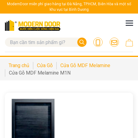
ModernDoor miễn phí giao hàng tại Đà Nẵng, TP.HCM, Biên Hòa và một số
khu vực tại Bình Dương
Trang chủ
Cửa Gỗ
Cửa Gỗ MDF Melamine
Cửa Gỗ MDF Melamine M1N