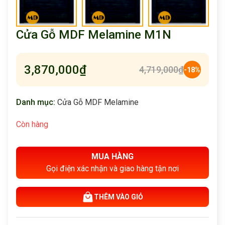
Cửa Gỗ MDF Melamine M1N
3,870,000
₫
4,719,000
₫
-18%
Danh mục:
Cửa Gỗ MDF Melamine
Còn hàng
MUA HÀNG
Gọi điện xác nhận và giao hàng tận nơi
THÊM VÀO GIỎ