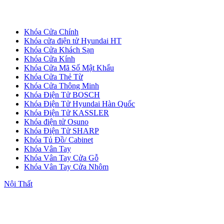
Khóa Cửa Chính
Khóa cửa điện tử Hyundai HT
Khóa Cửa Khách Sạn
Khóa Cửa Kính
Khóa Cửa Mã Số Mật Khẩu
Khóa Cửa Thẻ Từ
Khóa Cửa Thông Minh
Khóa Điện Tử BOSCH
Khóa Điện Tử Hyundai Hàn Quốc
Khóa Điện Tử KASSLER
Khóa điện tử Osuno
Khóa Điện Tử SHARP
Khóa Tủ Đồ/ Cabinet
Cửa Nhựa Giả Gỗ
Khóa Vân Tay
Khóa Vân Tay Cửa Gỗ
Khóa Vân Tay Cửa Nhôm
Nội Thất