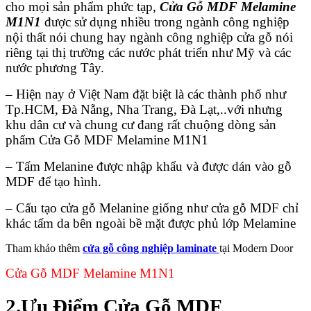
cho mọi sản phẩm phức tạp,
Cửa Gỗ MDF Melamine
M1N1
được sử dụng nhiều trong ngành công nghiệp
nội thất nói chung hay ngành công nghiệp cửa gỗ nói
riêng tại thị trường các nước phát triển như Mỹ và các
nước phương Tây.
– Hiện nay ở Việt Nam đặt biệt là các thành phố như
Tp.HCM, Đà Nẵng, Nha Trang, Đà Lạt,..với nhưng
khu dân cư và chung cư đang rất chuộng dòng sản
phẩm Cửa Gỗ MDF Melamine M1N1
Giới thiệu CEO
– Tấm Melanine được nhập khẩu và được dán vào gỗ
MDF để tạo hình.
– Cấu tạo cửa gỗ Melanine giống như cửa gỗ MDF chỉ
khác tấm da bên ngoài bề mặt được phủ lớp Melamine
Tham khảo thêm
cửa gỗ công nghiệp laminate
tại Modern Door
Cửa Gỗ MDF Melamine M1N1
2.Ưu Điểm Cửa Gỗ MDF