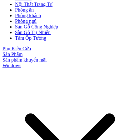
Nội Thất Trang Trí
Phòng ăn
Phòng khách
Phòng ngủ
Cửa Nhựa Vân Gỗ
Sàn Gỗ Công Nghiệp
Sàn Gỗ Tự Nhiên
Tấm Ốp Tường
Phụ Kiện Cửa
Sản Phẩm
Sản phẩm khuyến mãi
Windows
Cửa Nhựa Lõi Thép Upvc