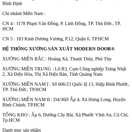
Bình Định
Chi nhánh Miền Nam :
CN 4 : 1178 Phạm Văn Đồng, P. Linh Đông, TP. Thủ Đức, TP.
HCM
CN 5 : 183 Kinh Dương Vương, P.12, Quận 6, TP.HCM
HỆ THỐNG XƯỞNG SẢN XUẤT MODERN DOOR®
CỬA GỖ
Cửa Gỗ HDF Veneer
XƯỞNG MIỀN BẮC : Hoàng Xá, Thanh Thủy, Phú Thọ
XƯỞNG MIỀN TRUNG : Lô B3, Cụm Công nghiệp Trảng Nhật
2, Xã Điện Hòa, Thị Xã Điện Bàn, Tỉnh Quảng Nam
XƯỞNG MIỀN NAM I : Số 606/23 Quốc lộ 13, Hiệp Bình Phước,
TP. Thủ Đức, TP.HCM
XƯỞNG MIỀN NAM II : D4/36D Ấp 4, Xã Hưng Long, Huyện
Bình Chánh, TP.HCM
TỔNG KHO : Ấp 6, Đường Cây Bài, Xã Phước Vĩnh An, Củ Chi,
Tp.HCM
Danh mục sản phẩm