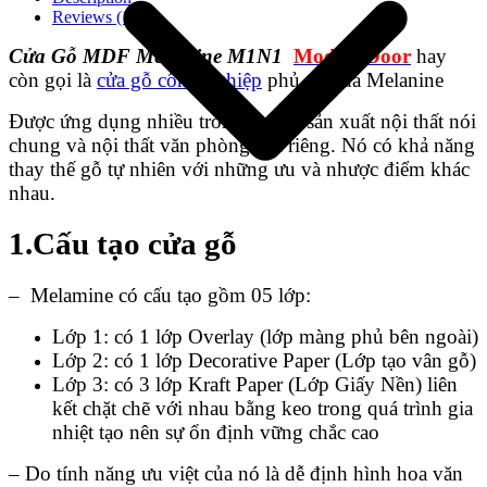
Reviews (1)
Cửa Gỗ MDF Melamine M1N1
ModernDoor
hay
còn gọi là
cửa gỗ công nghiệp
phủ tấm da Melanine
Được ứng dụng nhiều trong ngành sản xuất nội thất nói
chung và nội thất văn phòng nói riêng. Nó có khả năng
thay thế gỗ tự nhiên với những ưu và nhược điểm khác
nhau.
1.Cấu tạo cửa gỗ
– Melamine có cấu tạo gồm 05 lớp:
Giới thiệu công ty
Lớp 1: có 1 lớp Overlay (lớp màng phủ bên ngoài)
Lớp 2: có 1 lớp Decorative Paper (Lớp tạo vân gỗ)
Lớp 3: có 3 lớp Kraft Paper (Lớp Giấy Nền) liên
kết chặt chẽ với nhau bằng keo trong quá trình gia
nhiệt tạo nên sự ổn định vững chắc cao
– Do tính năng ưu việt của nó là dễ định hình hoa văn