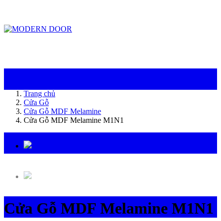
ModernDoor miễn phí giao hàng tại Đà Nẵng, TP.HCM, Biên Hòa và một số khu
vực tại Bình Dương
Trang chủ
Cửa Gỗ
Cửa Gỗ MDF Melamine
Cửa Gỗ MDF Melamine M1N1
Cửa Gỗ MDF Melamine M1N1