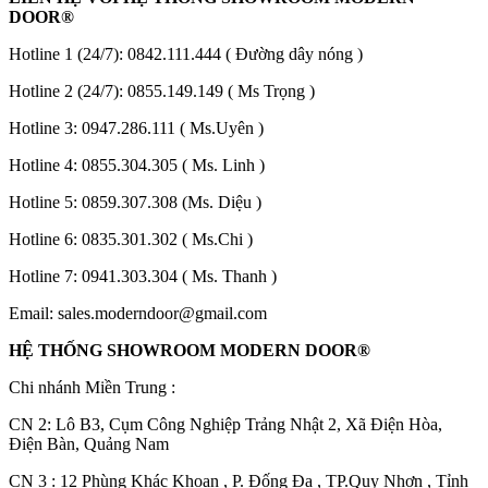
DOOR®
Hotline 1 (24/7):
0842.111.444
( Đường dây nóng )
Hotline 2 (24/7):
0855.149.149
( Ms Trọng )
Hotline 3:
0947.286.111
( Ms.Uyên )
Hotline 4:
0855.304.305
( Ms. Linh )
Hotline 5:
0859.307.308
(Ms. Diệu )
Các loại cửa
Hotline 6:
0835.301.302
( Ms.Chi )
Hotline 7:
0941.303.304
( Ms. Thanh )
Email:
sales.moderndoor@gmail.com
HỆ THỐNG SHOWROOM MODERN DOOR®
Chi nhánh Miền Trung :
C
N 2: Lô B3, Cụm Công Nghiệp Trảng Nhật 2, Xã Điện Hòa,
Điện Bàn, Quảng Nam
CN 3 : 12 Phùng Khác Khoan , P. Đống Đa , TP.Quy Nhơn , Tỉnh