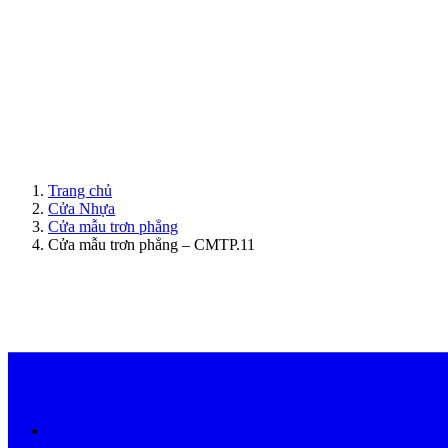
ModernDoor miễn phí giao hàng tại Đà Nẵng, TP.HCM, Biên Hòa và một số khu vực tạ
Trang chủ
Cửa Nhựa
Cửa mẫu trơn phẳng
Cửa mẫu trơn phẳng – CMTP.11