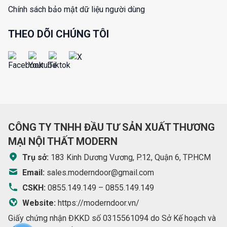
Chính sách bảo mật dữ liệu người dùng
THEO DÕI CHÚNG TÔI
CÔNG TY TNHH ĐẦU TƯ SẢN XUẤT THƯƠNG
MẠI NỘI THẤT MODERN
Trụ sở:
183 Kinh Dương Vương, P.12, Quận 6, TP.HCM
Email:
sales.moderndoor@gmail.com
CSKH:
0855.149.149
–
0855.149.149
Website:
https://moderndoor.vn/
Giấy chứng nhận ĐKKD số 0315561094 do Sở Kế hoạch và