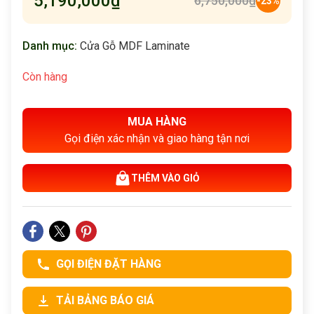
5,190,000
₫
6,750,000
₫
-23%
Danh mục:
Cửa Gỗ MDF Laminate
Còn hàng
MUA HÀNG
Gọi điện xác nhận và giao hàng tận nơi
THÊM VÀO GIỎ
GỌI ĐIỆN ĐẶT HÀNG
TẢI BẢNG BÁO GIÁ