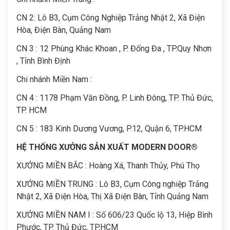
C
N 2: Lô B3, Cụm Công Nghiệp Trảng Nhật 2, Xã Điện
Hòa, Điện Bàn, Quảng Nam
CN 3 : 12 Phùng Khác Khoan , P. Đống Đa , TP.Quy Nhơn
, Tỉnh Bình Định
Chi nhánh Miền Nam :
CN 4 : 1178 Phạm Văn Đồng, P. Linh Đông, TP. Thủ Đức,
TP. HCM
CN 5 : 183 Kinh Dương Vương, P.12, Quận 6, TP.HCM
HỆ THỐNG XƯỞNG SẢN XUẤT MODERN DOOR®
XƯỞNG MIỀN BẮC : Hoàng Xá, Thanh Thủy, Phú Thọ
XƯỞNG MIỀN TRUNG : Lô B3, Cụm Công nghiệp Trảng
Nhật 2, Xã Điện Hòa, Thị Xã Điện Bàn, Tỉnh Quảng Nam
XƯỞNG MIỀN NAM I : Số 606/23 Quốc lộ 13, Hiệp Bình
Phước, TP. Thủ Đức, TP.HCM