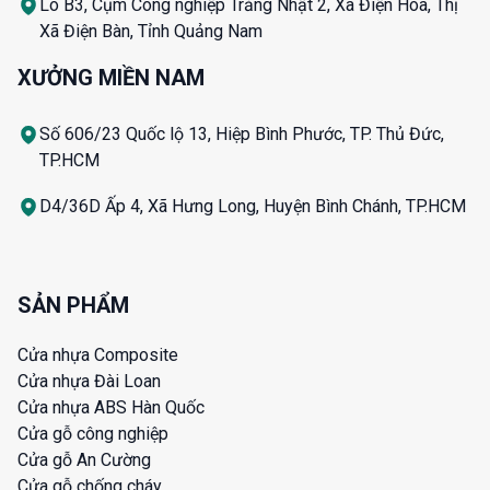
Lô B3, Cụm Công nghiệp Trảng Nhật 2, Xã Điện Hòa, Thị
Xã Điện Bàn, Tỉnh Quảng Nam
XƯỞNG MIỀN NAM
Số 606/23 Quốc lộ 13, Hiệp Bình Phước, TP. Thủ Đức,
TP.HCM
D4/36D Ấp 4, Xã Hưng Long, Huyện Bình Chánh, TP.HCM
SẢN PHẨM
Cửa nhựa Composite
Cửa nhựa Đài Loan
Cửa nhựa ABS Hàn Quốc
Cửa gỗ công nghiệp
Cửa gỗ An Cường
Cửa gỗ chống cháy