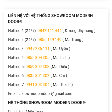
LIÊN HỆ VỚI HỆ THỐNG SHOWROOM MODERN
DOOR®
Hotline 1 (24/7):
0842.111.444
( Đường dây nóng )
Hotline 2 (24/7):
0855.149.149
( Ms Trọng )
Hotline 3:
0947.286.111
( Ms.Uyên )
Hotline 4:
0855.304.305
( Ms. Linh )
Hotline 5:
0859.307.308
(Ms. Diệu )
Hotline 6:
0835.301.302
( Ms.Chi )
Hotline 7:
0941.303.304
( Ms. Thanh )
Email:
sales.moderndoor@gmail.com
HỆ THỐNG SHOWROOM MODERN DOOR®
Chi nhánh Miền Trung :