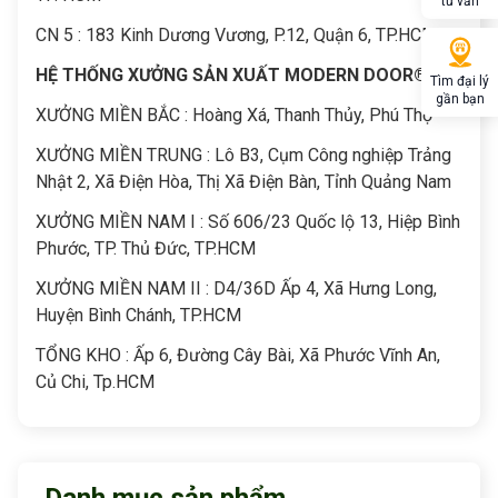
tư vấn
CN 5 : 183 Kinh Dương Vương, P.12, Quận 6, TP.HCM
HỆ THỐNG XƯỞNG SẢN XUẤT MODERN DOOR®
Tìm đại lý
gần bạn
XƯỞNG MIỀN BẮC : Hoàng Xá, Thanh Thủy, Phú Thọ
XƯỞNG MIỀN TRUNG : Lô B3, Cụm Công nghiệp Trảng
Nhật 2, Xã Điện Hòa, Thị Xã Điện Bàn, Tỉnh Quảng Nam
XƯỞNG MIỀN NAM I : Số 606/23 Quốc lộ 13, Hiệp Bình
Phước, TP. Thủ Đức, TP.HCM
XƯỞNG MIỀN NAM II : D4/36D Ấp 4, Xã Hưng Long,
Huyện Bình Chánh, TP.HCM
TỔNG KHO : Ấp 6, Đường Cây Bài, Xã Phước Vĩnh An,
Củ Chi, Tp.HCM
Danh mục sản phẩm