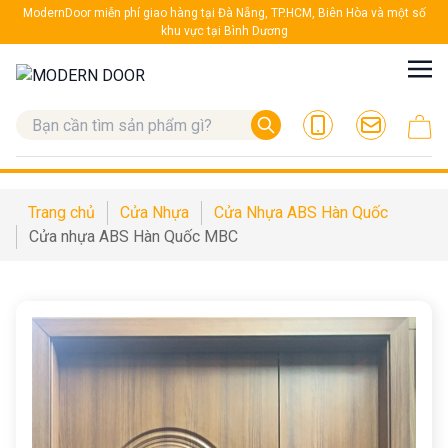
ModernDoor miễn phí giao hàng tại Đà Nẵng, TP.HCM, Biên Hòa và một số
khu vực tại Bình Dương
Trang chủ
Cửa Nhựa
Cửa Nhựa ABS Hàn Quốc
Cửa nhựa ABS Hàn Quốc MBC