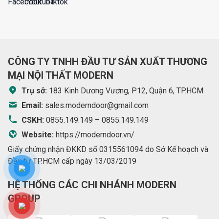
CÔNG TY TNHH ĐẦU TƯ SẢN XUẤT THƯƠNG
MẠI NỘI THẤT MODERN
Trụ sở:
183 Kinh Dương Vương, P.12, Quận 6, TP.HCM
Email:
sales.moderndoor@gmail.com
CSKH:
0855.149.149
–
0855.149.149
Website:
https://moderndoor.vn/
Giấy chứng nhận ĐKKD số 0315561094 do Sở Kế hoạch và
Đầu tư TP.HCM cấp ngày 13/03/2019
HỆ THỐNG CÁC CHI NHÁNH MODERN
GROUP