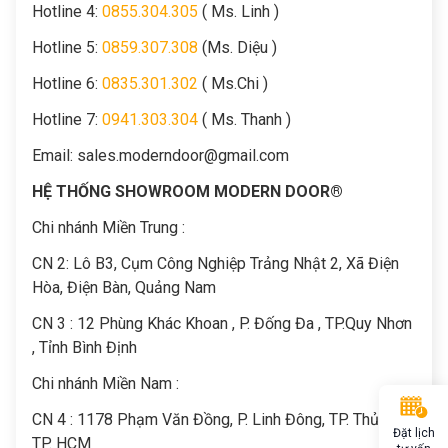
Hotline 4:
0855.304.305
( Ms. Linh )
Hotline 5:
0859.307.308
(Ms. Diệu )
Hotline 6:
0835.301.302
( Ms.Chi )
Hotline 7:
0941.303.304
( Ms. Thanh )
Email:
sales.moderndoor@gmail.com
HỆ THỐNG SHOWROOM MODERN DOOR®
Chi nhánh Miền Trung :
C
N 2: Lô B3, Cụm Công Nghiệp Trảng Nhật 2, Xã Điện
Hòa, Điện Bàn, Quảng Nam
CN 3 : 12 Phùng Khác Khoan , P. Đống Đa , TP.Quy Nhơn
, Tỉnh Bình Định
Chi nhánh Miền Nam :
CN 4 : 1178 Phạm Văn Đồng, P. Linh Đông, TP. Thủ Đức,
Đặt lịch
TP. HCM