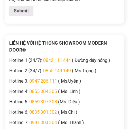
LIÊN HỆ VỚI HỆ THỐNG SHOWROOM MODERN
DOOR®
Hotline 1 (24/7):
0842.111.444
( Đường dây nóng )
Hotline 2 (24/7):
0855.149.149
( Ms Trọng )
Hotline 3:
0947.286.111
( Ms.Uyên )
Hotline 4:
0855.304.305
( Ms. Linh )
Hotline 5:
0859.307.308
(Ms. Diệu )
Hotline 6:
0835.301.302
( Ms.Chi )
Hotline 7:
0941.303.304
( Ms. Thanh )