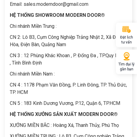
Email:
sales.moderndoor@gmail.com
HỆ THỐNG SHOWROOM MODERN DOOR®
Chi nhánh Miền Trung :
C
N 2: Lô B3, Cụm Công Nghiệp Trảng Nhật 2, Xã Điện
Đặt lịch
tư vấn
Hòa, Điện Bàn, Quảng Nam
CN 3 : 12 Phùng Khác Khoan , P. Đống Đa , TP.Quy Nhơn
, Tỉnh Bình Định
Tìm đại lý
gần bạn
Chi nhánh Miền Nam :
CN 4 : 1178 Phạm Văn Đồng, P. Linh Đông, TP. Thủ Đức,
TP. HCM
CN 5 : 183 Kinh Dương Vương, P.12, Quận 6, TP.HCM
HỆ THỐNG XƯỞNG SẢN XUẤT MODERN DOOR®
XƯỞNG MIỀN BẮC : Hoàng Xá, Thanh Thủy, Phú Thọ
XƯỞNG MIỀN TRUNG : Lô B3, Cụm Công nghiệp Trảng