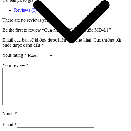
Tải bảng báo giá
Reviews (0)
There are no reviews yet.
Be the first to review “Cửa nhựa ABS Hàn Quốc MD-L1”
Email của bạn sẽ không được hiển thị công khai.
Các trường bắt
buộc được đánh dấu
*
Your rating
*
Your review
*
Giới thiệu công ty
Name
*
Email
*