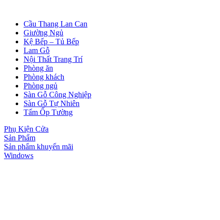
Cầu Thang Lan Can
Giường Ngủ
Kệ Bếp – Tủ Bếp
Lam Gỗ
Nội Thất Trang Trí
Phòng ăn
Phòng khách
Phòng ngủ
Sàn Gỗ Công Nghiệp
Sàn Gỗ Tự Nhiên
Tấm Ốp Tường
Phụ Kiện Cửa
Sản Phẩm
Cửa gỗ Carbon
Sản phẩm khuyến mãi
Windows