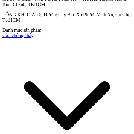
Bình Chánh, TP.HCM
TỔNG KHO : Ấp 6, Đường Cây Bài, Xã Phước Vĩnh An, Củ Chi,
Quy mô nhà xưởng
Tp.HCM
Danh mục sản phẩm
Cửa chống cháy
Liên Hệ