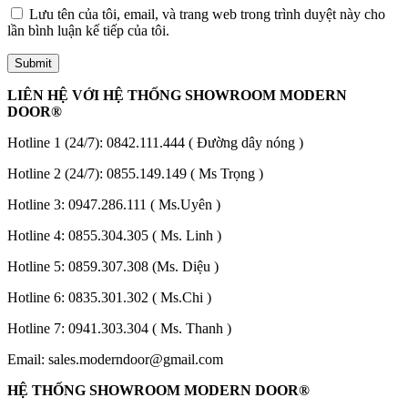
Lưu tên của tôi, email, và trang web trong trình duyệt này cho
lần bình luận kế tiếp của tôi.
LIÊN HỆ VỚI HỆ THỐNG SHOWROOM MODERN
DOOR®
Hotline 1 (24/7):
0842.111.444
( Đường dây nóng )
Hotline 2 (24/7):
0855.149.149
( Ms Trọng )
Giới thiệu CEO
Hotline 3:
0947.286.111
( Ms.Uyên )
Hotline 4:
0855.304.305
( Ms. Linh )
Hotline 5:
0859.307.308
(Ms. Diệu )
Hotline 6:
0835.301.302
( Ms.Chi )
Hotline 7:
0941.303.304
( Ms. Thanh )
Email:
sales.moderndoor@gmail.com
HỆ THỐNG SHOWROOM MODERN DOOR®