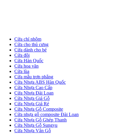
Cửa Gỗ HDF
Cửa chỉ nhôm
Cửa cho thú cưng
Cửa dành cho bé
Cửa đôi
Cửa Hàn Quốc
Cửa hoa văn
Cửa lùa
Cửa mẫu trơn phẳng
Cửa Nhựa ABS Hàn Quốc
Cửa Nhựa Cao Cấp
Cửa Nhựa Đài Loan
Cửa Nhựa Giả Gỗ
Cửa Nhựa Giá Rẻ
Cửa Nhựa Gỗ Composite
Cửa nhựa gỗ composite Đài Loan
Cửa Nhựa Gỗ Ghép Thanh
Cửa Gỗ MDF Laminate
Cửa Nhựa Gỗ Sungyu
Cửa Nhựa Vân Gỗ