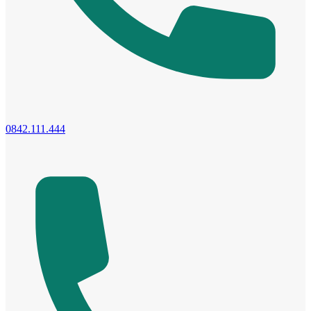
Cửa phào chỉ nổi
0842.111.444
Cửa vòm