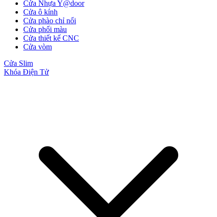
Cửa Nhựa Y@door
Cửa ô kính
Cửa phào chỉ nổi
Cửa phối màu
Cửa thiết kế CNC
Cửa vòm
Cửa Slim
Khóa Điện Tử
Cửa Gỗ MDF Melamine