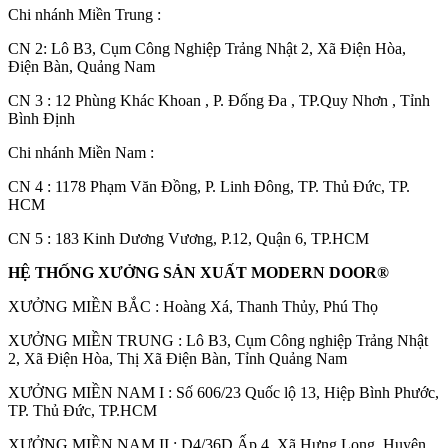
Chi nhánh Miền Trung :
C
N 2: Lô B3, Cụm Công Nghiệp Trảng Nhật 2, Xã Điện Hòa,
Điện Bàn, Quảng Nam
CN 3 : 12 Phùng Khác Khoan , P. Đống Đa , TP.Quy Nhơn , Tỉnh
Bình Định
Hồ sơ năng lực
Chi nhánh Miền Nam :
CN 4 : 1178 Phạm Văn Đồng, P. Linh Đông, TP. Thủ Đức, TP.
HCM
CN 5 : 183 Kinh Dương Vương, P.12, Quận 6, TP.HCM
HỆ THỐNG XƯỞNG SẢN XUẤT MODERN DOOR®
XƯỞNG MIỀN BẮC : Hoàng Xá, Thanh Thủy, Phú Thọ
XƯỞNG MIỀN TRUNG : Lô B3, Cụm Công nghiệp Trảng Nhật
2, Xã Điện Hòa, Thị Xã Điện Bàn, Tỉnh Quảng Nam
XƯỞNG MIỀN NAM I : Số 606/23 Quốc lộ 13, Hiệp Bình Phước,
TP. Thủ Đức, TP.HCM
XƯỞNG MIỀN NAM II : D4/36D Ấp 4, Xã Hưng Long, Huyện