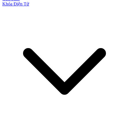
Khóa Điện Tử
CỬA NHỰA
Cửa Nhựa Gỗ Composite