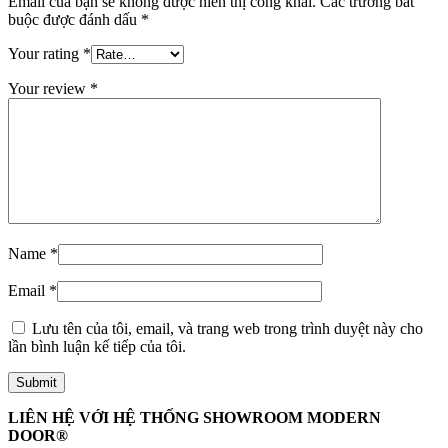
Email của bạn sẽ không được hiển thị công khai.
Các trường bắt
buộc được đánh dấu
*
Your rating
*
Your review
*
Name
*
Email
*
Lưu tên của tôi, email, và trang web trong trình duyệt này cho
lần bình luận kế tiếp của tôi.
Tuyển Dụng
LIÊN HỆ VỚI HỆ THỐNG SHOWROOM MODERN
DOOR®