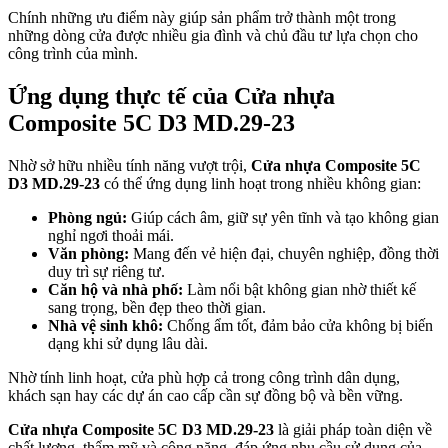
Chính những ưu điểm này giúp sản phẩm trở thành một trong
những dòng cửa được nhiều gia đình và chủ đầu tư lựa chọn cho
công trình của mình.
Ứng dụng thực tế của Cửa nhựa
Composite 5C D3 MD.29-23
Hồ sơ năng lực
Nhờ sở hữu nhiều tính năng vượt trội,
Cửa nhựa Composite 5C
D3 MD.29-23
có thể ứng dụng linh hoạt trong nhiều không gian:
Phòng ngủ:
Giúp cách âm, giữ sự yên tĩnh và tạo không gian
nghỉ ngơi thoải mái.
Văn phòng:
Mang đến vẻ hiện đại, chuyên nghiệp, đồng thời
duy trì sự riêng tư.
Căn hộ và nhà phố:
Làm nổi bật không gian nhờ thiết kế
sang trọng, bền đẹp theo thời gian.
Nhà vệ sinh khô:
Chống ẩm tốt, đảm bảo cửa không bị biến
dạng khi sử dụng lâu dài.
Nhờ tính linh hoạt, cửa phù hợp cả trong công trình dân dụng,
khách sạn hay các dự án cao cấp cần sự đồng bộ và bền vững.
Cửa nhựa Composite 5C D3 MD.29-23
là giải pháp toàn diện về
chất lượng, thẩm mỹ và công năng, đáp ứng nhu cầu sử dụng của