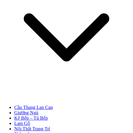
Cửa Nhựa Giả Gỗ
Cầu Thang Lan Can
Giường Ngủ
Kệ Bếp – Tủ Bếp
Lam Gỗ
Nội Thất Trang Trí