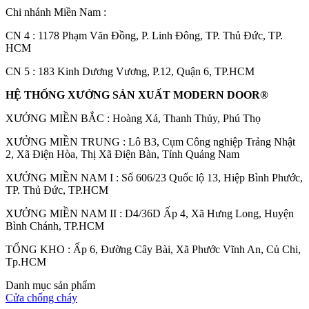
Chi nhánh Miền Nam :
CN 4 : 1178 Phạm Văn Đồng, P. Linh Đông, TP. Thủ Đức, TP.
HCM
CN 5 : 183 Kinh Dương Vương, P.12, Quận 6, TP.HCM
HỆ THỐNG XƯỞNG SẢN XUẤT MODERN DOOR®
XƯỞNG MIỀN BẮC : Hoàng Xá, Thanh Thủy, Phú Thọ
XƯỞNG MIỀN TRUNG : Lô B3, Cụm Công nghiệp Trảng Nhật
Các loại cửa
2, Xã Điện Hòa, Thị Xã Điện Bàn, Tỉnh Quảng Nam
XƯỞNG MIỀN NAM I : Số 606/23 Quốc lộ 13, Hiệp Bình Phước,
TP. Thủ Đức, TP.HCM
XƯỞNG MIỀN NAM II : D4/36D Ấp 4, Xã Hưng Long, Huyện
Bình Chánh, TP.HCM
TỔNG KHO : Ấp 6, Đường Cây Bài, Xã Phước Vĩnh An, Củ Chi,
Tp.HCM
Danh mục sản phẩm
Cửa chống cháy