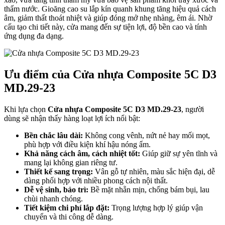
thấm nước. Gioăng cao su lắp kín quanh khung tăng hiệu quả cách
âm, giảm thất thoát nhiệt và giúp đóng mở nhẹ nhàng, êm ái. Nhờ
cấu tạo chi tiết này, cửa mang đến sự tiện lợi, độ bền cao và tính
ứng dụng đa dạng.
Ưu điểm của Cửa nhựa Composite 5C D3
MD.29-23
Giới thiệu CEO
Khi lựa chọn
Cửa nhựa Composite 5C D3 MD.29-23
, người
dùng sẽ nhận thấy hàng loạt lợi ích nổi bật:
Bền chắc lâu dài:
Không cong vênh, nứt nẻ hay mối mọt,
phù hợp với điều kiện khí hậu nóng ẩm.
Khả năng cách âm, cách nhiệt tốt:
Giúp giữ sự yên tĩnh và
mang lại không gian riêng tư.
Thiết kế sang trọng:
Vân gỗ tự nhiên, màu sắc hiện đại, dễ
dàng phối hợp với nhiều phong cách nội thất.
Dễ vệ sinh, bảo trì:
Bề mặt nhẵn mịn, chống bám bụi, lau
chùi nhanh chóng.
Tiết kiệm chi phí lắp đặt:
Trọng lượng hợp lý giúp vận
chuyển và thi công dễ dàng.