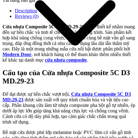
Tải bảng báo giá
Description
Reviews (0)
Cửa nhựa Composite 5C D3 MD.29-23
được thiết kế nhằm mang
đến sự bền chắc và tinh tế cho nhiều loại công trình. Sản phẩm kết
hợp khả năng chống cong vênh, chống ẩm cùng bề mặt vân gỗ sang
trọng, đáp ứng đồng thời cả nhu cầu sử dụng lâu dài lẫn thẩm mỹ
cao. Đây là một trong những mẫu cửa nổi bật được phân phối bởi
Modern Door
, nơi khách hàng có thể tham khảo thêm nhiều thiết
kế khác tại danh mục
cửa nhựa composite
.
Cấu tạo của Cửa nhựa Composite 5C D3
MD.29-23
Giới thiệu công ty
Để đạt được sự bền chắc vượt trội,
Cửa nhựa Composite 5C D3
MD.29-23
được sản xuất với quy trình chuẩn hóa và vật liệu cao
cấp. Phần khung cửa làm từ nhựa composite pha bột gỗ tự nhiên, ép
dưới áp lực lớn giúp tăng khả năng chịu lực và chống cong vênh.
Cánh cửa có độ dày phù hợp, tạo cảm giác chắc chắn trong quá
trình sử dụng.
Bề mặt cửa được phủ lớp melamine hoặc PVC film có vân gỗ tinh
xảo, vừa tăng tính thẩm mỹ vừa bảo vệ sản phẩm khỏi trầy xước và