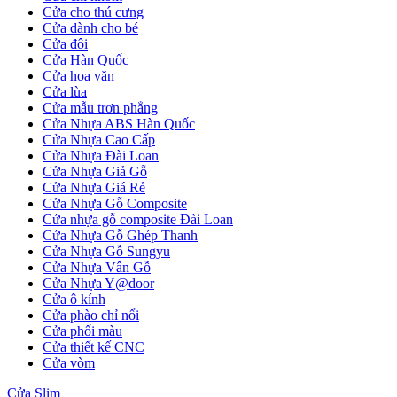
Cửa cho thú cưng
Cửa dành cho bé
Cửa đôi
Cửa Hàn Quốc
Cửa hoa văn
Cửa lùa
Cửa mẫu trơn phẳng
Cửa Nhựa ABS Hàn Quốc
Cửa Nhựa Cao Cấp
Cửa Nhựa Đài Loan
Cửa Nhựa Giả Gỗ
Cửa Nhựa Giá Rẻ
Cửa Nhựa Gỗ Composite
Cửa nhựa gỗ composite Đài Loan
Cửa Nhựa Gỗ Ghép Thanh
Cửa Nhựa Gỗ Sungyu
Cửa gỗ Carbon
Cửa Nhựa Vân Gỗ
Cửa Nhựa Y@door
Cửa ô kính
Cửa phào chỉ nổi
Cửa phối màu
Cửa thiết kế CNC
Cửa vòm
Cửa Slim