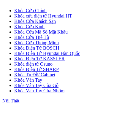
Khóa Cửa Chính
Khóa cửa điện tử Hyundai HT
Khóa Cửa Khách Sạn
Cửa Nhựa Đài Loan
Khóa Cửa Kính
Khóa Cửa Mã Số Mật Khẩu
Khóa Cửa Thẻ Từ
Khóa Cửa Thông Minh
Khóa Điện Tử BOSCH
Khóa Điện Tử Hyundai Hàn Quốc
Khóa Điện Tử KASSLER
Khóa điện tử Osuno
Khóa Điện Tử SHARP
Khóa Tủ Đồ/ Cabinet
Khóa Vân Tay
Khóa Vân Tay Cửa Gỗ
Khóa Vân Tay Cửa Nhôm
Nội Thất
Cửa Nhựa Cao Cấp