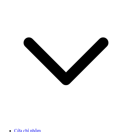
Cửa Gỗ Tự Nhiên
Cửa gỗ An Cường
Cửa chỉ nhôm