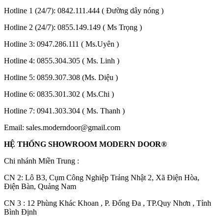
Hotline 1 (24/7):
0842.111.444
( Đường dây nóng )
Hotline 2 (24/7):
0855.149.149
( Ms Trọng )
Hotline 3:
0947.286.111
( Ms.Uyên )
Hotline 4:
0855.304.305
( Ms. Linh )
Hotline 5:
0859.307.308
(Ms. Diệu )
Hotline 6:
0835.301.302
( Ms.Chi )
Hotline 7:
0941.303.304
( Ms. Thanh )
Email:
sales.moderndoor@gmail.com
Đối Tác
HỆ THỐNG SHOWROOM MODERN DOOR®
Chi nhánh Miền Trung :
C
N 2: Lô B3, Cụm Công Nghiệp Trảng Nhật 2, Xã Điện Hòa,
Điện Bàn, Quảng Nam
CN 3 : 12 Phùng Khác Khoan , P. Đống Đa , TP.Quy Nhơn , Tỉnh
Bình Định