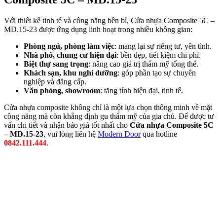
Với thiết kế tinh tế và công năng bền bỉ, Cửa nhựa Composite 5C –
MD.15-23 được ứng dụng linh hoạt trong nhiều không gian:
Phòng ngủ, phòng làm việc
: mang lại sự riêng tư, yên tĩnh.
Nhà phố, chung cư hiện đại
: bền đẹp, tiết kiệm chi phí.
Hồ sơ năng lực
Biệt thự sang trọng
: nâng cao giá trị thẩm mỹ tổng thể.
Khách sạn, khu nghỉ dưỡng
: góp phần tạo sự chuyên
nghiệp và đẳng cấp.
Văn phòng, showroom
: tăng tính hiện đại, tinh tế.
Cửa nhựa composite không chỉ là một lựa chọn thông minh về mặt
công năng mà còn khẳng định gu thẩm mỹ của gia chủ. Để được tư
vấn chi tiết và nhận báo giá tốt nhất cho
Cửa nhựa Composite 5C
– MD.15-23
, vui lòng liên hệ
Modern Door
qua hotline
0842.111.444
.