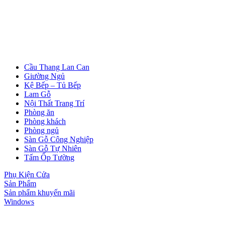
Cầu Thang Lan Can
Giường Ngủ
Kệ Bếp – Tủ Bếp
Lam Gỗ
Nội Thất Trang Trí
Phòng ăn
Phòng khách
Phòng ngủ
Sàn Gỗ Công Nghiệp
Sàn Gỗ Tự Nhiên
Cửa Nhựa Giả Gỗ
Tấm Ốp Tường
Phụ Kiện Cửa
Sản Phẩm
Sản phẩm khuyến mãi
Windows