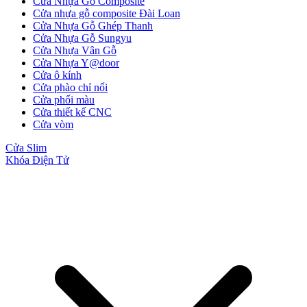
Cửa Nhựa Gỗ Composite
Cửa nhựa gỗ composite Đài Loan
Cửa Nhựa Gỗ Ghép Thanh
Cửa Nhựa Gỗ Sungyu
Cửa Nhựa Vân Gỗ
Cửa Nhựa Y@door
Cửa ô kính
Cửa phào chỉ nổi
Cửa phối màu
Cửa thiết kế CNC
Cửa vòm
Cửa Slim
Khóa Điện Tử
Cửa gỗ Carbon