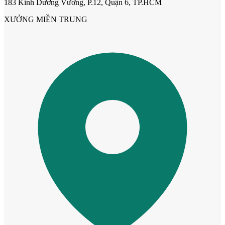
183 Kinh Dương Vương, P.12, Quận 6, TP.HCM
XƯỞNG MIỀN TRUNG
Cửa mẫu trơn phẳng