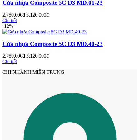
Cửa nhựa Composite 5C D3 MD.01-23
2,750,000
₫
3,120,000
₫
Chi tiết
-12%
Cửa nhựa Composite 5C D3 MD.40-23
Cửa Nhựa Gỗ Sungyu Đài Loan
2,750,000
₫
3,120,000
₫
Chi tiết
CHI NHÁNH MIỀN TRUNG