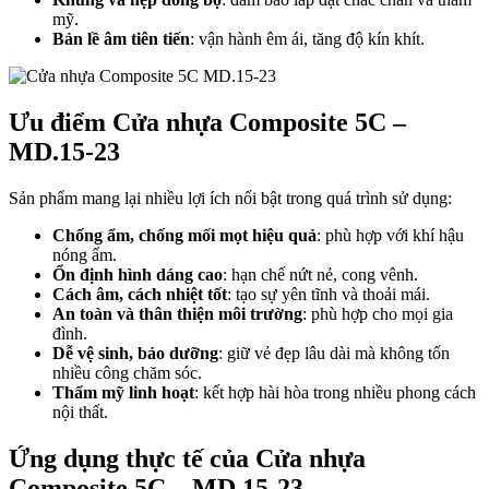
mỹ.
Bản lề âm tiên tiến
: vận hành êm ái, tăng độ kín khít.
Ưu điểm Cửa nhựa Composite 5C –
MD.15-23
Sản phẩm mang lại nhiều lợi ích nổi bật trong quá trình sử dụng:
Giới thiệu CEO
Chống ẩm, chống mối mọt hiệu quả
: phù hợp với khí hậu
nóng ẩm.
Ổn định hình dáng cao
: hạn chế nứt nẻ, cong vênh.
Cách âm, cách nhiệt tốt
: tạo sự yên tĩnh và thoải mái.
An toàn và thân thiện môi trường
: phù hợp cho mọi gia
đình.
Dễ vệ sinh, bảo dưỡng
: giữ vẻ đẹp lâu dài mà không tốn
nhiều công chăm sóc.
Thẩm mỹ linh hoạt
: kết hợp hài hòa trong nhiều phong cách
nội thất.
Ứng dụng thực tế của Cửa nhựa
Composite 5C – MD.15-23