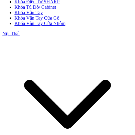
Khóa Điện Tử SHARP
Khóa Tủ Đồ/ Cabinet
Khóa Vân Tay
Khóa Vân Tay Cửa Gỗ
Cửa Nhựa Đài Loan
Khóa Vân Tay Cửa Nhôm
Nội Thất
Cửa Nhựa Cao Cấp