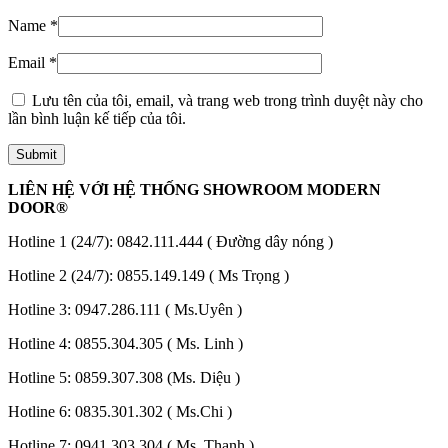
Name
*
Email
*
Lưu tên của tôi, email, và trang web trong trình duyệt này cho
lần bình luận kế tiếp của tôi.
LIÊN HỆ VỚI HỆ THỐNG SHOWROOM MODERN
DOOR®
Hotline 1 (24/7):
0842.111.444
( Đường dây nóng )
Hotline 2 (24/7):
0855.149.149
( Ms Trọng )
Hotline 3:
0947.286.111
( Ms.Uyên )
Hotline 4:
0855.304.305
( Ms. Linh )
Tuyển Dụng
Hotline 5:
0859.307.308
(Ms. Diệu )
Hotline 6:
0835.301.302
( Ms.Chi )
Hotline 7:
0941.303.304
( Ms. Thanh )