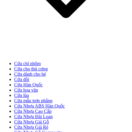
Cửa Gỗ Tự Nhiên
Cửa chỉ nhôm
Cửa cho thú cưng
Cửa dành cho bé
Cửa đôi
Cửa Hàn Quốc
Cửa hoa văn
Cửa lùa
Cửa mẫu trơn phẳng
Cửa Nhựa ABS Hàn Quốc
Cửa Nhựa Cao Cấp
Cửa Nhựa Đài Loan
Cửa gỗ An Cường
Cửa Nhựa Giả Gỗ
Cửa Nhựa Giá Rẻ