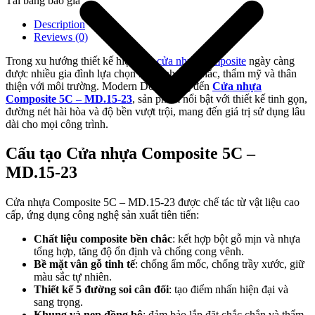
Tải bảng báo giá
Description
Reviews (0)
Trong xu hướng thiết kế hiện đại,
cửa nhựa composite
ngày càng
được nhiều gia đình lựa chọn nhờ tính bền chắc, thẩm mỹ và thân
thiện với môi trường. Modern Door mang đến
Cửa nhựa
Composite 5C – MD.15-23
, sản phẩm nổi bật với thiết kế tinh gọn,
đường nét hài hòa và độ bền vượt trội, mang đến giá trị sử dụng lâu
dài cho mọi công trình.
Cấu tạo Cửa nhựa Composite 5C –
MD.15-23
Giới thiệu công ty
Cửa nhựa Composite 5C – MD.15-23 được chế tác từ vật liệu cao
cấp, ứng dụng công nghệ sản xuất tiên tiến:
Chất liệu composite bền chắc
: kết hợp bột gỗ mịn và nhựa
tổng hợp, tăng độ ổn định và chống cong vênh.
Bề mặt vân gỗ tinh tế
: chống ẩm mốc, chống trầy xước, giữ
màu sắc tự nhiên.
Thiết kế 5 đường soi cân đối
: tạo điểm nhấn hiện đại và
sang trọng.
Khung và nẹp đồng bộ
: đảm bảo lắp đặt chắc chắn và thẩm