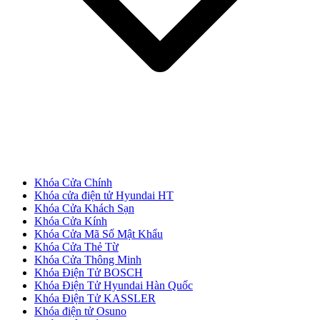
CỬA NHỰA
Cửa Nhựa Gỗ Composite
Khóa Cửa Chính
Khóa cửa điện tử Hyundai HT
Khóa Cửa Khách Sạn
Khóa Cửa Kính
Khóa Cửa Mã Số Mật Khẩu
Khóa Cửa Thẻ Từ
Khóa Cửa Thông Minh
Khóa Điện Tử BOSCH
Khóa Điện Tử Hyundai Hàn Quốc
Khóa Điện Tử KASSLER
Khóa điện tử Osuno