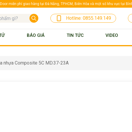
oor miễn phí giao hàng tại Đà Nẵng, TP.HCM, Biên Hòa và một số khu vực tại Bì
Hotline:
0855.149.149
TỬ
BÁO GIÁ
TIN TỨC
VIDEO
a nhựa Composite 5C MD.37-23A