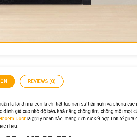
ION
REVIEWS (0)
ần là lối đi mà còn là chi tiết tạo nên sự tiện nghi và phong các
 đánh giá cao nhờ độ bền, khả năng chống ẩm, chống mối mọt cù
Modern Door
là gợi ý hoàn hảo, mang đến sự kết hợp tinh tế giữa
hác nhau.