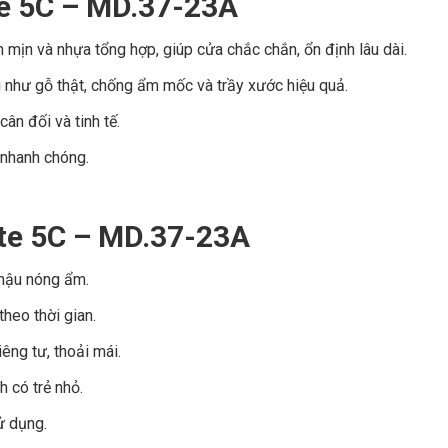
e 5C – MD.37-23A
 mịn và nhựa tổng hợp, giúp cửa chắc chắn, ổn định lâu dài.
 như gỗ thật, chống ẩm mốc và trầy xước hiệu quả.
cân đối và tinh tế.
 nhanh chóng.
te 5C – MD.37-23A
 hậu nóng ẩm.
heo thời gian.
êng tư, thoải mái.
h có trẻ nhỏ.
ử dụng.