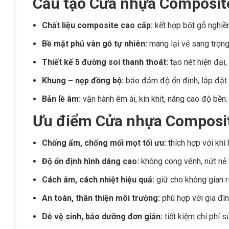
Cấu tạo Cửa nhựa Composit
Chất liệu composite cao cấp:
kết hợp bột gỗ nghiền
Bề mặt phủ vân gỗ tự nhiên:
mang lại vẻ sang trọng
Thiết kế 5 đường soi thanh thoát:
tạo nét hiện đại, 
Khung – nẹp đồng bộ:
bảo đảm độ ổn định, lắp đặt
Bản lề âm:
vận hành êm ái, kín khít, nâng cao độ bền.
Ưu điểm Cửa nhựa Composi
Chống ẩm, chống mối mọt tối ưu:
thích hợp với khí
Độ ổn định hình dáng cao:
không cong vênh, nứt nẻ t
Cách âm, cách nhiệt hiệu quả:
giữ cho không gian ri
An toàn, thân thiện môi trường:
phù hợp với gia đìn
Dễ vệ sinh, bảo dưỡng đơn giản:
tiết kiệm chi phí s