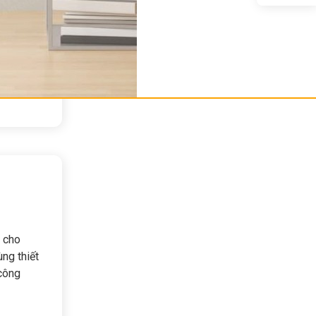
h cho
ng thiết
 công