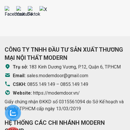
CÔNG TY TNHH ĐẦU TƯ SẢN XUẤT THƯƠNG
MẠI NỘI THẤT MODERN
Trụ sở:
183 Kinh Dương Vương, P.12, Quận 6, TP.HCM
Email:
sales.moderndoor@gmail.com
CSKH:
0855.149.149
–
0855.149.149
Website:
https://moderndoor.vn/
Giấy chứng nhận ĐKKD số 0315561094 do Sở Kế hoạch và
Đầu tư TP.HCM cấp ngày 13/03/2019
HỆ THỐNG CÁC CHI NHÁNH MODERN