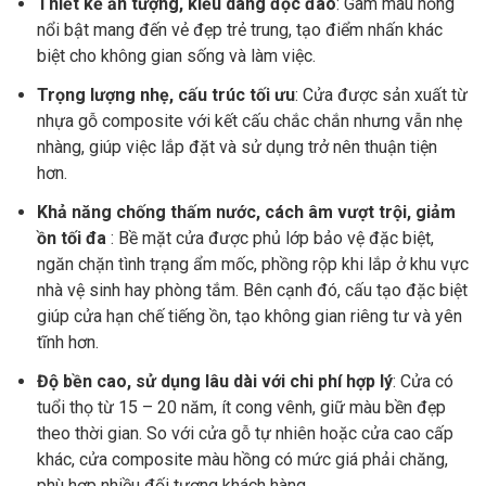
Thiết kế ấn tượng, kiểu dáng độc đáo
: Gam màu hồng
nổi bật mang đến vẻ đẹp trẻ trung, tạo điểm nhấn khác
biệt cho không gian sống và làm việc.
Trọng lượng nhẹ, cấu trúc tối ưu
: Cửa được sản xuất từ
nhựa gỗ composite với kết cấu chắc chắn nhưng vẫn nhẹ
nhàng, giúp việc lắp đặt và sử dụng trở nên thuận tiện
hơn.
Khả năng chống thấm nước, cách âm vượt trội, giảm
ồn tối đa
: Bề mặt cửa được phủ lớp bảo vệ đặc biệt,
ngăn chặn tình trạng ẩm mốc, phồng rộp khi lắp ở khu vực
nhà vệ sinh hay phòng tắm. Bên cạnh đó, cấu tạo đặc biệt
giúp cửa hạn chế tiếng ồn, tạo không gian riêng tư và yên
tĩnh hơn.
Độ bền cao, sử dụng lâu dài với chi phí hợp lý
: Cửa có
tuổi thọ từ 15 – 20 năm, ít cong vênh, giữ màu bền đẹp
theo thời gian. So với cửa gỗ tự nhiên hoặc cửa cao cấp
khác, cửa composite màu hồng có mức giá phải chăng,
phù hợp nhiều đối tượng khách hàng.