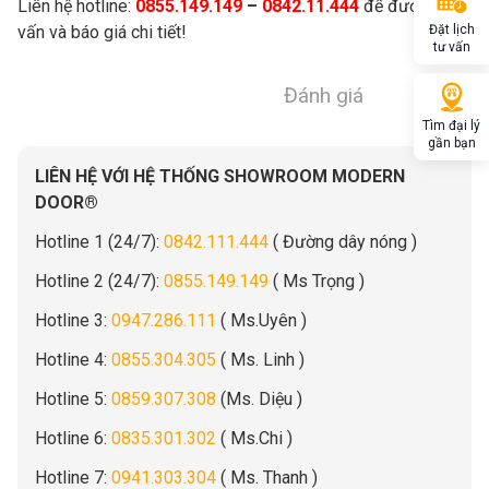
Liên hệ hotline:
0855.149.149
–
0842.11.444
để được tư
vấn và báo giá chi tiết!
Đặt lịch
tư vấn
Đánh giá
Tìm đại lý
gần bạn
LIÊN HỆ VỚI HỆ THỐNG SHOWROOM MODERN
DOOR®
Hotline 1 (24/7):
0842.111.444
( Đường dây nóng )
Hotline 2 (24/7):
0855.149.149
( Ms Trọng )
Hotline 3:
0947.286.111
( Ms.Uyên )
Hotline 4:
0855.304.305
( Ms. Linh )
Hotline 5:
0859.307.308
(Ms. Diệu )
Hotline 6:
0835.301.302
( Ms.Chi )
Hotline 7:
0941.303.304
( Ms. Thanh )