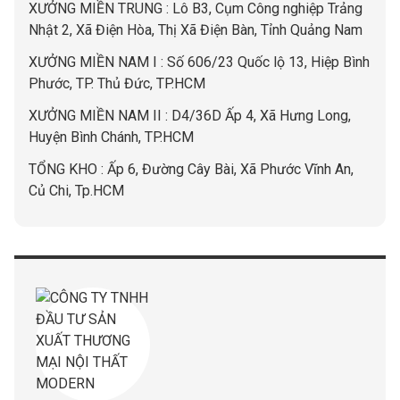
XƯỞNG MIỀN TRUNG : Lô B3, Cụm Công nghiệp Trảng
Nhật 2, Xã Điện Hòa, Thị Xã Điện Bàn, Tỉnh Quảng Nam
XƯỞNG MIỀN NAM I : Số 606/23 Quốc lộ 13, Hiệp Bình
Phước, TP. Thủ Đức, TP.HCM
XƯỞNG MIỀN NAM II : D4/36D Ấp 4, Xã Hưng Long,
Huyện Bình Chánh, TP.HCM
TỔNG KHO : Ấp 6, Đường Cây Bài, Xã Phước Vĩnh An,
Củ Chi, Tp.HCM