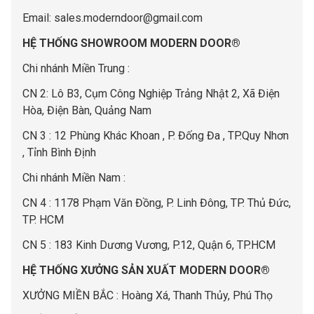
Email:
sales.moderndoor@gmail.com
HỆ THỐNG SHOWROOM MODERN DOOR®
Chi nhánh Miền Trung :
C
N 2: Lô B3, Cụm Công Nghiệp Trảng Nhật 2, Xã Điện
Hòa, Điện Bàn, Quảng Nam
CN 3 : 12 Phùng Khác Khoan , P. Đống Đa , TP.Quy Nhơn
, Tỉnh Bình Định
Chi nhánh Miền Nam :
CN 4 : 1178 Phạm Văn Đồng, P. Linh Đông, TP. Thủ Đức,
TP. HCM
CN 5 : 183 Kinh Dương Vương, P.12, Quận 6, TP.HCM
HỆ THỐNG XƯỞNG SẢN XUẤT MODERN DOOR®
XƯỞNG MIỀN BẮC : Hoàng Xá, Thanh Thủy, Phú Thọ