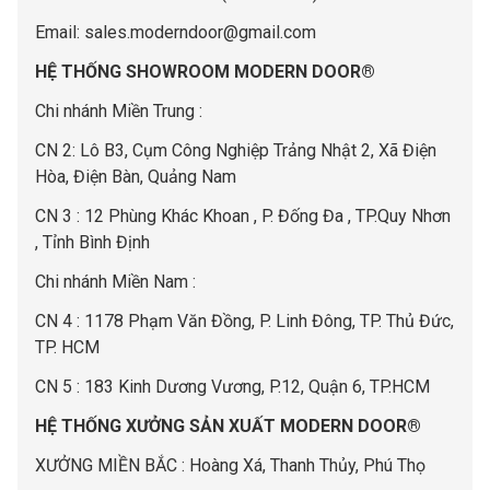
Email:
sales.moderndoor@gmail.com
HỆ THỐNG SHOWROOM MODERN DOOR®
Chi nhánh Miền Trung :
C
N 2: Lô B3, Cụm Công Nghiệp Trảng Nhật 2, Xã Điện
Hòa, Điện Bàn, Quảng Nam
CN 3 : 12 Phùng Khác Khoan , P. Đống Đa , TP.Quy Nhơn
, Tỉnh Bình Định
Chi nhánh Miền Nam :
CN 4 : 1178 Phạm Văn Đồng, P. Linh Đông, TP. Thủ Đức,
TP. HCM
CN 5 : 183 Kinh Dương Vương, P.12, Quận 6, TP.HCM
HỆ THỐNG XƯỞNG SẢN XUẤT MODERN DOOR®
XƯỞNG MIỀN BẮC : Hoàng Xá, Thanh Thủy, Phú Thọ