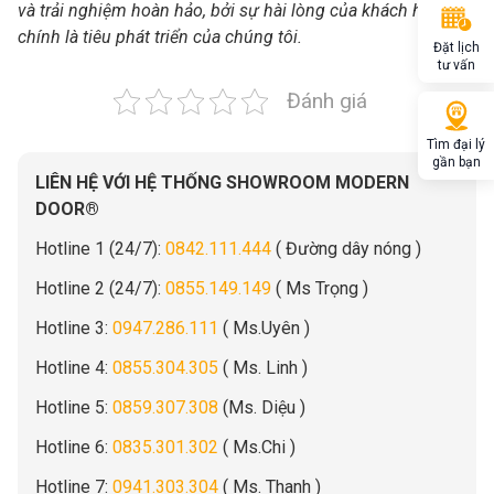
và trải nghiệm hoàn hảo, bởi sự hài lòng của khách hàng
chính là tiêu phát triển của chúng tôi.
Đặt lịch
tư vấn
Đánh giá
Tìm đại lý
gần bạn
LIÊN HỆ VỚI HỆ THỐNG SHOWROOM MODERN
DOOR®
Hotline 1 (24/7):
0842.111.444
( Đường dây nóng )
Hotline 2 (24/7):
0855.149.149
( Ms Trọng )
Hotline 3:
0947.286.111
( Ms.Uyên )
Hotline 4:
0855.304.305
( Ms. Linh )
Hotline 5:
0859.307.308
(Ms. Diệu )
Hotline 6:
0835.301.302
( Ms.Chi )
Hotline 7:
0941.303.304
( Ms. Thanh )