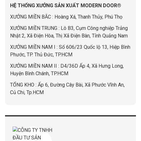
HỆ THỐNG XƯỞNG SẢN XUẤT MODERN DOOR®
XƯỞNG MIỀN BẮC : Hoàng Xá, Thanh Thủy, Phú Thọ
XƯỞNG MIỀN TRUNG : Lô B3, Cụm Công nghiệp Trảng
Nhật 2, Xã Điện Hòa, Thị Xã Điện Bàn, Tỉnh Quảng Nam
XƯỞNG MIỀN NAM I : Số 606/23 Quốc lộ 13, Hiệp Bình
Phước, TP. Thủ Đức, TP.HCM
XƯỞNG MIỀN NAM II : D4/36D Ấp 4, Xã Hưng Long,
Huyện Bình Chánh, TP.HCM
TỔNG KHO : Ấp 6, Đường Cây Bài, Xã Phước Vĩnh An,
Củ Chi, Tp.HCM