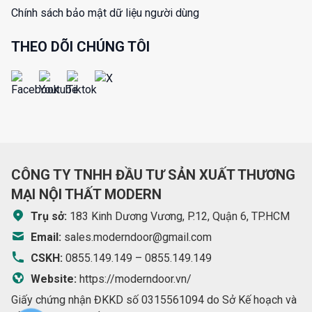
Chính sách bảo mật dữ liệu người dùng
THEO DÕI CHÚNG TÔI
CÔNG TY TNHH ĐẦU TƯ SẢN XUẤT THƯƠNG
MẠI NỘI THẤT MODERN
Trụ sở:
183 Kinh Dương Vương, P.12, Quận 6, TP.HCM
Email:
sales.moderndoor@gmail.com
CSKH:
0855.149.149
–
0855.149.149
Website:
https://moderndoor.vn/
Giấy chứng nhận ĐKKD số 0315561094 do Sở Kế hoạch và