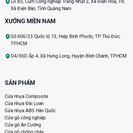
Lô B3, Cụm Công nghiệp Trảng Nhật 2, Xã Điện Hòa, Thị
Xã Điện Bàn, Tỉnh Quảng Nam
XƯỞNG MIỀN NAM
Số 606/23 Quốc lộ 13, Hiệp Bình Phước, TP. Thủ Đức,
TP.HCM
D4/36D Ấp 4, Xã Hưng Long, Huyện Bình Chánh, TP.HCM
SẢN PHẨM
Cửa nhựa Composite
Cửa nhựa Đài Loan
Cửa nhựa ABS Hàn Quốc
Cửa gỗ công nghiệp
Cửa gỗ An Cường
Cửa gỗ chống cháy