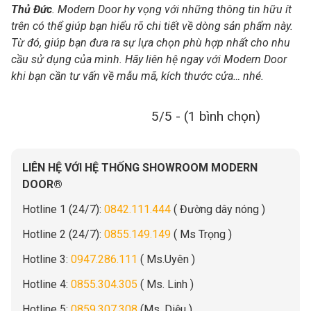
Thủ Đức
. Modern Door hy vọng với những thông tin hữu ít
trên có thể giúp bạn hiểu rõ chi tiết về dòng sản phẩm này.
Từ đó, giúp bạn đưa ra sự lựa chọn phù hợp nhất cho nhu
cầu sử dụng của mình. Hãy liên hệ ngay với Modern Door
khi bạn cần tư vấn về mẫu mã, kích thước cửa… nhé.
5/5 - (1 bình chọn)
LIÊN HỆ VỚI HỆ THỐNG SHOWROOM MODERN
DOOR®
Hotline 1 (24/7):
0842.111.444
( Đường dây nóng )
Hotline 2 (24/7):
0855.149.149
( Ms Trọng )
Hotline 3:
0947.286.111
( Ms.Uyên )
Hotline 4:
0855.304.305
( Ms. Linh )
Hotline 5:
0859.307.308
(Ms. Diệu )