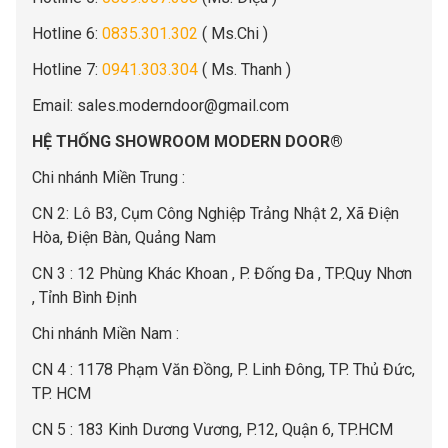
Hotline 6:
0835.301.302
( Ms.Chi )
Hotline 7:
0941.303.304
( Ms. Thanh )
Email:
sales.moderndoor@gmail.com
HỆ THỐNG SHOWROOM MODERN DOOR®
Chi nhánh Miền Trung :
C
N 2: Lô B3, Cụm Công Nghiệp Trảng Nhật 2, Xã Điện
Hòa, Điện Bàn, Quảng Nam
CN 3 : 12 Phùng Khác Khoan , P. Đống Đa , TP.Quy Nhơn
, Tỉnh Bình Định
Chi nhánh Miền Nam :
CN 4 : 1178 Phạm Văn Đồng, P. Linh Đông, TP. Thủ Đức,
TP. HCM
CN 5 : 183 Kinh Dương Vương, P.12, Quận 6, TP.HCM