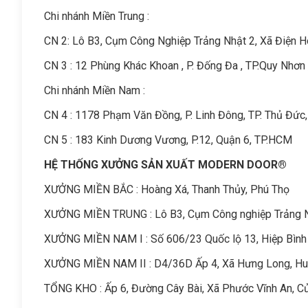
Chi nhánh Miền Trung :
C
N 2: Lô B3, Cụm Công Nghiệp Trảng Nhật 2, Xã Điện 
CN 3 : 12 Phùng Khác Khoan , P. Đống Đa , TP.Quy Nhơn 
Chi nhánh Miền Nam :
CN 4 : 1178 Phạm Văn Đồng, P. Linh Đông, TP. Thủ Đức
CN 5 : 183 Kinh Dương Vương, P.12, Quận 6, TP.HCM
HỆ THỐNG XƯỞNG SẢN XUẤT MODERN DOOR®
XƯỞNG MIỀN BẮC : Hoàng Xá, Thanh Thủy, Phú Thọ
XƯỞNG MIỀN TRUNG : Lô B3, Cụm Công nghiệp Trảng Nhậ
XƯỞNG MIỀN NAM I : Số 606/23 Quốc lộ 13, Hiệp Bình
XƯỞNG MIỀN NAM II : D4/36D Ấp 4, Xã Hưng Long, Hu
TỔNG KHO : Ấp 6, Đường Cây Bài, Xã Phước Vĩnh An, C