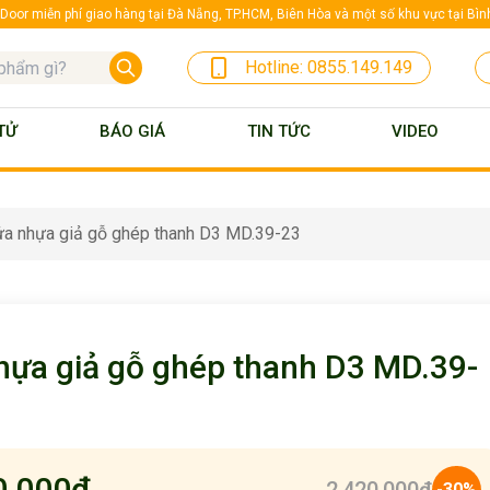
oor miễn phí giao hàng tại Đà Nẵng, TP.HCM, Biên Hòa và một số khu vực tại Bì
Hotline:
0855.149.149
TỬ
BÁO GIÁ
TIN TỨC
VIDEO
a nhựa giả gỗ ghép thanh D3 MD.39-23
hựa giả gỗ ghép thanh D3 MD.39-
0,000
₫
-30%