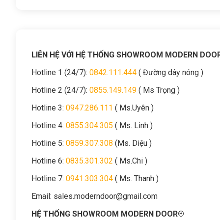
LIÊN HỆ VỚI HỆ THỐNG SHOWROOM MODERN DOO
Hotline 1 (24/7):
0842.111.444
( Đường dây nóng )
Hotline 2 (24/7):
0855.149.149
( Ms Trọng )
Hotline 3:
0947.286.111
( Ms.Uyên )
Hotline 4:
0855.304.305
( Ms. Linh )
Hotline 5:
0859.307.308
(Ms. Diệu )
Hotline 6:
0835.301.302
( Ms.Chi )
Hotline 7:
0941.303.304
( Ms. Thanh )
Email:
sales.moderndoor@gmail.com
HỆ THỐNG SHOWROOM MODERN DOOR®