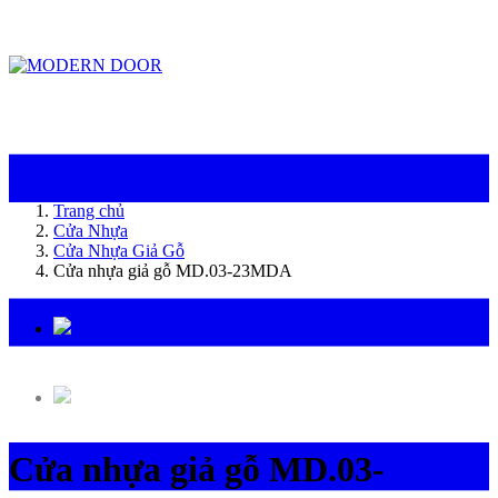
ModernDoor miễn phí giao hàng tại Đà Nẵng, TP.HCM, Biên Hòa và một số khu
vực tại Bình Dương
Trang chủ
Cửa Nhựa
Cửa Nhựa Giả Gỗ
Cửa nhựa giả gỗ MD.03-23MDA
Cửa nhựa giả gỗ MD.03-