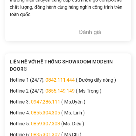
chất lượng, đồng hành cùng hàng nghìn công trình trên
toàn quốc.
Đánh giá
LIÊN HỆ VỚI HỆ THỐNG SHOWROOM MODERN
DOOR®
Hotline 1 (24/7):
0842.111.444
( Đường dây nóng )
Hotline 2 (24/7):
0855.149.149
( Ms Trọng )
Hotline 3:
0947.286.111
( Ms.Uyên )
Hotline 4:
0855.304.305
( Ms. Linh )
Hotline 5:
0859.307.308
(Ms. Diệu )
Hotline 6:
0835.301.302
( Ms.Chi )