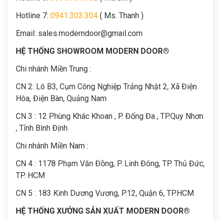
Hotline 7:
0941.303.304
( Ms. Thanh )
Email:
sales.moderndoor@gmail.com
HỆ THỐNG SHOWROOM MODERN DOOR®
Chi nhánh Miền Trung :
C
N 2: Lô B3, Cụm Công Nghiệp Trảng Nhật 2, Xã Điện
Hòa, Điện Bàn, Quảng Nam
CN 3 : 12 Phùng Khác Khoan , P. Đống Đa , TP.Quy Nhơn
, Tỉnh Bình Định
Chi nhánh Miền Nam :
CN 4 : 1178 Phạm Văn Đồng, P. Linh Đông, TP. Thủ Đức,
TP. HCM
CN 5 : 183 Kinh Dương Vương, P.12, Quận 6, TP.HCM
HỆ THỐNG XƯỞNG SẢN XUẤT MODERN DOOR®