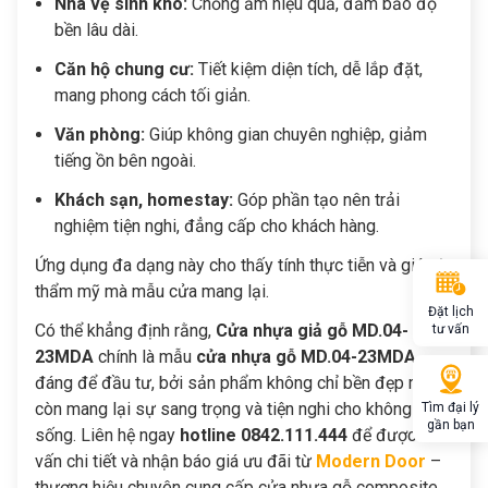
Nhà vệ sinh khô:
Chống ẩm hiệu quả, đảm bảo độ
bền lâu dài.
Căn hộ chung cư:
Tiết kiệm diện tích, dễ lắp đặt,
mang phong cách tối giản.
Văn phòng:
Giúp không gian chuyên nghiệp, giảm
tiếng ồn bên ngoài.
Khách sạn, homestay:
Góp phần tạo nên trải
nghiệm tiện nghi, đẳng cấp cho khách hàng.
Ứng dụng đa dạng này cho thấy tính thực tiễn và giá trị
thẩm mỹ mà mẫu cửa mang lại.
Đặt lịch
Có thể khẳng định rằng,
Cửa nhựa giả gỗ MD.04-
tư vấn
23MDA
chính là mẫu
cửa nhựa gỗ MD.04-23MDA
đáng để đầu tư, bởi sản phẩm không chỉ bền đẹp mà
còn mang lại sự sang trọng và tiện nghi cho không gian
Tìm đại lý
gần bạn
sống. Liên hệ ngay
hotline 0842.111.444
để được tư
vấn chi tiết và nhận báo giá ưu đãi từ
Modern Door
–
thương hiệu chuyên cung cấp cửa nhựa gỗ composite