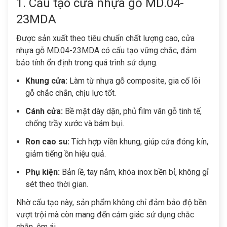
1. Cấu tạo cửa nhựa gỗ MD.04-
23MDA
Được sản xuất theo tiêu chuẩn chất lượng cao, cửa
nhựa gỗ MD.04-23MDA có cấu tạo vững chắc, đảm
bảo tính ổn định trong quá trình sử dụng.
Khung cửa:
Làm từ nhựa gỗ composite, gia cố lõi
gỗ chắc chắn, chịu lực tốt.
Cánh cửa:
Bề mặt dày dặn, phủ film vân gỗ tinh tế,
chống trầy xước và bám bụi.
Ron cao su:
Tích hợp viền khung, giúp cửa đóng kín,
giảm tiếng ồn hiệu quả.
Phụ kiện:
Bản lề, tay nắm, khóa inox bền bỉ, không gỉ
sét theo thời gian.
Nhờ cấu tạo này, sản phẩm không chỉ đảm bảo độ bền
vượt trội mà còn mang đến cảm giác sử dụng chắc
chắn, êm ái.