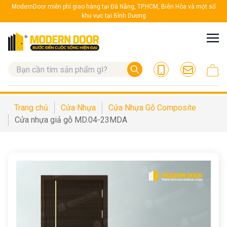
ModernDoor miễn phí giao hàng tại Đà Nẵng, TP.HCM, Biên Hòa và một số
khu vực tại Bình Dương
Trang chủ
Cửa Nhựa
Cửa Nhựa Gỗ Composite
Cửa nhựa giả gỗ MD.04-23MDA