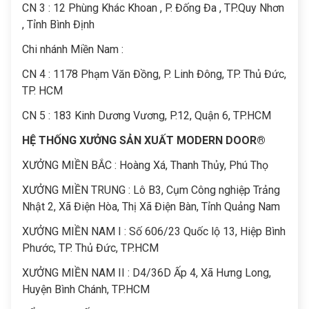
CN 3 : 12 Phùng Khác Khoan , P. Đống Đa , TP.Quy Nhơn
, Tỉnh Bình Định
Chi nhánh Miền Nam :
CN 4 : 1178 Phạm Văn Đồng, P. Linh Đông, TP. Thủ Đức,
TP. HCM
CN 5 : 183 Kinh Dương Vương, P.12, Quận 6, TP.HCM
HỆ THỐNG XƯỞNG SẢN XUẤT MODERN DOOR®
XƯỞNG MIỀN BẮC : Hoàng Xá, Thanh Thủy, Phú Thọ
XƯỞNG MIỀN TRUNG : Lô B3, Cụm Công nghiệp Trảng
Nhật 2, Xã Điện Hòa, Thị Xã Điện Bàn, Tỉnh Quảng Nam
XƯỞNG MIỀN NAM I : Số 606/23 Quốc lộ 13, Hiệp Bình
Phước, TP. Thủ Đức, TP.HCM
XƯỞNG MIỀN NAM II : D4/36D Ấp 4, Xã Hưng Long,
Huyện Bình Chánh, TP.HCM