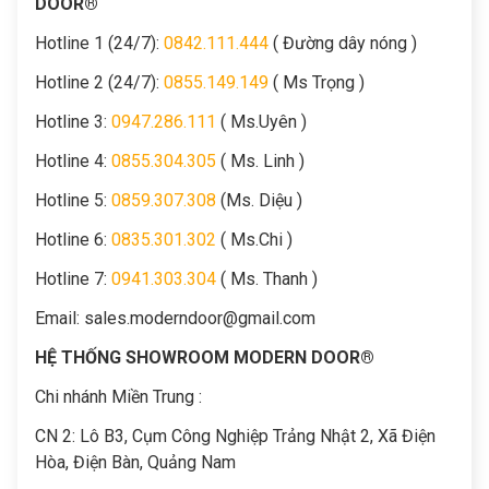
DOOR®
Hotline 1 (24/7):
0842.111.444
( Đường dây nóng )
Hotline 2 (24/7):
0855.149.149
( Ms Trọng )
Hotline 3:
0947.286.111
( Ms.Uyên )
Hotline 4:
0855.304.305
( Ms. Linh )
Hotline 5:
0859.307.308
(Ms. Diệu )
Hotline 6:
0835.301.302
( Ms.Chi )
Hotline 7:
0941.303.304
( Ms. Thanh )
Email:
sales.moderndoor@gmail.com
HỆ THỐNG SHOWROOM MODERN DOOR®
Chi nhánh Miền Trung :
C
N 2: Lô B3, Cụm Công Nghiệp Trảng Nhật 2, Xã Điện
Hòa, Điện Bàn, Quảng Nam