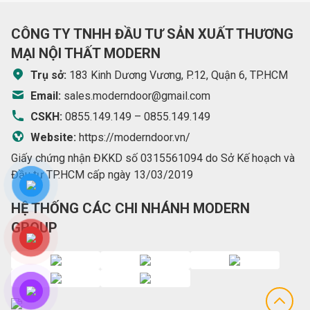
CÔNG TY TNHH ĐẦU TƯ SẢN XUẤT THƯƠNG
MẠI NỘI THẤT MODERN
Trụ sở:
183 Kinh Dương Vương, P.12, Quận 6, TP.HCM
Email:
sales.moderndoor@gmail.com
CSKH:
0855.149.149
–
0855.149.149
Website:
https://moderndoor.vn/
Giấy chứng nhận ĐKKD số 0315561094 do Sở Kế hoạch và
Đầu tư TP.HCM cấp ngày 13/03/2019
HỆ THỐNG CÁC CHI NHÁNH MODERN
GROUP