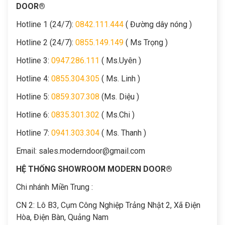
DOOR®
Hotline 1 (24/7):
0842.111.444
( Đường dây nóng )
Hotline 2 (24/7):
0855.149.149
( Ms Trọng )
Hotline 3:
0947.286.111
( Ms.Uyên )
Hotline 4:
0855.304.305
( Ms. Linh )
Hotline 5:
0859.307.308
(Ms. Diệu )
Hotline 6:
0835.301.302
( Ms.Chi )
Hotline 7:
0941.303.304
( Ms. Thanh )
Email:
sales.moderndoor@gmail.com
HỆ THỐNG SHOWROOM MODERN DOOR®
Chi nhánh Miền Trung :
C
N 2: Lô B3, Cụm Công Nghiệp Trảng Nhật 2, Xã Điện
Hòa, Điện Bàn, Quảng Nam