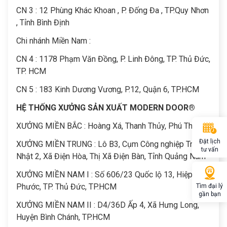
CN 3 : 12 Phùng Khác Khoan , P. Đống Đa , TP.Quy Nhơn
, Tỉnh Bình Định
Chi nhánh Miền Nam :
CN 4 : 1178 Phạm Văn Đồng, P. Linh Đông, TP. Thủ Đức,
TP. HCM
CN 5 : 183 Kinh Dương Vương, P.12, Quận 6, TP.HCM
HỆ THỐNG XƯỞNG SẢN XUẤT MODERN DOOR®
XƯỞNG MIỀN BẮC : Hoàng Xá, Thanh Thủy, Phú Thọ
Đặt lịch
XƯỞNG MIỀN TRUNG : Lô B3, Cụm Công nghiệp Trảng
tư vấn
Nhật 2, Xã Điện Hòa, Thị Xã Điện Bàn, Tỉnh Quảng Nam
XƯỞNG MIỀN NAM I : Số 606/23 Quốc lộ 13, Hiệp Bình
Phước, TP. Thủ Đức, TP.HCM
Tìm đại lý
gần bạn
XƯỞNG MIỀN NAM II : D4/36D Ấp 4, Xã Hưng Long,
Huyện Bình Chánh, TP.HCM