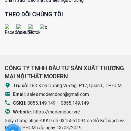
Chính sách bảo mật dữ liệu người dùng
THEO DÕI CHÚNG TÔI
CÔNG TY TNHH ĐẦU TƯ SẢN XUẤT THƯƠNG
MẠI NỘI THẤT MODERN
Trụ sở:
183 Kinh Dương Vương, P.12, Quận 6, TP.HCM
Email:
sales.moderndoor@gmail.com
CSKH:
0855.149.149
–
0855.149.149
Website:
https://moderndoor.vn/
Giấy chứng nhận ĐKKD số 0315561094 do Sở Kế hoạch và
Đầu tư TP.HCM cấp ngày 13/03/2019