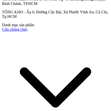
Bình Chánh, TP.HCM
TỔNG KHO : Ấp 6, Đường Cây Bài, Xã Phước Vĩnh An, Củ Chi,
Quy mô nhà xưởng
Tp.HCM
Danh mục sản phẩm
Cửa chống cháy
Liên Hệ