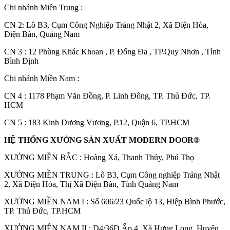
Chi nhánh Miền Trung :
C
N 2: Lô B3, Cụm Công Nghiệp Trảng Nhật 2, Xã Điện Hòa,
Điện Bàn, Quảng Nam
CN 3 : 12 Phùng Khác Khoan , P. Đống Đa , TP.Quy Nhơn , Tỉnh
Bình Định
Hồ sơ năng lực
Chi nhánh Miền Nam :
CN 4 : 1178 Phạm Văn Đồng, P. Linh Đông, TP. Thủ Đức, TP.
HCM
CN 5 : 183 Kinh Dương Vương, P.12, Quận 6, TP.HCM
HỆ THỐNG XƯỞNG SẢN XUẤT MODERN DOOR®
XƯỞNG MIỀN BẮC : Hoàng Xá, Thanh Thủy, Phú Thọ
XƯỞNG MIỀN TRUNG : Lô B3, Cụm Công nghiệp Trảng Nhật
2, Xã Điện Hòa, Thị Xã Điện Bàn, Tỉnh Quảng Nam
XƯỞNG MIỀN NAM I : Số 606/23 Quốc lộ 13, Hiệp Bình Phước,
TP. Thủ Đức, TP.HCM
XƯỞNG MIỀN NAM II : D4/36D Ấp 4, Xã Hưng Long, Huyện