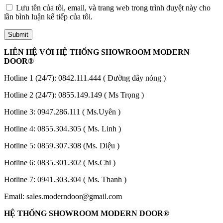
Lưu tên của tôi, email, và trang web trong trình duyệt này cho
lần bình luận kế tiếp của tôi.
LIÊN HỆ VỚI HỆ THỐNG SHOWROOM MODERN
DOOR®
Hotline 1 (24/7):
0842.111.444
( Đường dây nóng )
Hotline 2 (24/7):
0855.149.149
( Ms Trọng )
Giới thiệu CEO
Hotline 3:
0947.286.111
( Ms.Uyên )
Hotline 4:
0855.304.305
( Ms. Linh )
Hotline 5:
0859.307.308
(Ms. Diệu )
Hotline 6:
0835.301.302
( Ms.Chi )
Hotline 7:
0941.303.304
( Ms. Thanh )
Email:
sales.moderndoor@gmail.com
HỆ THỐNG SHOWROOM MODERN DOOR®