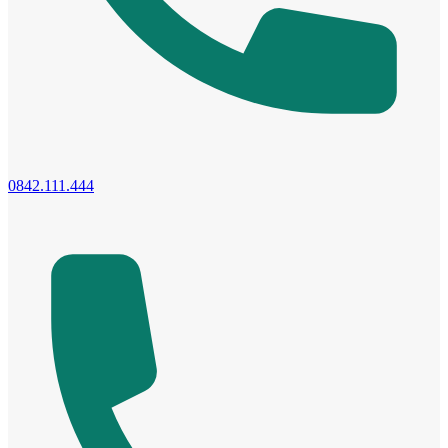
Cửa phào chỉ nổi
0842.111.444
Cửa vòm