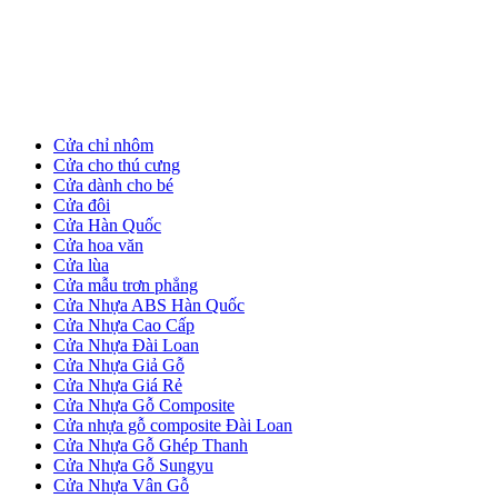
Cửa Gỗ HDF
Cửa chỉ nhôm
Cửa cho thú cưng
Cửa dành cho bé
Cửa đôi
Cửa Hàn Quốc
Cửa hoa văn
Cửa lùa
Cửa mẫu trơn phẳng
Cửa Nhựa ABS Hàn Quốc
Cửa Nhựa Cao Cấp
Cửa Nhựa Đài Loan
Cửa Nhựa Giả Gỗ
Cửa Nhựa Giá Rẻ
Cửa Nhựa Gỗ Composite
Cửa nhựa gỗ composite Đài Loan
Cửa Nhựa Gỗ Ghép Thanh
Cửa Gỗ MDF Laminate
Cửa Nhựa Gỗ Sungyu
Cửa Nhựa Vân Gỗ