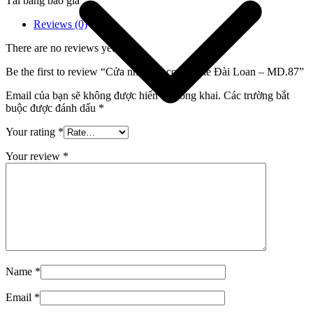
Tải bảng báo giá
Reviews (0)
There are no reviews yet.
Be the first to review “Cửa nhựa gỗ composite Đài Loan – MD.87”
Email của bạn sẽ không được hiển thị công khai.
Các trường bắt
buộc được đánh dấu
*
Your rating
*
Your review
*
Giới thiệu công ty
Name
*
Email
*