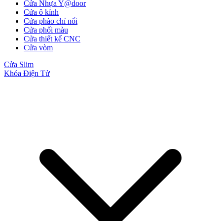
Cửa Nhựa Y@door
Cửa ô kính
Cửa phào chỉ nổi
Cửa phối màu
Cửa thiết kế CNC
Cửa vòm
Cửa Slim
Khóa Điện Tử
Cửa Gỗ MDF Melamine