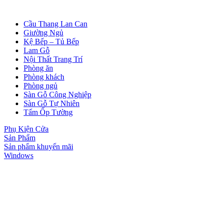
Cầu Thang Lan Can
Giường Ngủ
Kệ Bếp – Tủ Bếp
Lam Gỗ
Nội Thất Trang Trí
Phòng ăn
Phòng khách
Phòng ngủ
Sàn Gỗ Công Nghiệp
Sàn Gỗ Tự Nhiên
Tấm Ốp Tường
Phụ Kiện Cửa
Sản Phẩm
Cửa gỗ Carbon
Sản phẩm khuyến mãi
Windows