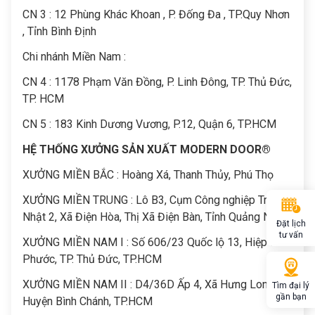
CN 3 : 12 Phùng Khác Khoan , P. Đống Đa , TP.Quy Nhơn
, Tỉnh Bình Định
Chi nhánh Miền Nam :
CN 4 : 1178 Phạm Văn Đồng, P. Linh Đông, TP. Thủ Đức,
TP. HCM
CN 5 : 183 Kinh Dương Vương, P.12, Quận 6, TP.HCM
HỆ THỐNG XƯỞNG SẢN XUẤT MODERN DOOR®
XƯỞNG MIỀN BẮC : Hoàng Xá, Thanh Thủy, Phú Thọ
XƯỞNG MIỀN TRUNG : Lô B3, Cụm Công nghiệp Trảng
Nhật 2, Xã Điện Hòa, Thị Xã Điện Bàn, Tỉnh Quảng Nam
Đặt lịch
tư vấn
XƯỞNG MIỀN NAM I : Số 606/23 Quốc lộ 13, Hiệp Bình
Phước, TP. Thủ Đức, TP.HCM
XƯỞNG MIỀN NAM II : D4/36D Ấp 4, Xã Hưng Long,
Tìm đại lý
gần bạn
Huyện Bình Chánh, TP.HCM