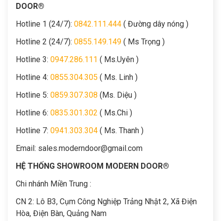
DOOR®
Hotline 1 (24/7):
0842.111.444
( Đường dây nóng )
Hotline 2 (24/7):
0855.149.149
( Ms Trọng )
Hotline 3:
0947.286.111
( Ms.Uyên )
Hotline 4:
0855.304.305
( Ms. Linh )
Hotline 5:
0859.307.308
(Ms. Diệu )
Hotline 6:
0835.301.302
( Ms.Chi )
Hotline 7:
0941.303.304
( Ms. Thanh )
Email:
sales.moderndoor@gmail.com
HỆ THỐNG SHOWROOM MODERN DOOR®
Chi nhánh Miền Trung :
C
N 2: Lô B3, Cụm Công Nghiệp Trảng Nhật 2, Xã Điện
Hòa, Điện Bàn, Quảng Nam