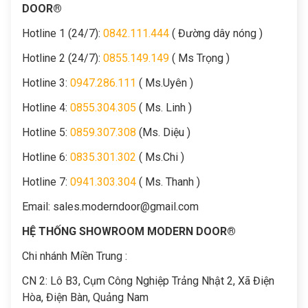
DOOR®
Hotline 1 (24/7):
0842.111.444
( Đường dây nóng )
Hotline 2 (24/7):
0855.149.149
( Ms Trọng )
Hotline 3:
0947.286.111
( Ms.Uyên )
Hotline 4:
0855.304.305
( Ms. Linh )
Hotline 5:
0859.307.308
(Ms. Diệu )
Hotline 6:
0835.301.302
( Ms.Chi )
Hotline 7:
0941.303.304
( Ms. Thanh )
Email:
sales.moderndoor@gmail.com
HỆ THỐNG SHOWROOM MODERN DOOR®
Chi nhánh Miền Trung :
C
N 2: Lô B3, Cụm Công Nghiệp Trảng Nhật 2, Xã Điện
Hòa, Điện Bàn, Quảng Nam