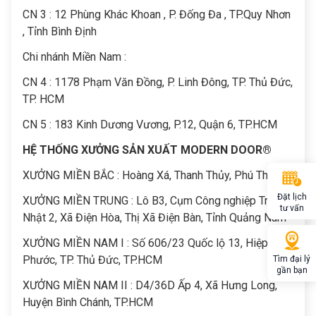
CN 3 : 12 Phùng Khác Khoan , P. Đống Đa , TP.Quy Nhơn
, Tỉnh Bình Định
Chi nhánh Miền Nam :
CN 4 : 1178 Phạm Văn Đồng, P. Linh Đông, TP. Thủ Đức,
TP. HCM
CN 5 : 183 Kinh Dương Vương, P.12, Quận 6, TP.HCM
HỆ THỐNG XƯỞNG SẢN XUẤT MODERN DOOR®
XƯỞNG MIỀN BẮC : Hoàng Xá, Thanh Thủy, Phú Thọ
Đặt lịch
XƯỞNG MIỀN TRUNG : Lô B3, Cụm Công nghiệp Trảng
tư vấn
Nhật 2, Xã Điện Hòa, Thị Xã Điện Bàn, Tỉnh Quảng Nam
XƯỞNG MIỀN NAM I : Số 606/23 Quốc lộ 13, Hiệp Bình
Phước, TP. Thủ Đức, TP.HCM
Tìm đại lý
gần bạn
XƯỞNG MIỀN NAM II : D4/36D Ấp 4, Xã Hưng Long,
Huyện Bình Chánh, TP.HCM