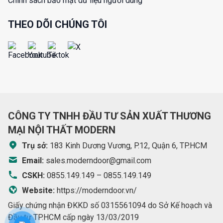
Chính sách bảo mật dữ liệu người dùng
THEO DÕI CHÚNG TÔI
CÔNG TY TNHH ĐẦU TƯ SẢN XUẤT THƯƠNG
MẠI NỘI THẤT MODERN
Trụ sở:
183 Kinh Dương Vương, P.12, Quận 6, TP.HCM
Email:
sales.moderndoor@gmail.com
CSKH:
0855.149.149
–
0855.149.149
Website:
https://moderndoor.vn/
Giấy chứng nhận ĐKKD số 0315561094 do Sở Kế hoạch và
Đầu tư TP.HCM cấp ngày 13/03/2019