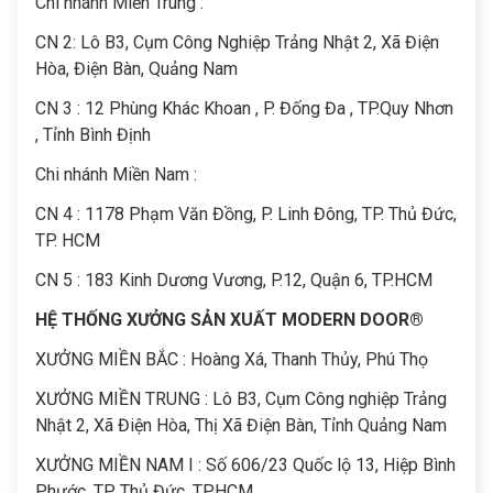
Chi nhánh Miền Trung :
C
N 2: Lô B3, Cụm Công Nghiệp Trảng Nhật 2, Xã Điện
Hòa, Điện Bàn, Quảng Nam
CN 3 : 12 Phùng Khác Khoan , P. Đống Đa , TP.Quy Nhơn
, Tỉnh Bình Định
Chi nhánh Miền Nam :
CN 4 : 1178 Phạm Văn Đồng, P. Linh Đông, TP. Thủ Đức,
TP. HCM
CN 5 : 183 Kinh Dương Vương, P.12, Quận 6, TP.HCM
HỆ THỐNG XƯỞNG SẢN XUẤT MODERN DOOR®
XƯỞNG MIỀN BẮC : Hoàng Xá, Thanh Thủy, Phú Thọ
XƯỞNG MIỀN TRUNG : Lô B3, Cụm Công nghiệp Trảng
Nhật 2, Xã Điện Hòa, Thị Xã Điện Bàn, Tỉnh Quảng Nam
XƯỞNG MIỀN NAM I : Số 606/23 Quốc lộ 13, Hiệp Bình
Phước, TP. Thủ Đức, TP.HCM