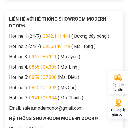
LIÊN HỆ VỚI HỆ THỐNG SHOWROOM MODERN
DOOR®
Hotline 1 (24/7):
0842.111.444
( Đường dây nóng )
Hotline 2 (24/7):
0855.149.149
( Ms Trọng )
Hotline 3:
0947.286.111
( Ms.Uyên )
Hotline 4:
0855.304.305
( Ms. Linh )
Hotline 5:
0859.307.308
(Ms. Diệu )
Đặt lịch
Hotline 6:
0835.301.302
( Ms.Chi )
tư vấn
Hotline 7:
0941.303.304
( Ms. Thanh )
Email:
sales.moderndoor@gmail.com
Tìm đại lý
gần bạn
HỆ THỐNG SHOWROOM MODERN DOOR®