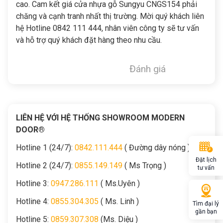
cao. Cam kết giá
cửa nhựa gỗ Sungyu CNGS154
phải
chăng và cạnh tranh nhất thị trường. Mời quý khách liên
hệ Hotline 0842 111 444, nhân viên công ty sẽ tư vấn
và hỗ trợ quý khách đặt hàng theo nhu cầu.
Đánh giá
LIÊN HỆ VỚI HỆ THỐNG SHOWROOM MODERN
DOOR®
Hotline 1 (24/7):
0842.111.444
( Đường dây nóng )
Đặt lịch
Hotline 2 (24/7):
0855.149.149
( Ms Trọng )
tư vấn
Hotline 3:
0947.286.111
( Ms.Uyên )
Hotline 4:
0855.304.305
( Ms. Linh )
Tìm đại lý
gần bạn
Hotline 5:
0859.307.308
(Ms. Diệu )