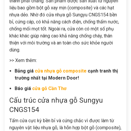
thành phải chăng. Sản phẩm được sản xuất từ nguyên
liệu bao gồm bột gỗ xay mịn (composite) và các hạt
nhựa dẻo. Nhờ đó
cửa nhựa gỗ Sungyu CNGS154
bền
bỉ, cứng cáp, có khả năng cách điện, chống thấm nước,
chống mối mọt tốt. Ngoài ra, cửa còn có một số phụ
khác khác giúp nâng cao khả năng chống cháy, thân
thiện với môi trường và an toàn cho sức khỏe người
dùng.
>> Xem thêm:
Bảng giá
cửa nhựa gỗ composite
cạnh tranh thị
trường nhất tại Modern Door!
Báo giá
cửa gỗ Cần Thơ
Cấu trúc cửa nhựa gỗ Sungyu
CNGS154
Tấm cửa cực kỳ bền bỉ và cứng chắc vì được làm từ
nguyên vật liệu nhựa gỗ, là hỗn hợp bột gỗ (composite),