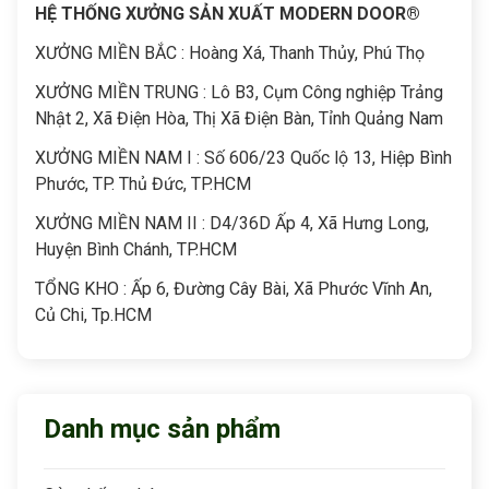
HỆ THỐNG XƯỞNG SẢN XUẤT MODERN DOOR®
XƯỞNG MIỀN BẮC : Hoàng Xá, Thanh Thủy, Phú Thọ
XƯỞNG MIỀN TRUNG : Lô B3, Cụm Công nghiệp Trảng
Nhật 2, Xã Điện Hòa, Thị Xã Điện Bàn, Tỉnh Quảng Nam
XƯỞNG MIỀN NAM I : Số 606/23 Quốc lộ 13, Hiệp Bình
Phước, TP. Thủ Đức, TP.HCM
XƯỞNG MIỀN NAM II : D4/36D Ấp 4, Xã Hưng Long,
Huyện Bình Chánh, TP.HCM
TỔNG KHO : Ấp 6, Đường Cây Bài, Xã Phước Vĩnh An,
Củ Chi, Tp.HCM
Danh mục sản phẩm