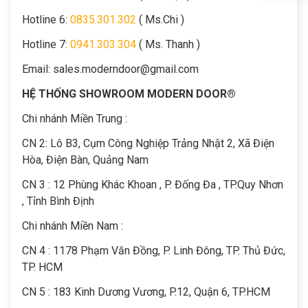
Hotline 6:
0835.301.302
( Ms.Chi )
Hotline 7:
0941.303.304
( Ms. Thanh )
Email:
sales.moderndoor@gmail.com
HỆ THỐNG SHOWROOM MODERN DOOR®
Chi nhánh Miền Trung :
C
N 2: Lô B3, Cụm Công Nghiệp Trảng Nhật 2, Xã Điện
Hòa, Điện Bàn, Quảng Nam
CN 3 : 12 Phùng Khác Khoan , P. Đống Đa , TP.Quy Nhơn
, Tỉnh Bình Định
Chi nhánh Miền Nam :
CN 4 : 1178 Phạm Văn Đồng, P. Linh Đông, TP. Thủ Đức,
TP. HCM
CN 5 : 183 Kinh Dương Vương, P.12, Quận 6, TP.HCM