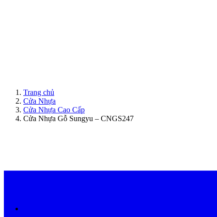
ModernDoor miễn phí giao hàng tại Đà Nẵng, TP.HCM, Biên Hòa và một số khu vực tạ
Trang chủ
Cửa Nhựa
Cửa Nhựa Cao Cấp
Cửa Nhựa Gỗ Sungyu – CNGS247