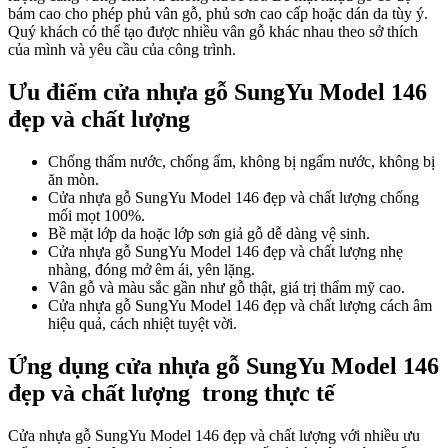
bám cao cho phép phủ vân gỗ, phủ sơn cao cấp hoặc dán da tùy ý.
Quý khách có thể tạo được nhiều vân gỗ khác nhau theo sở thích
của mình và yêu cầu của công trình.
Quy mô nhà xưởng
Ưu điểm cửa nhựa gỗ SungYu Model 146
đẹp và chất lượng
Chống thấm nước, chống ẩm, không bị ngấm nước, không bị
ăn mòn.
Cửa nhựa gỗ SungYu Model 146 đẹp và chất lượng
chống
mối mọt 100%.
Bề mặt lớp da hoặc lớp sơn giả gỗ dễ dàng vệ sinh.
Cửa nhựa gỗ SungYu Model 146 đẹp và chất lượng
nhẹ
nhàng, đóng mở êm ái, yên lặng.
Vân gỗ và màu sắc gần như gỗ thật, giá trị thẩm mỹ cao.
Cửa nhựa gỗ SungYu Model 146 đẹp và chất lượng
cách âm
hiệu quả, cách nhiệt tuyệt vời.
Ứng dụng cửa nhựa gỗ SungYu Model 146
đẹp và chất lượng trong thực tế
Liên Hệ
Cửa nhựa gỗ SungYu Model 146 đẹp và chất lượng
với nhiều ưu