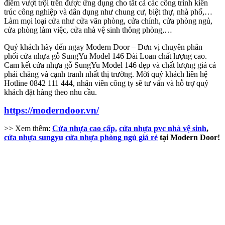
điểm vượt trội trên được ứng dụng cho tất cả các công trình kiến
trúc công nghiệp và dân dụng như chung cư, biệt thự, nhà phố,…
Làm mọi loại cửa như cửa văn phòng, cửa chính, cửa phòng ngủ,
cửa phòng làm việc, cửa nhà vệ sinh thông phòng,…
Quý khách hãy đến ngay Modern Door – Đơn vị chuyên phân
phối
cửa nhựa gỗ SungYu Model 146 Đài Loan
chất lượng cao.
Cam kết
cửa nhựa gỗ SungYu Model 146 đẹp và chất lượng
giá cả
phải chăng và cạnh tranh nhất thị trường. Mời quý khách liên hệ
Hotline 0842 111 444, nhân viên công ty sẽ tư vấn và hỗ trợ quý
khách đặt hàng theo nhu cầu.
https://moderndoor.vn/
>> Xem thêm:
Cửa nhựa cao cấp,
cửa nhựa pvc nhà vệ sinh
,
cửa nhựa sungyu
cửa nhựa phòng ngủ giá rẻ
tại Modern Door!
Tuyển Dụng