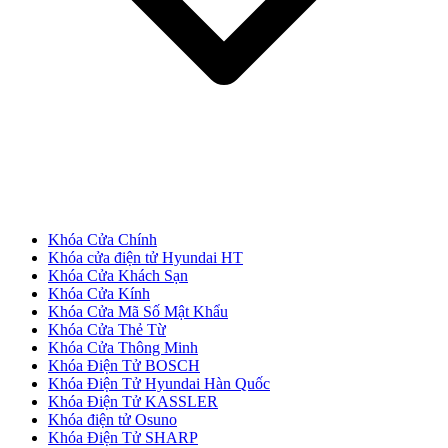
Khóa Cửa Chính
Khóa cửa điện tử Hyundai HT
Khóa Cửa Khách Sạn
Khóa Cửa Kính
Cửa Nhựa Giả Gỗ
Khóa Cửa Mã Số Mật Khẩu
Khóa Cửa Thẻ Từ
Khóa Cửa Thông Minh
Khóa Điện Tử BOSCH
Khóa Điện Tử Hyundai Hàn Quốc
Khóa Điện Tử KASSLER
Khóa điện tử Osuno
Khóa Điện Tử SHARP