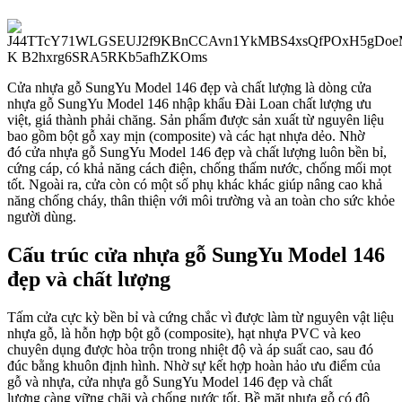
Cửa nhựa gỗ SungYu Model 146 đẹp và chất lượng
là dòng cửa
nhựa gỗ SungYu Model 146 nhập khẩu Đài Loan chất lượng ưu
Hồ sơ năng lực
việt, giá thành phải chăng. Sản phẩm được sản xuất từ nguyên liệu
bao gồm bột gỗ xay mịn (composite) và các hạt nhựa dẻo. Nhờ
đó
cửa nhựa gỗ SungYu Model 146 đẹp và chất lượng
luôn bền bỉ,
cứng cáp, có khả năng cách điện, chống thấm nước, chống mối mọt
tốt. Ngoài ra, cửa còn có một số phụ khác khác giúp nâng cao khả
năng chống cháy, thân thiện với môi trường và an toàn cho sức khỏe
người dùng.
Cấu trúc cửa nhựa gỗ SungYu Model 146
đẹp và chất lượng
Tấm cửa cực kỳ bền bỉ và cứng chắc vì được làm từ nguyên vật liệu
nhựa gỗ, là hỗn hợp bột gỗ (composite), hạt nhựa PVC và keo
chuyên dụng được hòa trộn trong nhiệt độ và áp suất cao, sau đó
đúc bằng khuôn định hình. Nhờ
sự kết hợp hoàn hảo ưu điểm của
gỗ và nhựa,
cửa nhựa gỗ SungYu Model 146 đẹp và chất
lượng
càng vững chãi và chống nước tốt. Bề mặt nhựa gỗ có độ