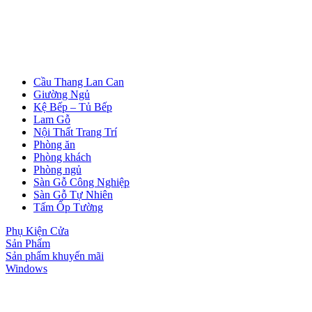
Cửa Nhựa Vân Gỗ
Cầu Thang Lan Can
Giường Ngủ
Kệ Bếp – Tủ Bếp
Lam Gỗ
Nội Thất Trang Trí
Phòng ăn
Phòng khách
Phòng ngủ
Sàn Gỗ Công Nghiệp
Sàn Gỗ Tự Nhiên
Tấm Ốp Tường
Phụ Kiện Cửa
Sản Phẩm
Sản phẩm khuyến mãi
Windows
Cửa Nhựa Lõi Thép Upvc