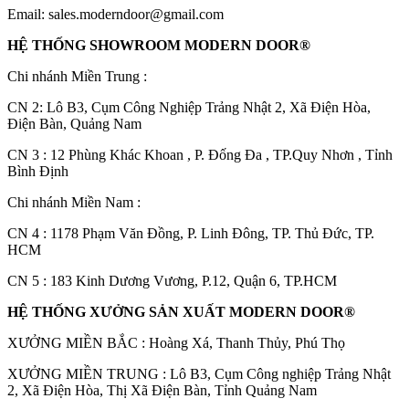
Email:
sales.moderndoor@gmail.com
HỆ THỐNG SHOWROOM MODERN DOOR®
Chi nhánh Miền Trung :
C
N 2: Lô B3, Cụm Công Nghiệp Trảng Nhật 2, Xã Điện Hòa,
Điện Bàn, Quảng Nam
CN 3 : 12 Phùng Khác Khoan , P. Đống Đa , TP.Quy Nhơn , Tỉnh
CỬA GỖ
Bình Định
Cửa Gỗ HDF Veneer
Chi nhánh Miền Nam :
CN 4 : 1178 Phạm Văn Đồng, P. Linh Đông, TP. Thủ Đức, TP.
HCM
CN 5 : 183 Kinh Dương Vương, P.12, Quận 6, TP.HCM
HỆ THỐNG XƯỞNG SẢN XUẤT MODERN DOOR®
XƯỞNG MIỀN BẮC : Hoàng Xá, Thanh Thủy, Phú Thọ
XƯỞNG MIỀN TRUNG : Lô B3, Cụm Công nghiệp Trảng Nhật
2, Xã Điện Hòa, Thị Xã Điện Bàn, Tỉnh Quảng Nam