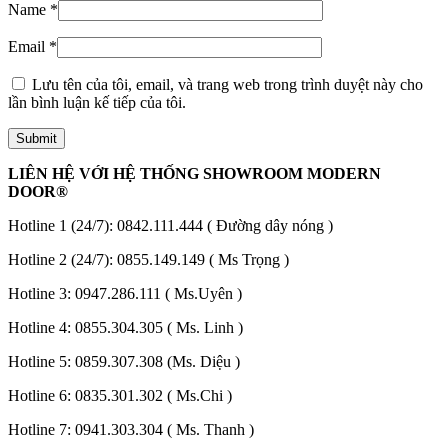
Name
*
Email
*
Lưu tên của tôi, email, và trang web trong trình duyệt này cho
lần bình luận kế tiếp của tôi.
LIÊN HỆ VỚI HỆ THỐNG SHOWROOM MODERN
DOOR®
Các loại cửa
Hotline 1 (24/7):
0842.111.444
( Đường dây nóng )
Hotline 2 (24/7):
0855.149.149
( Ms Trọng )
Hotline 3:
0947.286.111
( Ms.Uyên )
Hotline 4:
0855.304.305
( Ms. Linh )
Hotline 5:
0859.307.308
(Ms. Diệu )
Hotline 6:
0835.301.302
( Ms.Chi )
Hotline 7:
0941.303.304
( Ms. Thanh )