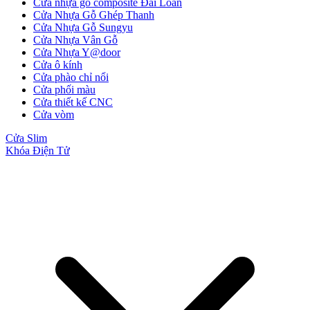
Cửa nhựa gỗ composite Đài Loan
Cửa Nhựa Gỗ Ghép Thanh
Cửa Nhựa Gỗ Sungyu
Cửa Nhựa Vân Gỗ
Cửa Nhựa Y@door
Cửa Nhựa Đài Loan
Cửa ô kính
Cửa phào chỉ nổi
Cửa phối màu
Cửa thiết kế CNC
Cửa vòm
Cửa Slim
Khóa Điện Tử
Cửa Nhựa Cao Cấp