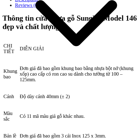
Reviews (0)
Thông tin cửa nhựa gỗ SungYu Model 146
đẹp và chất lượng
CHI
DIỄN GIẢI
TIẾT
Đơn giá đã bao gồm khung bao bằng nhựa bột nở (khung
Khung
xốp) cao cấp có ron cao su dành cho tường từ 100 –
bao
125mm.
Giới thiệu công ty
Cánh
Độ dày cánh 40mm (± 2)
Màu
Có 11 mã màu giả gỗ khác nhau.
sắc
Bản lề
Đơn giá đã bao gồm 3 cái Inox 125 x 3mm.