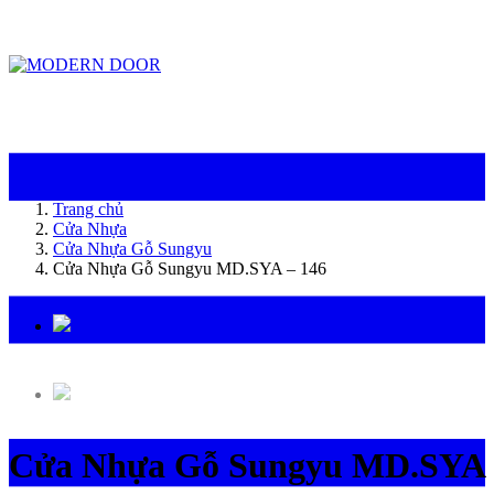
ModernDoor miễn phí giao hàng tại Đà Nẵng, TP.HCM, Biên Hòa và một số khu
vực tại Bình Dương
Trang chủ
Cửa Nhựa
Cửa Nhựa Gỗ Sungyu
Cửa Nhựa Gỗ Sungyu MD.SYA – 146
Cửa Nhựa Gỗ Sungyu MD.SYA