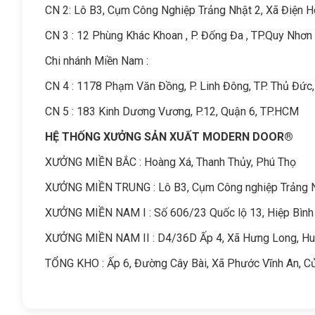
C
N 2: Lô B3, Cụm Công Nghiệp Trảng Nhật 2, Xã Điện 
CN 3 : 12 Phùng Khác Khoan , P. Đống Đa , TP.Quy Nhơn 
Chi nhánh Miền Nam :
CN 4 : 1178 Phạm Văn Đồng, P. Linh Đông, TP. Thủ Đức
CN 5 : 183 Kinh Dương Vương, P.12, Quận 6, TP.HCM
HỆ THỐNG XƯỞNG SẢN XUẤT MODERN DOOR®
XƯỞNG MIỀN BẮC : Hoàng Xá, Thanh Thủy, Phú Thọ
XƯỞNG MIỀN TRUNG : Lô B3, Cụm Công nghiệp Trảng Nhậ
XƯỞNG MIỀN NAM I : Số 606/23 Quốc lộ 13, Hiệp Bình
XƯỞNG MIỀN NAM II : D4/36D Ấp 4, Xã Hưng Long, Hu
TỔNG KHO : Ấp 6, Đường Cây Bài, Xã Phước Vĩnh An, C