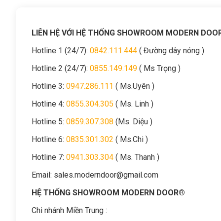
LIÊN HỆ VỚI HỆ THỐNG SHOWROOM MODERN DOO
Hotline 1 (24/7):
0842.111.444
( Đường dây nóng )
Hotline 2 (24/7):
0855.149.149
( Ms Trọng )
Hotline 3:
0947.286.111
( Ms.Uyên )
Hotline 4:
0855.304.305
( Ms. Linh )
Hotline 5:
0859.307.308
(Ms. Diệu )
Hotline 6:
0835.301.302
( Ms.Chi )
Hotline 7:
0941.303.304
( Ms. Thanh )
Email:
sales.moderndoor@gmail.com
HỆ THỐNG SHOWROOM MODERN DOOR®
Chi nhánh Miền Trung :