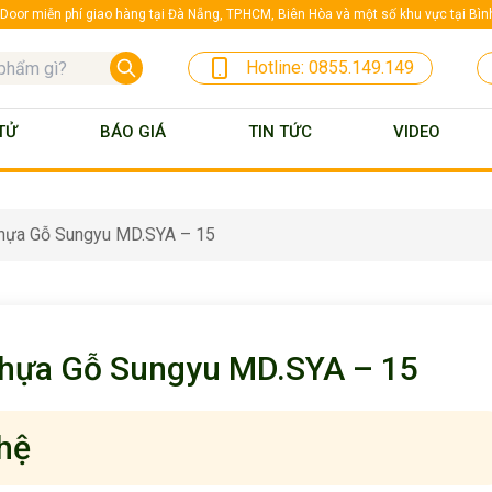
oor miễn phí giao hàng tại Đà Nẵng, TP.HCM, Biên Hòa và một số khu vực tại Bì
Hotline:
0855.149.149
TỬ
BÁO GIÁ
TIN TỨC
VIDEO
hựa Gỗ Sungyu MD.SYA – 15
hựa Gỗ Sungyu MD.SYA – 15
 hệ