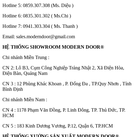
Hotline 5:
0859.307.308
(Ms. Diệu )
Hotline 6:
0835.301.302
( Ms.Chi )
Hotline 7:
0941.303.304
( Ms. Thanh )
Email:
sales.moderndoor@gmail.com
HỆ THỐNG SHOWROOM MODERN DOOR®
CỬA GỖ
Chi nhánh Miền Trung :
Cửa Gỗ HDF Veneer
C
N 2: Lô B3, Cụm Công Nghiệp Trảng Nhật 2, Xã Điện Hòa,
Điện Bàn, Quảng Nam
CN 3 : 12 Phùng Khác Khoan , P. Đống Đa , TP.Quy Nhơn , Tỉnh
Bình Định
Chi nhánh Miền Nam :
CN 4 : 1178 Phạm Văn Đồng, P. Linh Đông, TP. Thủ Đức, TP.
HCM
CN 5 : 183 Kinh Dương Vương, P.12, Quận 6, TP.HCM
HỆ THỐNG XƯỞNG SẢN XUẤT MODERN DOOR®