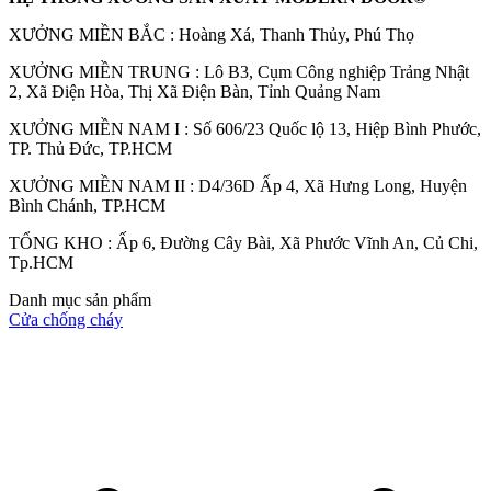
XƯỞNG MIỀN BẮC : Hoàng Xá, Thanh Thủy, Phú Thọ
XƯỞNG MIỀN TRUNG : Lô B3, Cụm Công nghiệp Trảng Nhật
Cửa Gỗ HDF
2, Xã Điện Hòa, Thị Xã Điện Bàn, Tỉnh Quảng Nam
XƯỞNG MIỀN NAM I : Số 606/23 Quốc lộ 13, Hiệp Bình Phước,
TP. Thủ Đức, TP.HCM
XƯỞNG MIỀN NAM II : D4/36D Ấp 4, Xã Hưng Long, Huyện
Bình Chánh, TP.HCM
TỔNG KHO : Ấp 6, Đường Cây Bài, Xã Phước Vĩnh An, Củ Chi,
Tp.HCM
Danh mục sản phẩm
Cửa chống cháy
Cửa Gỗ MDF Laminate