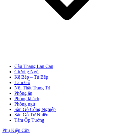
Cửa Nhựa Vân Gỗ
Cầu Thang Lan Can
Giường Ngủ
Kệ Bếp – Tủ Bếp
Lam Gỗ
Nội Thất Trang Trí
Phòng ăn
Phòng khách
Phòng ngủ
Sàn Gỗ Công Nghiệp
Sàn Gỗ Tự Nhiên
Tấm Ốp Tường
Cửa Nhựa Lõi Thép Upvc
Phụ Kiện Cửa