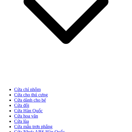
CỬA NHỰA
Cửa Nhựa Gỗ Composite
Cửa chỉ nhôm
Cửa cho thú cưng
Cửa dành cho bé
Cửa đôi
Cửa Hàn Quốc
Cửa hoa văn
Cửa lùa
Cửa mẫu trơn phẳng
Cửa Nhựa ABS Hàn Quốc