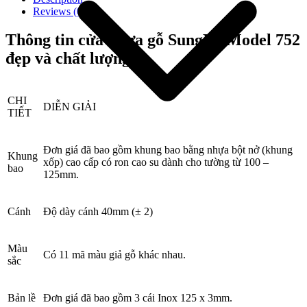
Reviews (0)
Thông tin cửa nhựa gỗ SungYu Model 752
đẹp và chất lượng
CHI
DIỄN GIẢI
TIẾT
Đơn giá đã bao gồm khung bao bằng nhựa bột nở (khung
Khung
xốp) cao cấp có ron cao su dành cho tường từ 100 –
bao
125mm.
Giới thiệu công ty
Cánh
Độ dày cánh 40mm (± 2)
Màu
Có 11 mã màu giả gỗ khác nhau.
sắc
Bản lề
Đơn giá đã bao gồm 3 cái Inox 125 x 3mm.