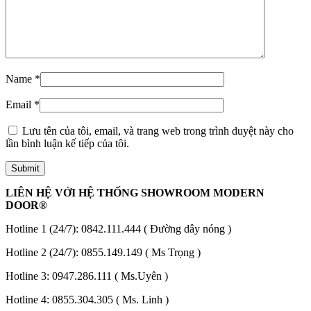
Name
*
Email
*
Lưu tên của tôi, email, và trang web trong trình duyệt này cho
Các loại cửa
lần bình luận kế tiếp của tôi.
LIÊN HỆ VỚI HỆ THỐNG SHOWROOM MODERN
DOOR®
Hotline 1 (24/7):
0842.111.444
( Đường dây nóng )
Hotline 2 (24/7):
0855.149.149
( Ms Trọng )
Hotline 3:
0947.286.111
( Ms.Uyên )
Hotline 4:
0855.304.305
( Ms. Linh )