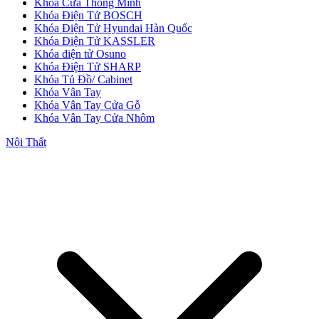
Khóa Cửa Thông Minh
Khóa Điện Tử BOSCH
Khóa Điện Tử Hyundai Hàn Quốc
Khóa Điện Tử KASSLER
Khóa điện tử Osuno
Khóa Điện Tử SHARP
Khóa Tủ Đồ/ Cabinet
Khóa Vân Tay
Khóa Vân Tay Cửa Gỗ
Khóa Vân Tay Cửa Nhôm
Cửa Nhựa Giá Rẻ
Nội Thất