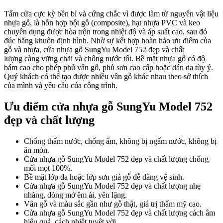
Tấm cửa cực kỳ bền bỉ và cứng chắc vì được làm từ nguyên vật liệu
nhựa gỗ, là hỗn hợp bột gỗ (composite), hạt nhựa PVC và keo
Quy mô nhà xưởng
chuyên dụng được hòa trộn trong nhiệt độ và áp suất cao, sau đó
đúc bằng khuôn định hình. Nhờ
sự kết hợp hoàn hảo ưu điểm của
gỗ và nhựa,
cửa nhựa gỗ SungYu Model 752 đẹp và chất
lượng
càng vững chãi và chống nước tốt. Bề mặt nhựa gỗ có độ
bám cao cho phép phủ vân gỗ, phủ sơn cao cấp hoặc dán da tùy ý.
Quý khách có thể tạo được nhiều vân gỗ khác nhau theo sở thích
của mình và yêu cầu của công trình.
Ưu điểm cửa nhựa gỗ SungYu Model 752
đẹp và chất lượng
Chống thấm nước, chống ẩm, không bị ngấm nước, không bị
ăn mòn.
Cửa nhựa gỗ SungYu Model 752 đẹp và chất lượng
chống
mối mọt 100%.
Bề mặt lớp da hoặc lớp sơn giả gỗ dễ dàng vệ sinh.
Cửa nhựa gỗ SungYu Model 752 đẹp và chất lượng
nhẹ
nhàng, đóng mở êm ái, yên lặng.
Vân gỗ và màu sắc gần như gỗ thật, giá trị thẩm mỹ cao.
Liên Hệ
Cửa nhựa gỗ SungYu Model 752 đẹp và chất lượng
cách âm
hiệu quả, cách nhiệt tuyệt vời.