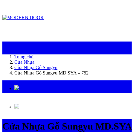
ModernDoor miễn phí giao hàng tại Đà Nẵng, TP.HCM, Biên Hòa và một số khu
vực tại Bình Dương
Trang chủ
Cửa Nhựa
Cửa Nhựa Gỗ Sungyu
Cửa Nhựa Gỗ Sungyu MD.SYA – 752
Cửa Nhựa Gỗ Sungyu MD.SYA