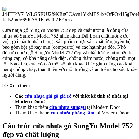
Cửa nhựa gỗ SungYu Model 752 đẹp và chất lượng
là dòng cửa
nhựa gỗ SungYu Model 752 nhập khẩu Đài Loan chất lượng ưu
Hồ sơ năng lực
việt, giá thành phải chăng. Sản phẩm được sản xuất từ nguyên liệu
bao gồm bột gỗ xay mịn (composite) và các hạt nhựa dẻo. Nhờ
đó
cửa nhựa gỗ SungYu Model 752 đẹp và chất lượng
luôn bền bỉ,
cứng cáp, có khả năng cách điện, chống thấm nước, chống mối mọt
tốt. Ngoài ra, cửa còn có một số phụ khác khác giúp nâng cao khả
năng chống cháy, thân thiện với môi trường và an toàn cho sức khỏe
người dùng.
>> Xem thêm:
Các
cửa nhựa giả gỗ giá rẻ
với thiết kế tinh tế nhất tại
Modern Door!
Tham khảo thêm
cửa nhựa sungyu
tại Modern Door
Tham khảo thêm:
cua nhựa phòng tắm
tại Modern Door
Cấu trúc cửa nhựa gỗ SungYu Model 752
đẹp và chất lượng