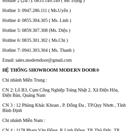
Hotline 2 (24/7):
0855.149.149
( Ms Trọng )
Hotline 3:
0947.286.111
( Ms.Uyên )
Hotline 4:
0855.304.305
( Ms. Linh )
Hotline 5:
0859.307.308
(Ms. Diệu )
Hotline 6:
0835.301.302
( Ms.Chi )
Hotline 7:
0941.303.304
( Ms. Thanh )
Email:
sales.moderndoor@gmail.com
HỆ THỐNG SHOWROOM MODERN DOOR®
Chi nhánh Miền Trung :
Đối Tác
C
N 2: Lô B3, Cụm Công Nghiệp Trảng Nhật 2, Xã Điện Hòa,
Điện Bàn, Quảng Nam
CN 3 : 12 Phùng Khác Khoan , P. Đống Đa , TP.Quy Nhơn , Tỉnh
Bình Định
Chi nhánh Miền Nam :
CN 4 : 1178 Phạm Văn Đồng, P. Linh Đông, TP. Thủ Đức, TP.