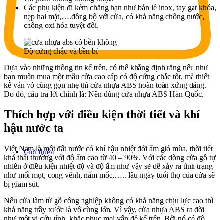
Các phụ kiện đi kèm chẳng hạn như bản lề inox, tay gạt khóa,
nẹp hai mặt,….đồng bộ với cửa, có khả năng chống nước,
chống oxi hóa tuyệt đối.
Độ cứng chắc và bền bỉ
Dựa vào những thông tin kể trên, có thể khẳng định rằng nếu như
bạn muốn mua một mẫu cửa cao cấp có độ cứng chắc tốt, mà thiết
kế vẫn vô cùng gọn nhẹ thì cửa nhựa ABS hoàn toàn xứng đáng.
Do đó, câu trả lời chính là: Nên dùng cửa nhựa ABS Hàn Quốc.
Thích hợp với điều kiện thời tiết và khí
hậu nước ta
Việt Nam là một đất nước có khí hậu nhiệt đới ẩm gió mùa, thời tiết
Giới thiệu
khá thất thường với độ ẩm cao từ 40 – 90%. Với các dòng cửa gỗ tự
nhiên ở điều kiện nhiệt độ và độ ẩm như vậy sẽ dễ xảy ra tình trạng
như mối mọt, cong vênh, nấm mốc,….. lâu ngày tuổi thọ của cửa sẽ
bị giảm sút.
Nếu cửa làm từ gỗ công nghiệp không có khả năng chịu lực cao thì
khả năng trầy xước là vô cùng lớn. Vì vậy, cửa nhựa ABS ra đời
như một vị cứu tính, khắc phục mọi vấn đề kể trên. Bởi nó có độ