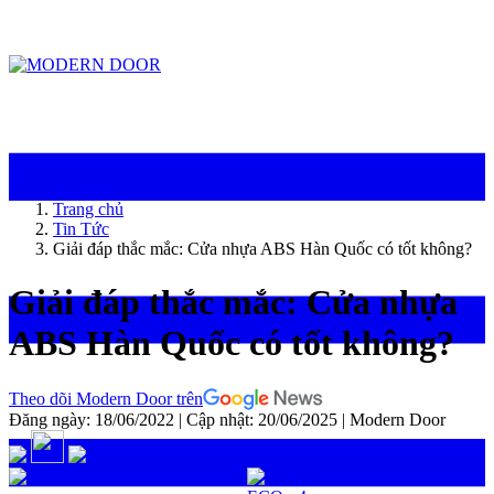
ModernDoor miễn phí giao hàng tại Đà Nẵng, TP.HCM, Biên Hòa và một số khu
vực tại Bình Dương
Trang chủ
Tin Tức
Giải đáp thắc mắc: Cửa nhựa ABS Hàn Quốc có tốt không?
Giải đáp thắc mắc: Cửa nhựa
ABS Hàn Quốc có tốt không?
Theo dõi Modern Door trên
Đăng ngày: 18/06/2022
|
Cập nhật: 20/06/2025
|
Modern Door