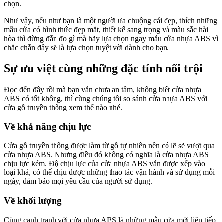
chọn.
Như vậy, nếu như bạn là một người ưa chuộng cái đẹp, thích những
mẫu cửa có hình thức đẹp mắt, thiết kế sang trọng và màu sắc hài
hòa thì đừng đắn đo gì mà hãy lựa chọn ngay mẫu cửa nhựa ABS vì
chắc chắn đây sẽ là lựa chọn tuyệt vời dành cho bạn.
Sự ưu việt cùng những đặc tính nổi trội
Đọc đến đây rồi mà bạn vẫn chưa an tâm, không biết
cửa nhựa
ABS có tốt không
, thì cùng chúng tôi so sánh cửa nhựa ABS với
Giới thiệu CEO
cửa gỗ truyền thống xem thế nào nhé.
Về khả năng chịu lực
Cửa gỗ truyền thống được làm từ gỗ tự nhiên nên có lẽ sẽ vượt qua
cửa nhựa ABS. Nhưng điều đó không có nghĩa là cửa nhựa ABS
chịu lực kém. Độ chịu lực của cửa nhựa ABS vẫn được xếp vào
loại khá, có thể chịu được những thao tác vận hành và sử dụng mỗi
ngày, đảm bảo mọi yêu cầu của người sử dụng.
Về khối lượng
Cùng cạnh tranh với cửa nhựa ABS là những mẫu cửa mới liên tiếp