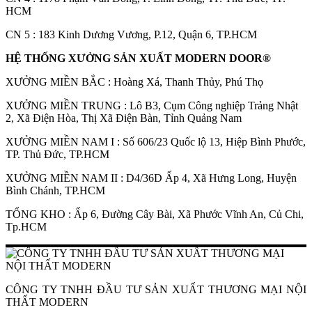
HCM
CN 5 : 183 Kinh Dương Vương, P.12, Quận 6, TP.HCM
HỆ THỐNG XƯỞNG SẢN XUẤT MODERN DOOR®
XƯỞNG MIỀN BẮC : Hoàng Xá, Thanh Thủy, Phú Thọ
XƯỞNG MIỀN TRUNG : Lô B3, Cụm Công nghiệp Trảng Nhật
2, Xã Điện Hòa, Thị Xã Điện Bàn, Tỉnh Quảng Nam
XƯỞNG MIỀN NAM I : Số 606/23 Quốc lộ 13, Hiệp Bình Phước,
Các loại cửa
TP. Thủ Đức, TP.HCM
XƯỞNG MIỀN NAM II : D4/36D Ấp 4, Xã Hưng Long, Huyện
Bình Chánh, TP.HCM
TỔNG KHO : Ấp 6, Đường Cây Bài, Xã Phước Vĩnh An, Củ Chi,
Tp.HCM
CÔNG TY TNHH ĐẦU TƯ SẢN XUẤT THƯƠNG MẠI NỘI
THẤT MODERN