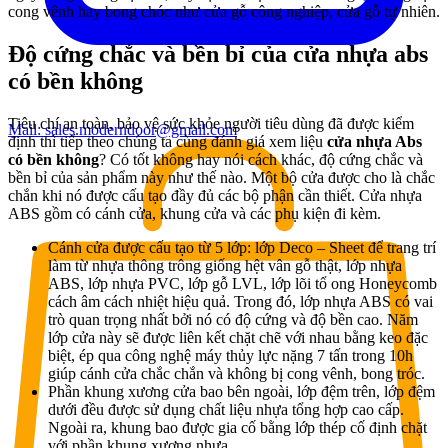
cong vênh hay bong chóc như cửa gỗ công nghiệp, cửa gỗ tự nhiên.
Độ cứng chắc và bền bỉ của cửa nhựa abs
có bền không
Tiêu chí an toàn, bảo vệ sức khỏe người tiêu dùng đã được kiểm
Mail:
sales.moderndoor@gmail.com
định thì tiếp theo chúng ta cùng đánh giá xem liệu
cửa nhựa Abs
có bền không
?
Có tốt không hay nói cách khác, độ cứng chắc và
bền bỉ của sản phẩm này như thế nào. Một bộ cửa được cho là chắc
chắn khi nó được cấu tạo đầy đủ các bộ phận cần thiết. Cửa nhựa
ABS gồm có cánh cửa, khung cửa và các phụ kiện đi kèm.
Cánh cửa được cấu tạo từ 5 lớp: lớp Deco – Sheet để trang trí
làm từ nhựa thông trông giống hệt vân gỗ thật, lớp nhựa
ABS, lớp nhựa PVC, lớp gỗ LVL, lớp lõi tổ ong Honeycomb
cách âm cách nhiệt hiệu quả. Trong đó, lớp nhựa ABS có vai
trò quan trọng nhất bởi nó có độ cứng và độ bền cao. Năm
lớp cửa này sẽ được liên kết chặt chẽ với nhau bằng keo đặc
biệt, ép qua công nghệ máy thủy lực nặng 7 tấn trong 10h
giúp cánh cửa chắc chắn và không bị cong vênh, bong tróc.
Phần khung xương cửa bao bên ngoài, lớp đệm trên, lớp đệm
dưới đều được sử dụng chất liệu nhựa tổng hợp cao cấp.
Ngoài ra, khung bao được gia cố bằng lớp thép cố định chặt
với phần khung xương nhựa.