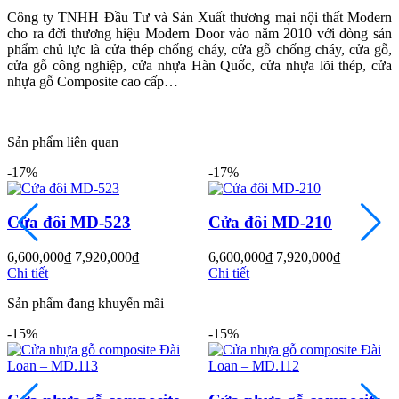
Công ty TNHH Đầu Tư và Sản Xuất thương mại nội thất Modern
cho ra đời thương hiệu Modern Door vào năm 2010 với dòng sản
phẩm chủ lực là cửa thép chống cháy, cửa gỗ chống cháy, cửa gỗ,
cửa gỗ công nghiệp, cửa nhựa Hàn Quốc, cửa nhựa lõi thép, cửa
nhựa gỗ Composite cao cấp…
Sản phẩm liên quan
CỬA GỖ
Cửa Gỗ HDF Veneer
-17%
-17%
23
Cửa đôi MD-210
Cửa hoa văn
000
₫
6,600,000
₫
7,920,000
₫
3,000,000
₫
3,600
Chi tiết
Chi tiết
Sản phẩm đang khuyến mãi
-15%
-15%