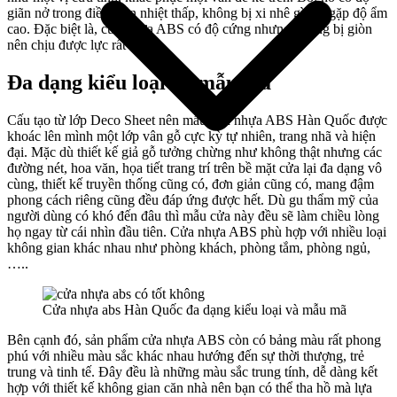
giãn nở trong điều kiện nhiệt thấp, không bị xi nhê gì khi gặp độ ẩm
cao. Đặc biệt là, cửa nhựa ABS có độ cứng nhưng không bị giòn
nên chịu được lực rất tốt.
Đa dạng kiểu loại và mẫu mã
Cấu tạo từ lớp Deco Sheet nên mẫu cửa nhựa ABS Hàn Quốc được
khoác lên mình một lớp vân gỗ cực kỳ tự nhiên, trang nhã và hiện
đại. Mặc dù thiết kế giả gỗ tưởng chừng như không thật nhưng các
đường nét, hoa văn, họa tiết trang trí trên bề mặt cửa lại đa dạng vô
cùng, thiết kế truyền thống cũng có, đơn giản cũng có, mang đậm
phong cách riêng cũng đều đáp ứng được hết. Dù gu thẩm mỹ của
người dùng có khó đến đâu thì mẫu cửa này đều sẽ làm chiều lòng
họ ngay từ cái nhìn đầu tiên. Cửa nhựa ABS phù hợp với nhiều loại
Giới thiệu công ty
không gian khác nhau như phòng khách, phòng tắm, phòng ngủ,
…..
Cửa nhựa abs Hàn Quốc đa dạng kiểu loại và mẫu mã
Bên cạnh đó, sản phẩm cửa nhựa ABS còn có bảng màu rất phong
phú với nhiều màu sắc khác nhau hướng đến sự thời thượng, trẻ
trung và tinh tế. Đây đều là những màu sắc trung tính, dễ dàng kết
hợp với thiết kế không gian căn nhà nên bạn có thể tha hồ mà lựa