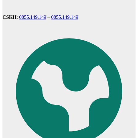
CSKH:
0855.149.149
–
0855.149.149
Cửa ô kính