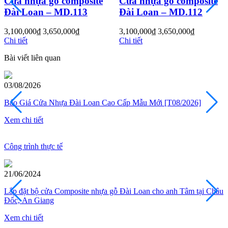
omposite
Cửa nhựa gỗ composite
Cửa nhựa gỗ 
D.113
Đài Loan – MD.112
Đài Loan – M
000
₫
3,100,000
₫
3,650,000
₫
3,100,000
₫
3,650
Cửa Gỗ HDF
Chi tiết
Chi tiết
Bài viết liên quan
28/07/2026
ao Cấp Mẫu Mới [T08/2026]
10+ Mẫu cửa thép vân gỗ 1 cá
Xem chi tiết
Công trình thực tế
17/06/2024
 gỗ Đài Loan cho anh Tâm tại Châu
Modern Door lắp đặt bộ cửa C
Đăng Khoa tại Bình Trưng Đôn
Cửa Gỗ MDF Laminate
Xem chi tiết