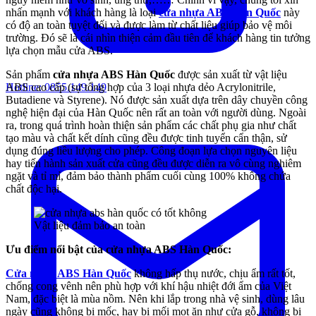
nhấn mạnh với khách hàng là loại
cửa nhựa ABS Hàn Quốc
này
có độ an toàn tuyệt đối và được làm từ chất liệu giúp bảo vệ môi
trường. Đó sẽ là cái nhìn thiện cảm đầu tiên để khách hàng tin tưởng
lựa chọn mẫu cửa ABS.
Sản phẩm
cửa nhựa ABS Hàn Quốc
được sản xuất từ vật liệu
ABS cao cấp (sự tổng hợp của 3 loại nhựa dẻo Acrylonitrile,
Hotline:
0855.149.149
Butadiene và Styrene). Nó được sản xuất dựa trên dây chuyền công
nghệ hiện đại của Hàn Quốc nên rất an toàn với người dùng. Ngoài
ra, trong quá trình hoàn thiện sản phẩm các chất phụ gia như chất
tạo màu và chất kết dính cũng đều được tinh tuyển cẩn thận, sử
dụng đúng liều lượng cho phép. Công đoạn lựa chọn nguyên liệu
hay tiến hành sản xuất cửa cũng đều được diễn ra vô cùng nghiêm
ngặt và tỉ mỉ, đảm bảo thành phẩm cuối cùng 100% không chứa
chất độc hại.
Vật liệu đảm bảo an toàn
Ưu điểm nổi bật của cửa nhựa ABS Hàn Quốc:
Cửa nhựa ABS Hàn Quốc
không hấp thụ nước, chịu ẩm rất tốt,
chống cong vênh nên phù hợp với khí hậu nhiệt đới ẩm của Việt
Nam, đặc biệt là mùa nồm. Nên khi lắp trong nhà vệ sinh, dùng lâu
ngày cũng không bị mốc, hay bị mối mọt ăn như cửa gỗ, không bị