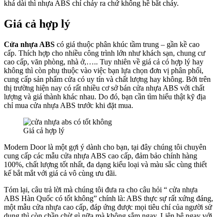
khá dài thì nhựa ABS chỉ chảy ra chứ không hề bắt cháy.
Giá cả hợp lý
Quy mô nhà xưởng
Cửa nhựa ABS
có giá thuộc phân khúc tầm trung – gần kề cao
cấp. Thích hợp cho nhiều công trình lớn như khách sạn, chung cư
cao cấp, văn phòng, nhà ở,….. Tuy nhiên về giá cả có hợp lý hay
không thì còn phụ thuộc vào việc bạn lựa chọn đơn vị phân phối,
cung cấp sản phẩm cửa có uy tín và chất lượng hay không. Bởi trên
thị trường hiện nay có rất nhiều cơ sở bán cửa nhựa ABS với chất
lượng và giá thành khác nhau. Do đó, bạn cần tìm hiểu thật kỹ địa
chỉ mua cửa nhựa ABS trước khi đặt mua.
Giá cả hợp lý
Modern Door là một gợi ý dành cho bạn, tại đây chúng tôi chuyên
cung cấp các mẫu cửa nhựa ABS cao cấp, đảm bảo chính hàng
100%, chất lượng tốt nhất, đa dạng kiểu loại và màu sắc cùng thiết
kế bắt mắt với giá cả vô cùng ưu đãi.
Tóm lại, câu trả lời mà chúng tôi đưa ra cho câu hỏi “
cửa nhựa
ABS Hàn Quốc có tốt không
” chính là: ABS thực sự rất xứng đáng,
Liên Hệ
một mẫu cửa nhựa cao cấp, đáp ứng được mọi tiêu chí của người sử
dụng thì còn chần chừ gì nữa mà không sắm ngay. Liên hệ ngay với