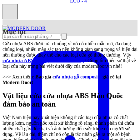
Mục lục
Cửa nhựa ABS được ưa chuộng vì nó có nhiều mẫu mã, đa dạng
chủng loại, nhiều màu sắc tạo nên không gian sang trọng và hiện đại
nên thường được thay thế cho các loại cửa gỗ thông thường. Vậy
cửa nhựa ABS Hàn Quốc có tốt không
? Cùng tìm hiểu sự thật về
loại cửa này trong bài viết dưới đây của moderndoor.vn nhé!
>>> Xem thêm:
Báo giá
cửa nhựa gỗ composite
giá rẻ tại
Modern Door!
Vật liệu cửa cửa nhựa ABS Hàn Quốc
đảm bảo an toàn
Việt Nam hiện nay xuất hiện không ít các loại cửa nhựa có chất
lượng kém, nguồn gốc xuất xứ không rõ ràng, thành phần thì chứa
nhiều chất gây độc hại và ảnh hưởng đến sức khỏe của người sử
dụng. Về lâu dài, thậm chí nó còn là tác nhân gây ra một số bệnh
nguy hiểm như vô sinh, ung thư,…… Chính vì vậy, chúng tôi xin