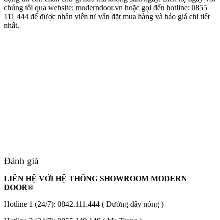
chúng tôi qua website: moderndoor.vn hoặc gọi đến
hotline: 0855
111 444
để được nhân viên tư vấn đặt mua hàng và báo giá chi tiết
nhất.
Đánh giá
Tuyển Dụng
LIÊN HỆ VỚI HỆ THỐNG SHOWROOM MODERN
DOOR®
Hotline 1 (24/7):
0842.111.444
( Đường dây nóng )