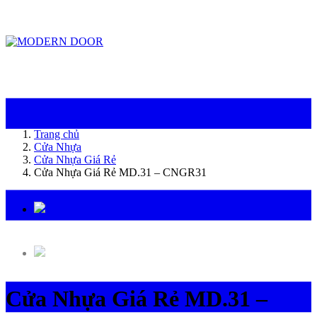
ModernDoor miễn phí giao hàng tại Đà Nẵng, TP.HCM, Biên Hòa và một số khu
vực tại Bình Dương
Trang chủ
Cửa Nhựa
Cửa Nhựa Giá Rẻ
Cửa Nhựa Giá Rẻ MD.31 – CNGR31
Cửa Nhựa Giá Rẻ MD.31 –