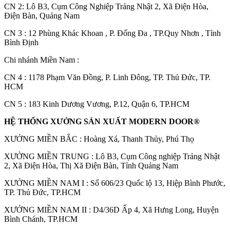
C
N 2: Lô B3, Cụm Công Nghiệp Trảng Nhật 2, Xã Điện Hòa,
Điện Bàn, Quảng Nam
CN 3 : 12 Phùng Khác Khoan , P. Đống Đa , TP.Quy Nhơn , Tỉnh
Bình Định
Chi nhánh Miền Nam :
Hồ sơ năng lực
CN 4 : 1178 Phạm Văn Đồng, P. Linh Đông, TP. Thủ Đức, TP.
HCM
CN 5 : 183 Kinh Dương Vương, P.12, Quận 6, TP.HCM
HỆ THỐNG XƯỞNG SẢN XUẤT MODERN DOOR®
XƯỞNG MIỀN BẮC : Hoàng Xá, Thanh Thủy, Phú Thọ
XƯỞNG MIỀN TRUNG : Lô B3, Cụm Công nghiệp Trảng Nhật
2, Xã Điện Hòa, Thị Xã Điện Bàn, Tỉnh Quảng Nam
XƯỞNG MIỀN NAM I : Số 606/23 Quốc lộ 13, Hiệp Bình Phước,
TP. Thủ Đức, TP.HCM
XƯỞNG MIỀN NAM II : D4/36D Ấp 4, Xã Hưng Long, Huyện
Bình Chánh, TP.HCM