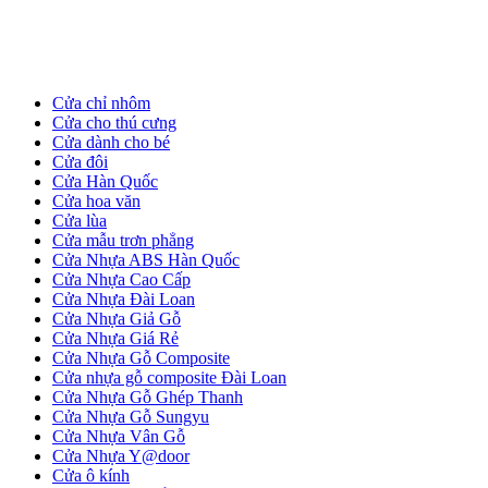
Cửa Gỗ HDF
Cửa chỉ nhôm
Cửa cho thú cưng
Cửa dành cho bé
Cửa đôi
Cửa Hàn Quốc
Cửa hoa văn
Cửa lùa
Cửa mẫu trơn phẳng
Cửa Nhựa ABS Hàn Quốc
Cửa Nhựa Cao Cấp
Cửa Nhựa Đài Loan
Cửa Nhựa Giả Gỗ
Cửa Nhựa Giá Rẻ
Cửa Nhựa Gỗ Composite
Cửa nhựa gỗ composite Đài Loan
Cửa Nhựa Gỗ Ghép Thanh
Cửa Nhựa Gỗ Sungyu
Cửa Nhựa Vân Gỗ
Cửa Gỗ MDF Laminate
Cửa Nhựa Y@door
Cửa ô kính