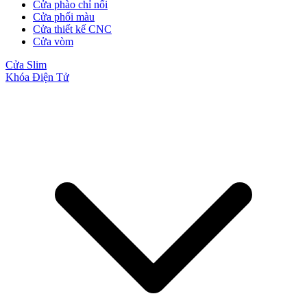
Cửa phào chỉ nổi
Cửa phối màu
Cửa thiết kế CNC
Cửa vòm
Cửa Slim
Khóa Điện Tử
Cửa Gỗ MDF Melamine