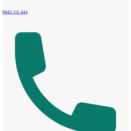
0842.111.444
Cửa phào chỉ nổi
Cửa vòm