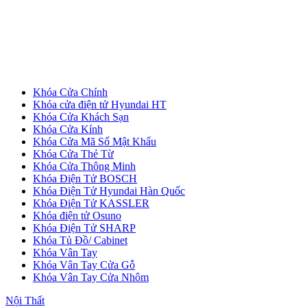
Khóa Cửa Chính
Khóa cửa điện tử Hyundai HT
Khóa Cửa Khách Sạn
Cửa Gỗ MDF Veneer
Khóa Cửa Kính
Khóa Cửa Mã Số Mật Khẩu
Khóa Cửa Thẻ Từ
Khóa Cửa Thông Minh
Khóa Điện Tử BOSCH
Khóa Điện Tử Hyundai Hàn Quốc
Khóa Điện Tử KASSLER
Khóa điện tử Osuno
Khóa Điện Tử SHARP
Khóa Tủ Đồ/ Cabinet
Khóa Vân Tay
Khóa Vân Tay Cửa Gỗ
Khóa Vân Tay Cửa Nhôm
Nội Thất