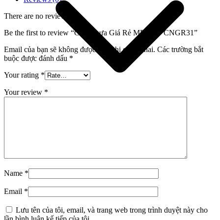
There are no reviews yet.
Be the first to review “Cửa Nhựa Giá Rẻ MD.31 – CNGR31”
Email của bạn sẽ không được hiển thị công khai.
Các trường bắt
buộc được đánh dấu
*
Your rating
*
Your review
*
Giới thiệu công ty
Name
*
Email
*
Lưu tên của tôi, email, và trang web trong trình duyệt này cho
lần bình luận kế tiếp của tôi.