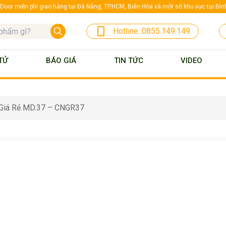
oor miễn phí giao hàng tại Đà Nẵng, TP.HCM, Biên Hòa và một số khu vực tại Bì
Hotline:
0855.149.149
TỬ
BÁO GIÁ
TIN TỨC
VIDEO
Giá Rẻ MD.37 – CNGR37