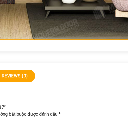
REVIEWS (0)
37”
ường bắt buộc được đánh dấu
*