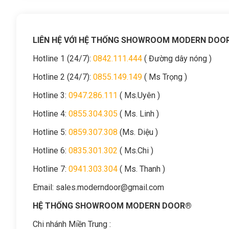
LIÊN HỆ VỚI HỆ THỐNG SHOWROOM MODERN DOO
Hotline 1 (24/7):
0842.111.444
( Đường dây nóng )
Hotline 2 (24/7):
0855.149.149
( Ms Trọng )
Hotline 3:
0947.286.111
( Ms.Uyên )
Hotline 4:
0855.304.305
( Ms. Linh )
Hotline 5:
0859.307.308
(Ms. Diệu )
Hotline 6:
0835.301.302
( Ms.Chi )
Hotline 7:
0941.303.304
( Ms. Thanh )
Email:
sales.moderndoor@gmail.com
HỆ THỐNG SHOWROOM MODERN DOOR®
Chi nhánh Miền Trung :