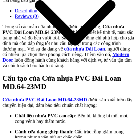
Tải bảng báo giá
Description
Reviews (0)
Trong số các mẫu cửa nhựa đang được ưa chuộng,
Cửa nhựa
PVC Đài Loan MD.64-23MD
nổi bật với thiết kế tinh tế, màu sắc
trang nhã và độ bền vượt trội. Sản phẩm không chỉ phù hợp cho gia
đình mà còn đáp ứng tốt nhu cầu lắp đặt trong các công trình
thương mại. Với sự đa dạng về
cửa nhựa Đài Loan
, người dùng
có nhiều lựa chọn theo phong cách riêng. Thêm vào đó,
Modern
Door
luôn đồng hành cùng khách hàng với dịch vụ tư vấn tận tâm
và chính sách bảo hành rõ ràng.
Cấu tạo của Cửa nhựa PVC Đài Loan
Giới thiệu công ty
MD.64-23MD
Cửa nhựa PVC Đài Loan MD.64-23MD
được sản xuất trên dây
chuyền hiện đại, đảm bảo tiêu chuẩn chất lượng:
Chất liệu nhựa PVC cao cấp
: Bền bỉ, không bị mối mọt,
cong vênh hay thấm nước.
Cánh cửa dạng ghép thanh
: Cấu trúc rỗng giảm trọng
lượng nhưng vẫn giữ sự chắc chắn.