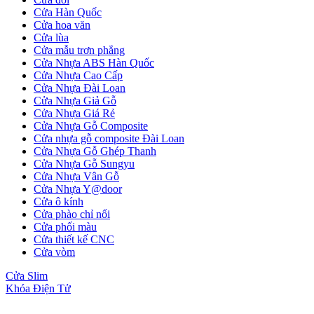
Cửa Hàn Quốc
Cửa hoa văn
Cửa lùa
Cửa mẫu trơn phẳng
Cửa Nhựa ABS Hàn Quốc
Cửa Nhựa Cao Cấp
Cửa Nhựa Đài Loan
Cửa Nhựa Giả Gỗ
Cửa Nhựa Giá Rẻ
Cửa Nhựa Gỗ Composite
Cửa nhựa gỗ composite Đài Loan
Cửa Nhựa Gỗ Ghép Thanh
Cửa Nhựa Gỗ Sungyu
Cửa Nhựa Vân Gỗ
Cửa Nhựa Y@door
Cửa gỗ Carbon
Cửa ô kính
Cửa phào chỉ nổi
Cửa phối màu
Cửa thiết kế CNC
Cửa vòm
Cửa Slim
Khóa Điện Tử