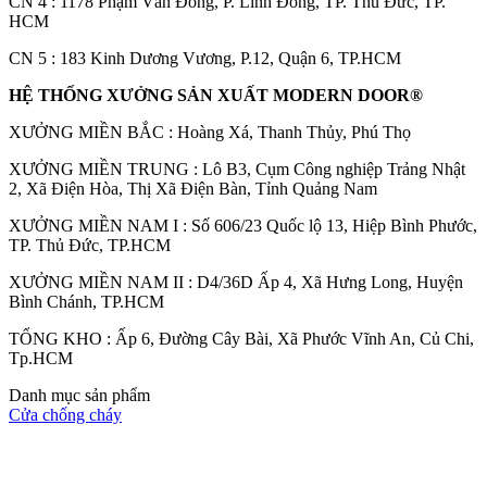
CN 4 : 1178 Phạm Văn Đồng, P. Linh Đông, TP. Thủ Đức, TP.
HCM
CN 5 : 183 Kinh Dương Vương, P.12, Quận 6, TP.HCM
HỆ THỐNG XƯỞNG SẢN XUẤT MODERN DOOR®
XƯỞNG MIỀN BẮC : Hoàng Xá, Thanh Thủy, Phú Thọ
XƯỞNG MIỀN TRUNG : Lô B3, Cụm Công nghiệp Trảng Nhật
2, Xã Điện Hòa, Thị Xã Điện Bàn, Tỉnh Quảng Nam
Các loại cửa
XƯỞNG MIỀN NAM I : Số 606/23 Quốc lộ 13, Hiệp Bình Phước,
TP. Thủ Đức, TP.HCM
XƯỞNG MIỀN NAM II : D4/36D Ấp 4, Xã Hưng Long, Huyện
Bình Chánh, TP.HCM
TỔNG KHO : Ấp 6, Đường Cây Bài, Xã Phước Vĩnh An, Củ Chi,
Tp.HCM
Danh mục sản phẩm
Cửa chống cháy