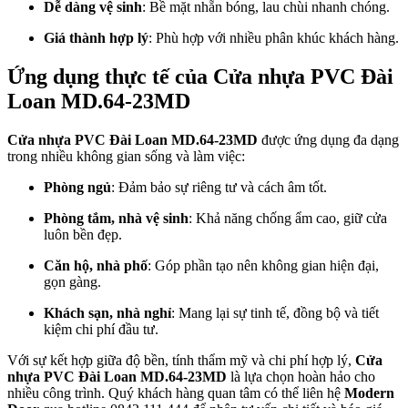
Dễ dàng vệ sinh
: Bề mặt nhẵn bóng, lau chùi nhanh chóng.
Giá thành hợp lý
: Phù hợp với nhiều phân khúc khách hàng.
Ứng dụng thực tế của Cửa nhựa PVC Đài
Loan MD.64-23MD
Hồ sơ năng lực
Cửa nhựa PVC Đài Loan MD.64-23MD
được ứng dụng đa dạng
trong nhiều không gian sống và làm việc:
Phòng ngủ
: Đảm bảo sự riêng tư và cách âm tốt.
Phòng tắm, nhà vệ sinh
: Khả năng chống ẩm cao, giữ cửa
luôn bền đẹp.
Căn hộ, nhà phố
: Góp phần tạo nên không gian hiện đại,
gọn gàng.
Khách sạn, nhà nghỉ
: Mang lại sự tinh tế, đồng bộ và tiết
kiệm chi phí đầu tư.
Với sự kết hợp giữa độ bền, tính thẩm mỹ và chi phí hợp lý,
Cửa
nhựa PVC Đài Loan MD.64-23MD
là lựa chọn hoàn hảo cho
nhiều công trình. Quý khách hàng quan tâm có thể liên hệ
Modern