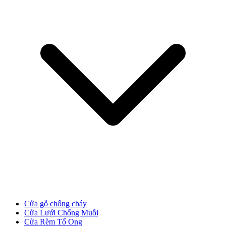
CỬA GỖ
Cửa Gỗ HDF Veneer
Cửa gỗ chống cháy
Cửa Lưới Chống Muỗi
Cửa Rèm Tổ Ong