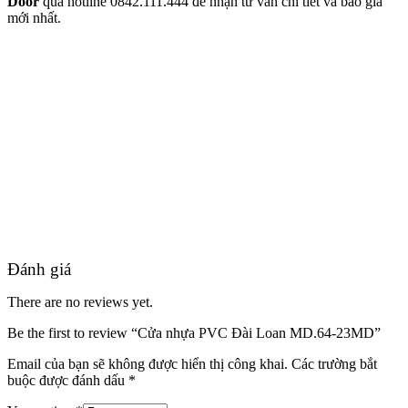
Door
qua hotline 0842.111.444 để nhận tư vấn chi tiết và báo giá
mới nhất.
Quy mô nhà xưởng
Đánh giá
There are no reviews yet.
Be the first to review “Cửa nhựa PVC Đài Loan MD.64-23MD”
Email của bạn sẽ không được hiển thị công khai.
Các trường bắt
buộc được đánh dấu
*
Liên Hệ